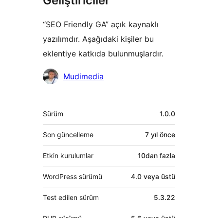
Geliştiriciler
“SEO Friendly GA” açık kaynaklı
yazılımdır. Aşağıdaki kişiler bu
eklentiye katkıda bulunmuşlardır.
Katkıda
Mudimedia
bulunanlar
Meta
Sürüm
1.0.0
Son güncelleme
7 yıl
önce
Etkin kurulumlar
10dan fazla
WordPress sürümü
4.0 veya üstü
Test edilen sürüm
5.3.22