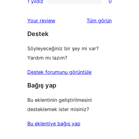
1 yıldız
0
inceleme
yıldızlı
2
0
inceleme
yıldızlı
1
değerlendirmeleri
Your review
Tüm
görün
inceleme
yıldızlı
Destek
inceleme
Söyleyeceğiniz bir şey mi var?
Yardım mı lazım?
Destek forumunu görüntüle
Bağış yap
Bu eklentinin geliştirilmesini
desteklemek ister misiniz?
Bu eklentiye bağış yap