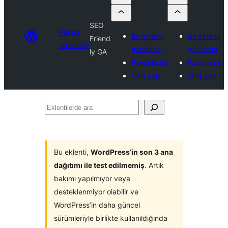
SEO
Plugin
Bir eklenti
Bir eklenti
Friend
Directory
gönderin
gönderin
ly GA
Favorilerim
Favorilerim
Giriş yap
Giriş yap
Eklentilerde
ara
Bu eklenti,
WordPress’in son 3 ana
dağıtımı ile test edilmemiş
. Artık
bakımı yapılmıyor veya
desteklenmiyor olabilir ve
WordPress’in daha güncel
sürümleriyle birlikte kullanıldığında