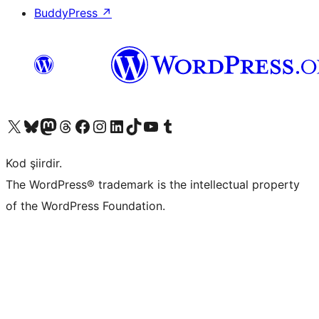
BuddyPress
↗
X (eski Twitter) hesabımıza bakın
Bluesky hesabımızı ziyaret edin
Mastodon hesabımızı ziyaret edin
Threads hesabımızı ziyaret edin
Facebook sayfamızı ziyaret edin
Instagram hesabımızı ziyaret edin
LinkedIn hesabımızı ziyaret edin
TikTok hesabımızı ziyaret edin
YouTube kanalımızı ziyaret edin
Tumblr hesabımızı ziyaret edin
Kod şiirdir.
The WordPress® trademark is the intellectual property
of the WordPress Foundation.