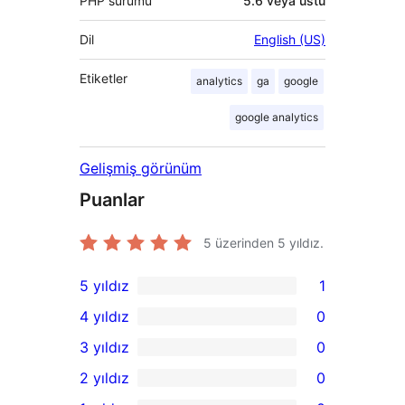
PHP sürümü
5.6 veya üstü
Dil
English (US)
Etiketler
analytics
ga
google
google analytics
Gelişmiş görünüm
Puanlar
5 üzerinden
5
yıldız.
5 yıldız
1
1
4 yıldız
0
5
0
3 yıldız
0
yıldızlı
4
0
2 yıldız
0
inceleme
yıldızlı
3
0