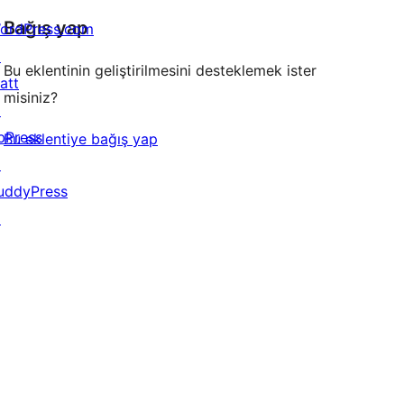
Bağış yap
ordPress.com
↗
Bu eklentinin geliştirilmesini desteklemek ister
att
misiniz?
↗
bPress
Bu eklentiye bağış yap
↗
uddyPress
↗