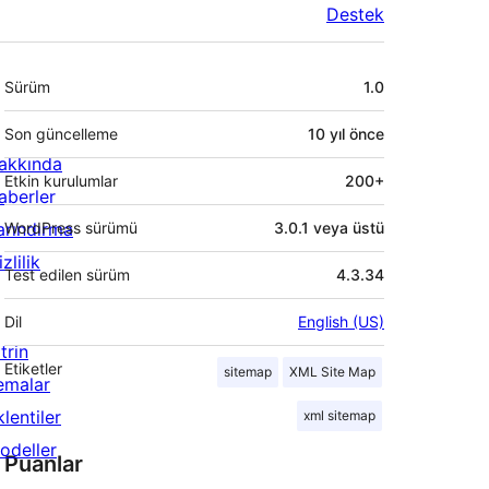
Destek
Meta
Sürüm
1.0
Son güncelleme
10 yıl
önce
akkında
Etkin kurulumlar
200+
aberler
arındırma
WordPress sürümü
3.0.1 veya üstü
zlilik
Test edilen sürüm
4.3.34
Dil
English (US)
trin
Etiketler
sitemap
XML Site Map
emalar
lentiler
xml sitemap
odeller
Puanlar