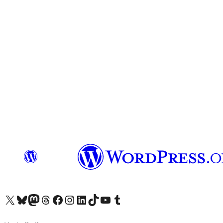
X (eski Twitter) hesabımıza bakın
Bluesky hesabımızı ziyaret edin
Mastodon hesabımızı ziyaret edin
Threads hesabımızı ziyaret edin
Facebook sayfamızı ziyaret edin
Instagram hesabımızı ziyaret edin
LinkedIn hesabımızı ziyaret edin
TikTok hesabımızı ziyaret edin
YouTube kanalımızı ziyaret edin
Tumblr hesabımızı ziyaret edin