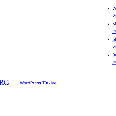
W
M
b
B
WordPress Türkiye