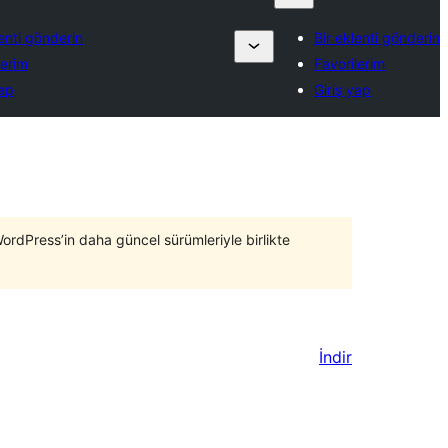
lenti gönderin
Bir eklenti gönderin
lerim
Favorilerim
yap
Giriş yap
WordPress’in daha güncel sürümleriyle birlikte
İndir