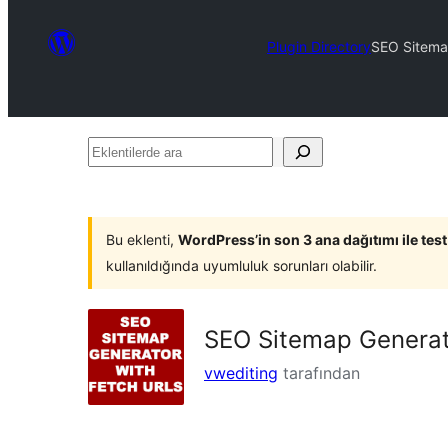
Plugin Directory
SEO Sitemap
Eklentilerde
ara
Bu eklenti,
WordPress’in son 3 ana dağıtımı ile tes
kullanıldığında uyumluluk sorunları olabilir.
SEO Sitemap Generato
vwediting
tarafından