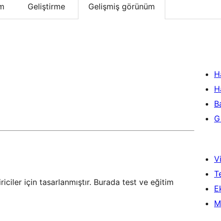
um
Geliştirme
Gelişmiş görünüm
H
H
B
Gi
Vi
T
riciler için tasarlanmıştır. Burada test ve eğitim
Ek
M