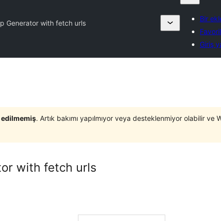
Bir ek
 Generator with fetch urls
Favori
Giriş 
t edilmemiş
. Artık bakımı yapılmıyor veya desteklenmiyor olabilir ve 
r with fetch urls