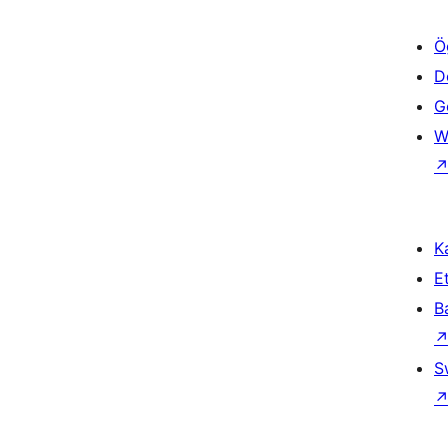
Ö
D
Ge
W
Ka
Et
B
S