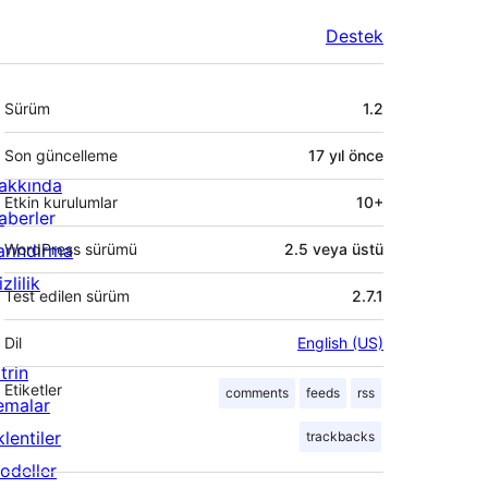
Destek
Meta
Sürüm
1.2
Son güncelleme
17 yıl
önce
akkında
Etkin kurulumlar
10+
aberler
arındırma
WordPress sürümü
2.5 veya üstü
zlilik
Test edilen sürüm
2.7.1
Dil
English (US)
trin
Etiketler
comments
feeds
rss
emalar
lentiler
trackbacks
odeller