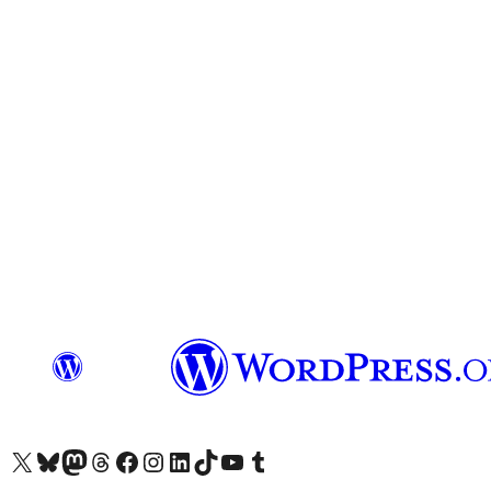
X (eski Twitter) hesabımıza bakın
Bluesky hesabımızı ziyaret edin
Mastodon hesabımızı ziyaret edin
Threads hesabımızı ziyaret edin
Facebook sayfamızı ziyaret edin
Instagram hesabımızı ziyaret edin
LinkedIn hesabımızı ziyaret edin
TikTok hesabımızı ziyaret edin
YouTube kanalımızı ziyaret edin
Tumblr hesabımızı ziyaret edin