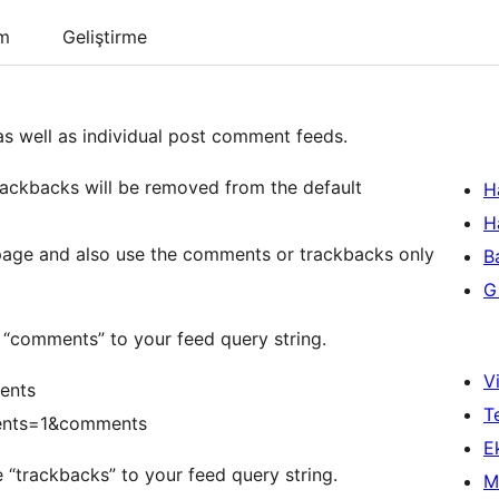
um
Geliştirme
as well as individual post comment feeds.
 trackbacks will be removed from the default
H
H
 page and also use the comments or trackbacks only
B
Gi
 “comments” to your feed query string.
Vi
ents
T
ments=1&comments
Ek
 “trackbacks” to your feed query string.
M