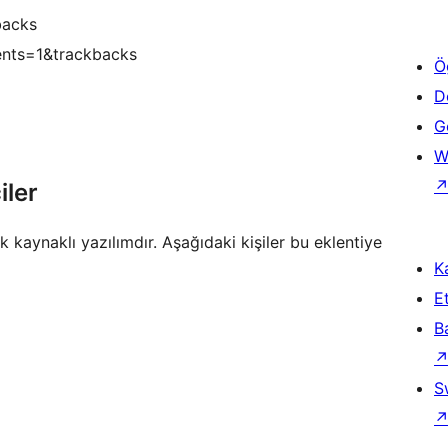
backs
ents=1&trackbacks
Ö
D
Ge
W
iler
aynaklı yazılımdır. Aşağıdaki kişiler bu eklentiye
Ka
Et
B
S