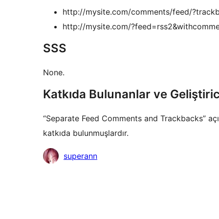
http://mysite.com/comments/feed/?track
http://mysite.com/?feed=rss2&withcomm
SSS
None.
Katkıda Bulunanlar ve Geliştiric
“Separate Feed Comments and Trackbacks” açık k
katkıda bulunmuşlardır.
Katkıda
superann
bulunanlar