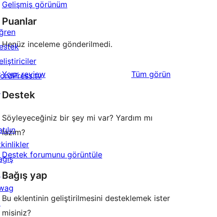
Gelişmiş görünüm
Puanlar
ğren
Henüz inceleme gönderilmedi.
estek
liştiriciler
değerlendirmeleri
Your review
Tüm
görün
ordPress.tv
↗
Destek
Söyleyeceğiniz bir şey mi var? Yardım mı
tılın
lazım?
kinlikler
Destek forumunu görüntüle
ağış
↗
Bağış yap
wag
Bu eklentinin geliştirilmesini desteklemek ister
↗
misiniz?