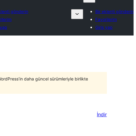
klenti gönderin
Bir eklenti gönderin
ilerim
Favorilerim
 yap
Giriş yap
WordPress’in daha güncel sürümleriyle birlikte
İndir