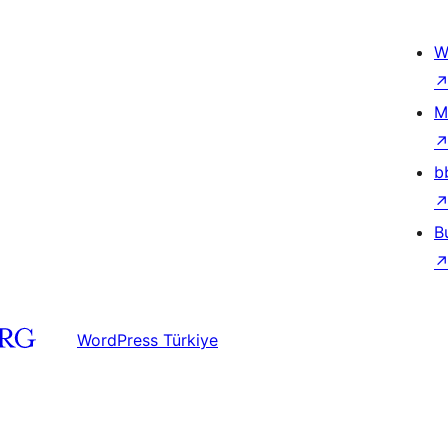
W
M
b
B
WordPress Türkiye