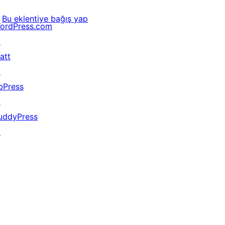
Bu eklentiye bağış yap
ordPress.com
↗
att
↗
bPress
↗
uddyPress
↗