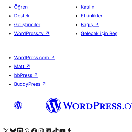
Öğren
Katılın
Destek
Etkinlikler
Geliştiriciler
Bağış
↗
WordPress.tv
↗
Gelecek için Beş
WordPress.com
↗
Matt
↗
bbPress
↗
BuddyPress
↗
X (eski Twitter) hesabımıza bakın
Bluesky hesabımızı ziyaret edin
Mastodon hesabımızı ziyaret edin
Threads hesabımızı ziyaret edin
Facebook sayfamızı ziyaret edin
Instagram hesabımızı ziyaret edin
LinkedIn hesabımızı ziyaret edin
TikTok hesabımızı ziyaret edin
YouTube kanalımızı ziyaret edin
Tumblr hesabımızı ziyaret edin