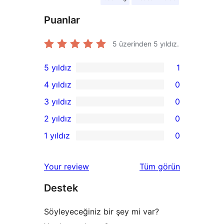
Puanlar
5 üzerinden
5
yıldız.
5 yıldız
1
1
4 yıldız
0
5
0
3 yıldız
0
yıldızlı
4
0
2 yıldız
0
inceleme
yıldızlı
3
0
1 yıldız
0
inceleme
yıldızlı
2
0
inceleme
yıldızlı
1
değerlendirmeleri
Your review
Tüm
görün
inceleme
yıldızlı
Destek
inceleme
Söyleyeceğiniz bir şey mi var?