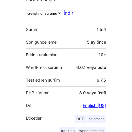
İndir
Meta
Sürüm
1.5.4
Son güncelleme
5 ay
önce
Etkin kurulumlar
10+
WordPress sürümü
6.0.1 veya üstü
Test edilen sürüm
6.7.5
PHP sürümü
8.0 veya üstü
Dil
English (US)
Etiketler
DDT
shipment
tracking
woocommerce