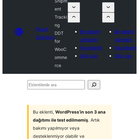
Shipm
ent
Tracki
ng
Plugin
Bir eklenti
Bir eklenti
DDT
Directory
gönderin
gönderin
for
Favorilerim
Favorilerim
WooC
Giriş yap
Giriş yap
omme
rce
Eklentilerde
ara
Bu eklenti,
WordPress’in son 3 ana
dağıtımı ile test edilmemiş
. Artık
bakımı yapılmıyor veya
desteklenmiyor olabilir ve