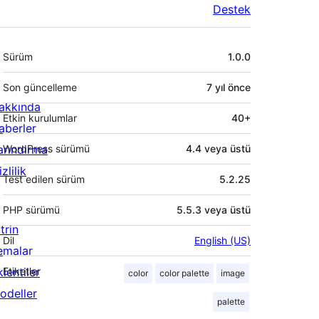
Destek
Meta
Sürüm
1.0.0
Son güncelleme
7 yıl
önce
akkında
Etkin kurulumlar
40+
aberler
arındırma
WordPress sürümü
4.4 veya üstü
zlilik
Test edilen sürüm
5.2.25
PHP sürümü
5.5.3 veya üstü
trin
Dil
English (US)
emalar
lentiler
Etiketler
color
color palette
image
odeller
palette