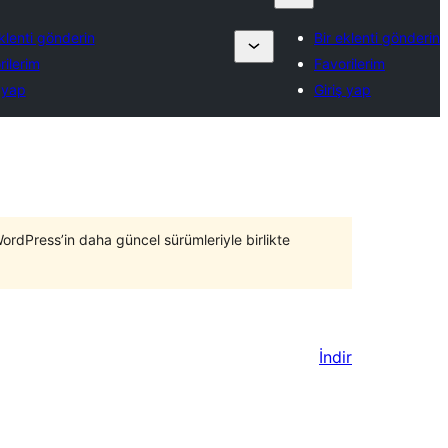
eklenti gönderin
Bir eklenti gönderin
rilerim
Favorilerim
ş yap
Giriş yap
WordPress’in daha güncel sürümleriyle birlikte
İndir