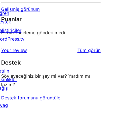
Gelişmiş görünüm
ğren
Puanlar
estek
liştiriciler
Henüz inceleme gönderilmedi.
ordPress.tv
↗
değerlendirmeleri
Your review
Tüm
görün
Destek
tılın
Söyleyeceğiniz bir şey mi var? Yardım mı
kinlikler
lazım?
ağış
↗
Destek forumunu görüntüle
wag
↗