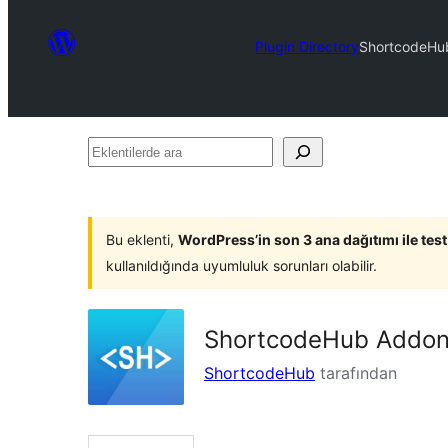
Plugin Directory
ShortcodeHub
Eklentilerde
ara
Bu eklenti,
WordPress’in son 3 ana dağıtımı ile tes
kullanıldığında uyumluluk sorunları olabilir.
ShortcodeHub Addon 
ShortcodeHub
tarafından