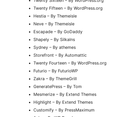
Twenty Sixteen – By WordPress.org
Twenty Fifteen – By WordPress.org
Hestia – By Themeisle
Neve – By Themeisle
Escapade – By GoDaddy
Shapely – By Silkalns
Sydney – By athemes
Storefront – By Automattic
Twenty Fourteen – By WordPress.org
Futurio – By FuturioWP
Zakra – By ThemeGrill
GeneratePress – By Tom
Mesmerize – By Extend Themes
Highlight – By Extend Themes
Customify – By PressMaximum