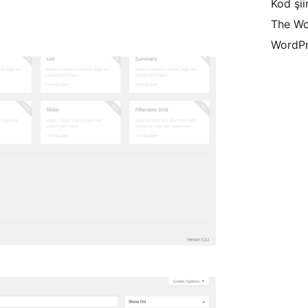
Kod şiir
The Wo
WordPr