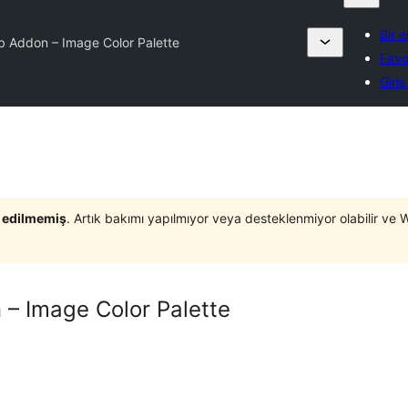
Bir 
 Addon – Image Color Palette
Favo
Giri
t edilmemiş
. Artık bakımı yapılmıyor veya desteklenmiyor olabilir ve 
– Image Color Palette