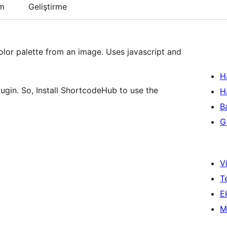
um
Geliştirme
olor palette from an image. Uses javascript and
H
ugin. So, Install ShortcodeHub to use the
H
B
Gi
Vi
T
Ek
M