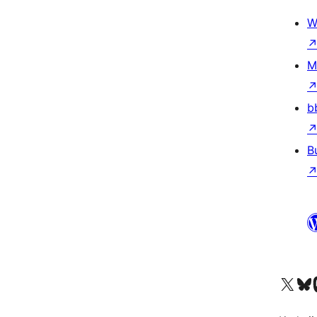
W
M
b
B
X (eski Twitter) hesabımıza b
Bluesky hesabımızı 
Mast