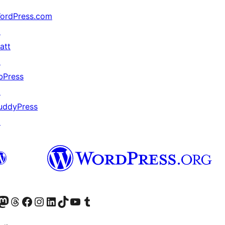
ordPress.com
↗
att
↗
bPress
↗
uddyPress
↗
akın
ziyaret edin
odon hesabımızı ziyaret edin
Threads hesabımızı ziyaret edin
Facebook sayfamızı ziyaret edin
Instagram hesabımızı ziyaret edin
LinkedIn hesabımızı ziyaret edin
TikTok hesabımızı ziyaret edin
YouTube kanalımızı ziyaret edin
Tumblr hesabımızı ziyaret edin