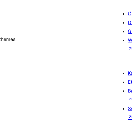
Ö
D
Ge
themes.
W
Ka
Et
B
S