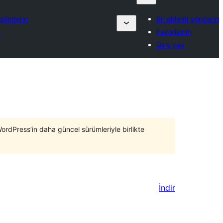
 gönderin
Bir eklenti gönderin
m
Favorilerim
Giriş yap
WordPress’in daha güncel sürümleriyle birlikte
İndir