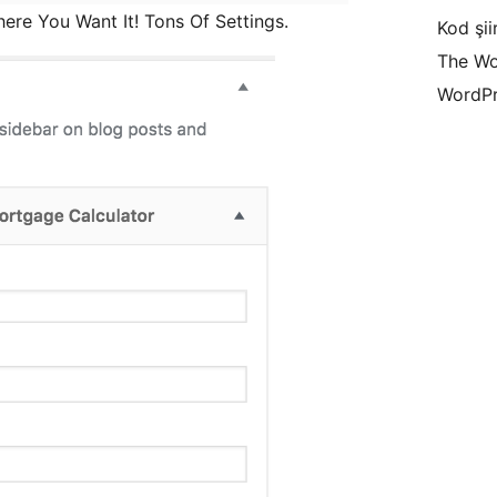
re You Want It! Tons Of Settings.
Kod şiir
The Wo
WordPr