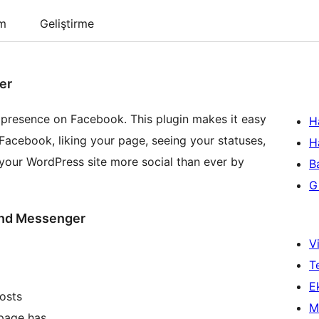
um
Geliştirme
er
 presence on Facebook. This plugin makes it easy
H
Facebook, liking your page, seeing your statuses,
H
your WordPress site more social than ever by
B
Gi
and Messenger
Vi
T
Ek
posts
M
page has