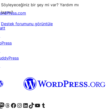
Söyleyeceğiniz bir şey mi var? Yardım mı
lazım?
ordPress.com
↗
Destek forumunu görüntüle
att
↗
bPress
↗
uddyPress
↗
akın
ziyaret edin
odon hesabımızı ziyaret edin
Threads hesabımızı ziyaret edin
Facebook sayfamızı ziyaret edin
Instagram hesabımızı ziyaret edin
LinkedIn hesabımızı ziyaret edin
TikTok hesabımızı ziyaret edin
YouTube kanalımızı ziyaret edin
Tumblr hesabımızı ziyaret edin