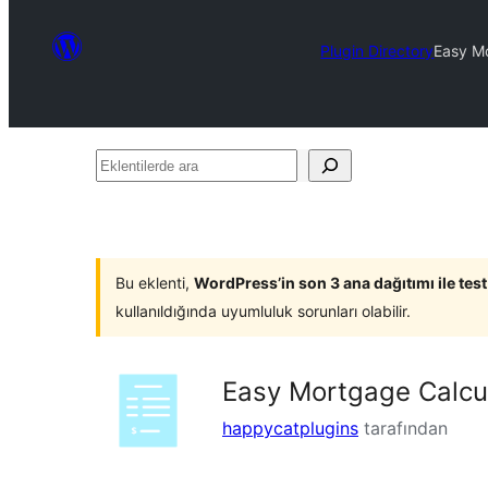
Plugin Directory
Easy Mo
Eklentilerde
ara
Bu eklenti,
WordPress’in son 3 ana dağıtımı ile tes
kullanıldığında uyumluluk sorunları olabilir.
Easy Mortgage Calcu
happycatplugins
tarafından