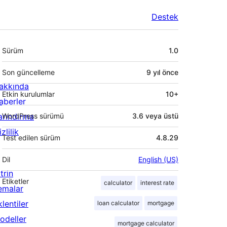
Destek
Meta
Sürüm
1.0
Son güncelleme
9 yıl
önce
akkında
Etkin kurulumlar
10+
aberler
arındırma
WordPress sürümü
3.6 veya üstü
zlilik
Test edilen sürüm
4.8.29
Dil
English (US)
trin
Etiketler
calculator
interest rate
emalar
lentiler
loan calculator
mortgage
odeller
mortgage calculator