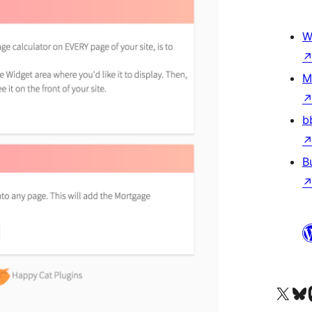
W
M
b
B
X (eski Twitter) hesabımıza b
Bluesky hesabımızı 
Mast