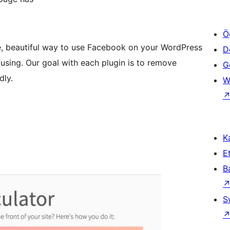
Ö
ple, beautiful way to use Facebook on your WordPress
D
using. Our goal with each plugin is to remove
Ge
dly.
W
Ka
Et
B
S