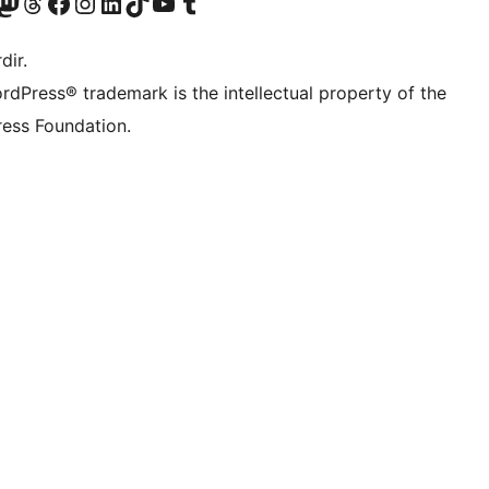
akın
ziyaret edin
odon hesabımızı ziyaret edin
Threads hesabımızı ziyaret edin
Facebook sayfamızı ziyaret edin
Instagram hesabımızı ziyaret edin
LinkedIn hesabımızı ziyaret edin
TikTok hesabımızı ziyaret edin
YouTube kanalımızı ziyaret edin
Tumblr hesabımızı ziyaret edin
dir.
rdPress® trademark is the intellectual property of the
ess Foundation.