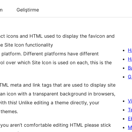
um
Geliştirme
xact icons and HTML used to display the favicon and
 Site Icon functionality
H
platform. Different platforms have different
H
l over which Site Icon is used on each, this is the
B
Gi
TML meta and link tags that are used to display site
 an icon with a transparent background in browsers,
Vi
h this! Unlike editing a theme directly, your
T
 themes.
Ek
if you aren’t comfortable editing HTML please stick
M