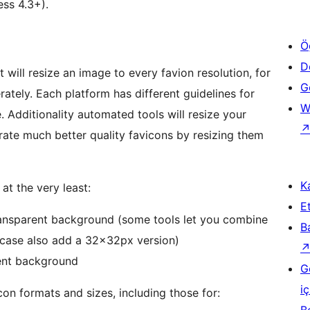
ess 4.3+).
Ö
D
 will resize an image to every favion resolution, for
Ge
rately. Each platform has different guidelines for
W
Additionality automated tools will resize your
rate much better quality favicons by resizing them
Ka
t the very least:
Et
ransparent background (some tools let you combine
B
hat case also add a 32x32px version)
ent background
G
iç
on formats and sizes, including those for: