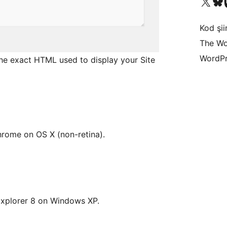
X (eski Twitter) hesabımıza b
Bluesky hesabımızı 
Mast
Kod şiir
The Wo
WordPr
the exact HTML used to display your Site
hrome on OS X (non-retina).
 Explorer 8 on Windows XP.