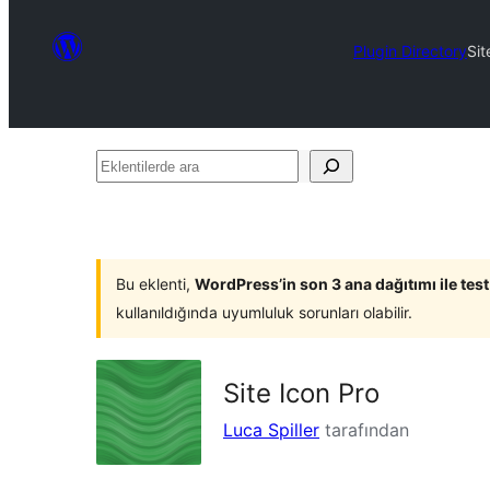
Plugin Directory
Sit
Eklentilerde
ara
Bu eklenti,
WordPress’in son 3 ana dağıtımı ile tes
kullanıldığında uyumluluk sorunları olabilir.
Site Icon Pro
Luca Spiller
tarafından