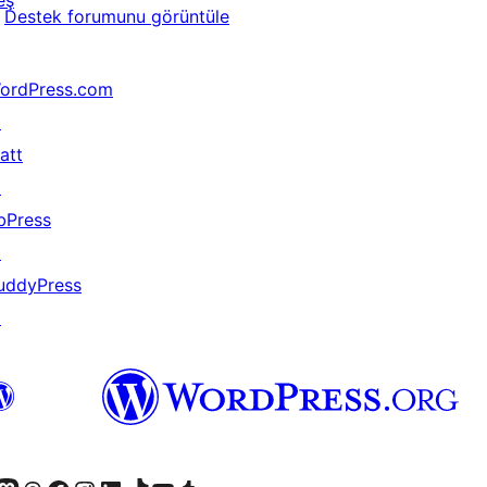
eş
Destek forumunu görüntüle
ordPress.com
↗
att
↗
bPress
↗
uddyPress
↗