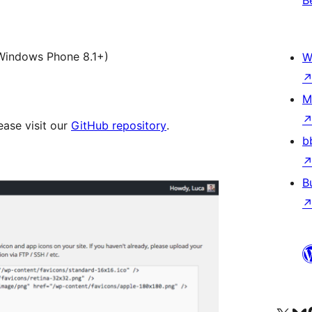
B
Windows Phone 8.1+)
W
M
lease visit our
GitHub repository
.
b
B