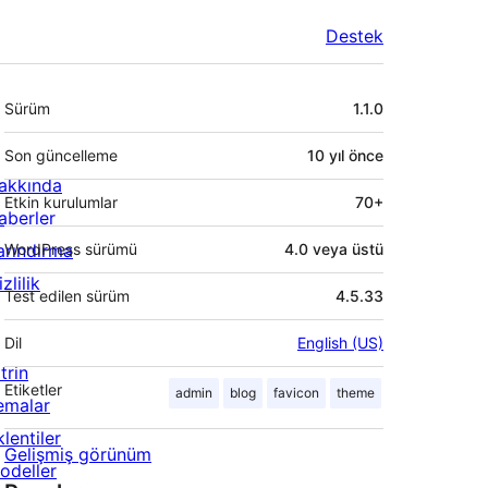
Destek
Meta
Sürüm
1.1.0
Son güncelleme
10 yıl
önce
akkında
Etkin kurulumlar
70+
aberler
arındırma
WordPress sürümü
4.0 veya üstü
zlilik
Test edilen sürüm
4.5.33
Dil
English (US)
trin
Etiketler
admin
blog
favicon
theme
emalar
lentiler
Gelişmiş görünüm
odeller