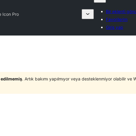
Bir eklenti gön
e Icon Pro
Favorilerim
Giriş yap
t edilmemiş
. Artık bakımı yapılmıyor veya desteklenmiyor olabilir ve 