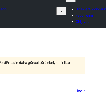
derin
Bir eklenti gönderin
Favorilerim
Giriş yap
WordPress’in daha güncel sürümleriyle birlikte
İndir