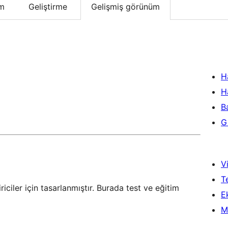
um
Geliştirme
Gelişmiş görünüm
H
H
B
Gi
Vi
T
riciler için tasarlanmıştır. Burada test ve eğitim
Ek
M