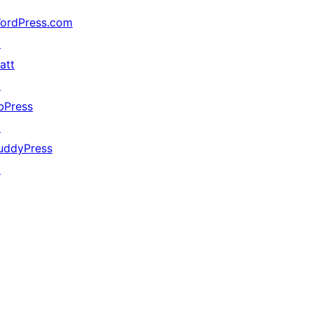
ordPress.com
↗
att
↗
bPress
↗
uddyPress
↗