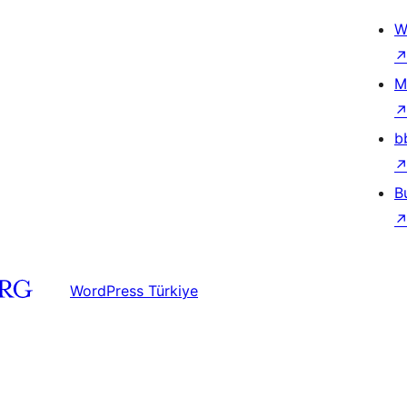
W
M
b
B
WordPress Türkiye