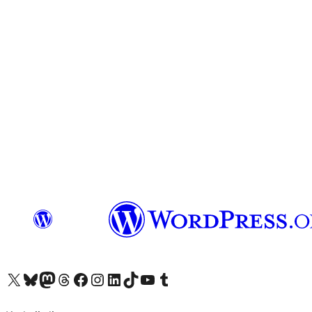
X (eski Twitter) hesabımıza bakın
Bluesky hesabımızı ziyaret edin
Mastodon hesabımızı ziyaret edin
Threads hesabımızı ziyaret edin
Facebook sayfamızı ziyaret edin
Instagram hesabımızı ziyaret edin
LinkedIn hesabımızı ziyaret edin
TikTok hesabımızı ziyaret edin
YouTube kanalımızı ziyaret edin
Tumblr hesabımızı ziyaret edin