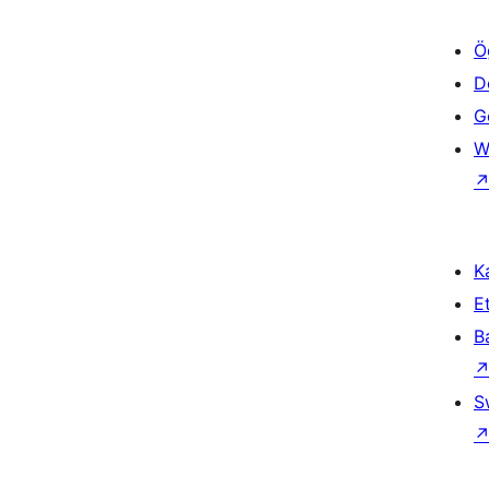
Ö
D
Ge
W
Ka
Et
B
S