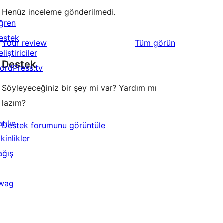
Henüz inceleme gönderilmedi.
ğren
estek
değerlendirmeleri
Your review
Tüm
görün
liştiriciler
Destek
ordPress.tv
↗
Söyleyeceğiniz bir şey mi var? Yardım mı
lazım?
tılın
Destek forumunu görüntüle
kinlikler
ağış
↗
wag
↗