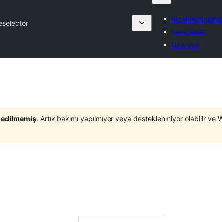
Bir eklenti gönd
teselector
Favorilerim
Giriş yap
t edilmemiş
. Artık bakımı yapılmıyor veya desteklenmiyor olabilir ve 