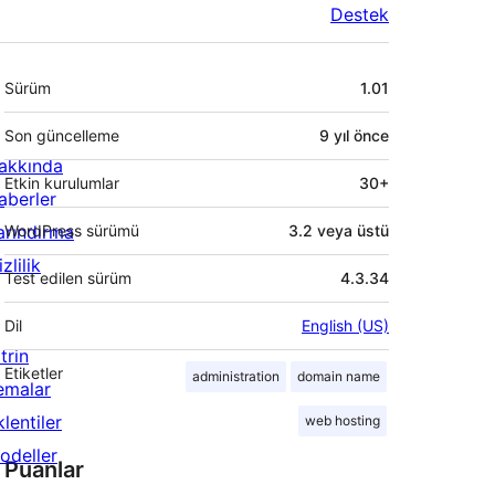
Destek
Meta
Sürüm
1.01
Son güncelleme
9 yıl
önce
akkında
Etkin kurulumlar
30+
aberler
arındırma
WordPress sürümü
3.2 veya üstü
zlilik
Test edilen sürüm
4.3.34
Dil
English (US)
trin
Etiketler
administration
domain name
emalar
lentiler
web hosting
odeller
Puanlar