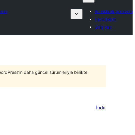
erin
Bir eklenti gönderin
Favorilerim
Giriş yap
WordPress’in daha güncel sürümleriyle birlikte
İndir