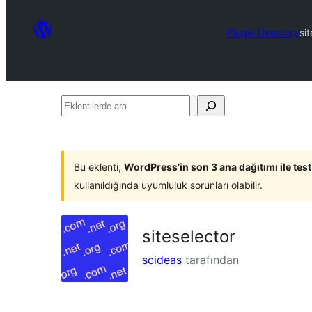
Plugin Directory
si
Eklentilerde
ara
Bu eklenti,
WordPress’in son 3 ana dağıtımı ile tes
kullanıldığında uyumluluk sorunları olabilir.
siteselector
scideas
tarafından