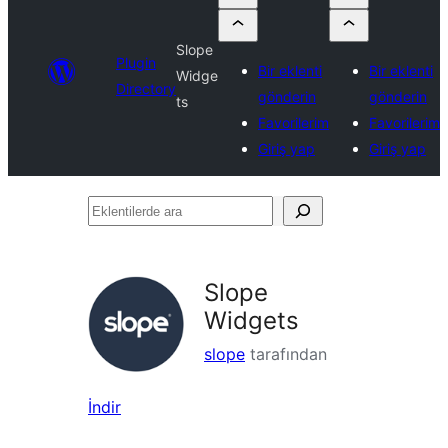
Slope
Plugin
Bir eklenti
Bir eklenti
Widge
Directory
gönderin
gönderin
ts
Favorilerim
Favorilerim
Giriş yap
Giriş yap
Eklentilerde
ara
Slope
Widgets
slope
tarafından
İndir