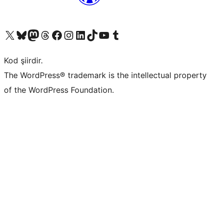
X (eski Twitter) hesabımıza bakın
Bluesky hesabımızı ziyaret edin
Mastodon hesabımızı ziyaret edin
Threads hesabımızı ziyaret edin
Facebook sayfamızı ziyaret edin
Instagram hesabımızı ziyaret edin
LinkedIn hesabımızı ziyaret edin
TikTok hesabımızı ziyaret edin
YouTube kanalımızı ziyaret edin
Tumblr hesabımızı ziyaret edin
Kod şiirdir.
The WordPress® trademark is the intellectual property
of the WordPress Foundation.