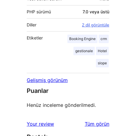
PHP sürümü
7.0 veya üstü
Diller
2 dil görüntüle
Etiketler
Booking Engine
crm
gestionale
Hotel
slope
Gelişmiş görünüm
Puanlar
Henüz inceleme gönderilmedi.
değerlendirmeleri
Your review
Tüm
görün