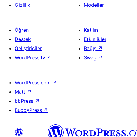
Gizlilik
Modeller
Öğren
Katılın
Destek
Etkinlikler
Geliştiriciler
Bağış
↗
WordPress.tv
↗
Swag
↗
WordPress.com
↗
Matt
↗
bbPress
↗
BuddyPress
↗