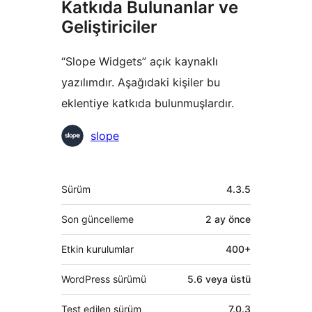
Katkıda Bulunanlar ve
Geliştiriciler
“Slope Widgets” açık kaynaklı
yazılımdır. Aşağıdaki kişiler bu
eklentiye katkıda bulunmuşlardır.
Katkıda
slope
bulunanlar
Meta
Sürüm
4.3.5
Son güncelleme
2 ay
önce
Etkin kurulumlar
400+
WordPress sürümü
5.6 veya üstü
Test edilen sürüm
7.0.3