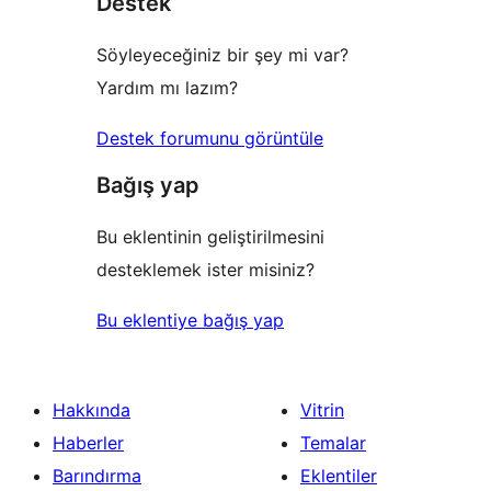
Destek
Söyleyeceğiniz bir şey mi var?
Yardım mı lazım?
Destek forumunu görüntüle
Bağış yap
Bu eklentinin geliştirilmesini
desteklemek ister misiniz?
Bu eklentiye bağış yap
Hakkında
Vitrin
Haberler
Temalar
Barındırma
Eklentiler