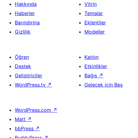
Hakkında
Vitrin
Haberler
Temalar
Barındırma
Eklentiler
Gizlilik
Modeller
Öğren
Katılın
Destek
Etkinlikler
Geliştiriciler
Bağış
↗
WordPress.tv
↗
Gelecek için Beş
WordPress.com
↗
Matt
↗
bbPress
↗
BuddyPress
↗