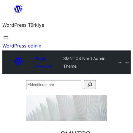
İçeriğe
geç
WordPress Türkiye
WordPress edinin
Plugin
SMNTCS Nord Admin
Directory
Theme
Eklentilerde
ara