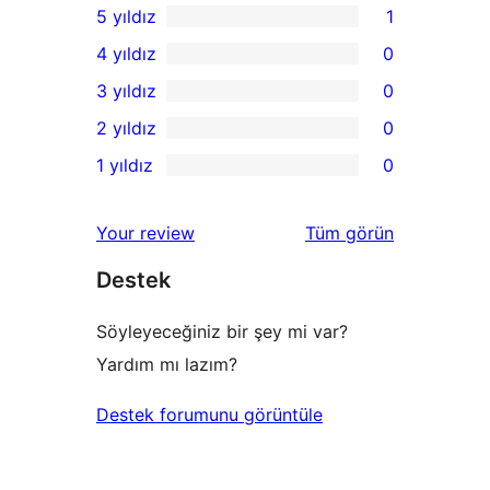
5 yıldız
1
1
4 yıldız
0
5
0
3 yıldız
0
yıldızlı
4
0
2 yıldız
0
inceleme
yıldızlı
3
0
1 yıldız
0
inceleme
yıldızlı
2
0
inceleme
yıldızlı
1
değerlendirmeleri
Your review
Tüm
görün
inceleme
yıldızlı
Destek
inceleme
Söyleyeceğiniz bir şey mi var?
Yardım mı lazım?
Destek forumunu görüntüle