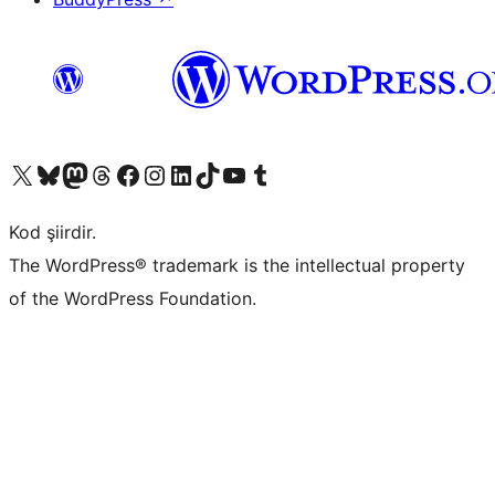
X (eski Twitter) hesabımıza bakın
Bluesky hesabımızı ziyaret edin
Mastodon hesabımızı ziyaret edin
Threads hesabımızı ziyaret edin
Facebook sayfamızı ziyaret edin
Instagram hesabımızı ziyaret edin
LinkedIn hesabımızı ziyaret edin
TikTok hesabımızı ziyaret edin
YouTube kanalımızı ziyaret edin
Tumblr hesabımızı ziyaret edin
Kod şiirdir.
The WordPress® trademark is the intellectual property
of the WordPress Foundation.