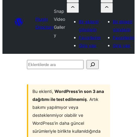
Snap
Plugin
Video
Bir eklenti
Bir eklenti
Directory
Galler
gönderin
gönderin
y
Favorilerim
Favorilerim
Giriş yap
Giriş yap
Eklentilerde
ara
Bu eklenti,
WordPress’in son 3 ana
dağıtımı ile test edilmemiş
. Artık
bakımı yapılmıyor veya
desteklenmiyor olabilir ve
WordPress’in daha güncel
sürümleriyle birlikte kullanıldığında