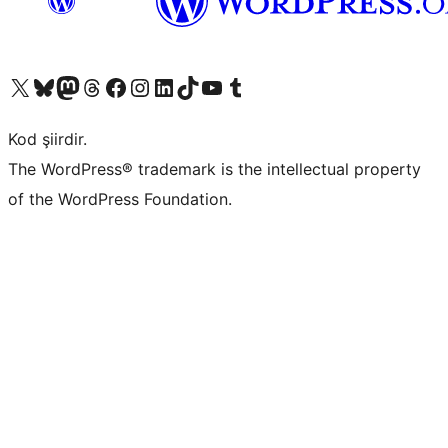
X (eski Twitter) hesabımıza bakın
Bluesky hesabımızı ziyaret edin
Mastodon hesabımızı ziyaret edin
Threads hesabımızı ziyaret edin
Facebook sayfamızı ziyaret edin
Instagram hesabımızı ziyaret edin
LinkedIn hesabımızı ziyaret edin
TikTok hesabımızı ziyaret edin
YouTube kanalımızı ziyaret edin
Tumblr hesabımızı ziyaret edin
Kod şiirdir.
The WordPress® trademark is the intellectual property
of the WordPress Foundation.