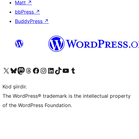
Matt
↗
bbPress
↗
BuddyPress
↗
X (eski Twitter) hesabımıza bakın
Bluesky hesabımızı ziyaret edin
Mastodon hesabımızı ziyaret edin
Threads hesabımızı ziyaret edin
Facebook sayfamızı ziyaret edin
Instagram hesabımızı ziyaret edin
LinkedIn hesabımızı ziyaret edin
TikTok hesabımızı ziyaret edin
YouTube kanalımızı ziyaret edin
Tumblr hesabımızı ziyaret edin
Kod şiirdir.
The WordPress® trademark is the intellectual property
of the WordPress Foundation.