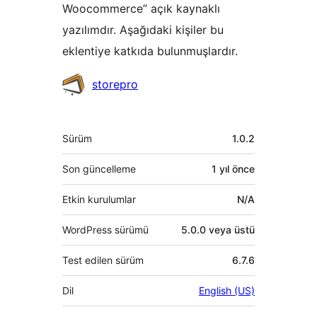
Woocommerce” açık kaynaklı
yazılımdır. Aşağıdaki kişiler bu
eklentiye katkıda bulunmuşlardır.
Katkıda
storepro
bulunanlar
Meta
Sürüm
1.0.2
Son güncelleme
1 yıl
önce
Etkin kurulumlar
N/A
WordPress sürümü
5.0.0 veya üstü
Test edilen sürüm
6.7.6
Dil
English (US)