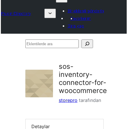
Bir eklenti gönderin
Plugin Directory
Favorilerim
Giriş yap
Eklentilerde
ara
sos-
inventory-
connector-for-
woocommerce
storepro
tarafından
Detaylar