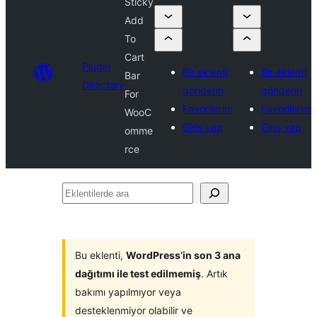
Sticky
Add
To
Cart
Plugin
Bir eklenti
Bir eklenti
Bar
Directory
gönderin
gönderin
For
Favorilerim
Favorilerim
WooC
Giriş yap
Giriş yap
omme
rce
Eklentilerde
ara
Bu eklenti,
WordPress’in son 3 ana
dağıtımı ile test edilmemiş
. Artık
bakımı yapılmıyor veya
desteklenmiyor olabilir ve