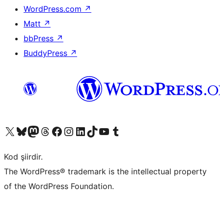
WordPress.com
↗
Matt
↗
bbPress
↗
BuddyPress
↗
X (eski Twitter) hesabımıza bakın
Bluesky hesabımızı ziyaret edin
Mastodon hesabımızı ziyaret edin
Threads hesabımızı ziyaret edin
Facebook sayfamızı ziyaret edin
Instagram hesabımızı ziyaret edin
LinkedIn hesabımızı ziyaret edin
TikTok hesabımızı ziyaret edin
YouTube kanalımızı ziyaret edin
Tumblr hesabımızı ziyaret edin
Kod şiirdir.
The WordPress® trademark is the intellectual property
of the WordPress Foundation.