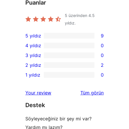
Puanlar
5 üzerinden
4.5
yıldız.
5 yıldız
9
9
4 yıldız
0
5
0
3 yıldız
0
yıldızlı
4
0
2 yıldız
2
inceleme
yıldızlı
3
2
1 yıldız
0
inceleme
yıldızlı
2
0
inceleme
yıldızlı
1
değerlendirmeleri
Your review
Tüm
görün
inceleme
yıldızlı
Destek
inceleme
Söyleyeceğiniz bir şey mi var?
Yardım mı lazım?