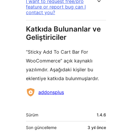
I want to request free/pro
feature or report bug can I
contact you?
Katkıda Bulunanlar ve
Geliştiriciler
“Sticky Add To Cart Bar For
WooCommerce” açık kaynaklı
yazılımdır. Aşağıdaki kişiler bu
eklentiye katkıda bulunmuşlardır.
Katkıda
addonsplus
bulunanlar
Meta
Sürüm
1.4.6
Son güncelleme
3 yıl
önce