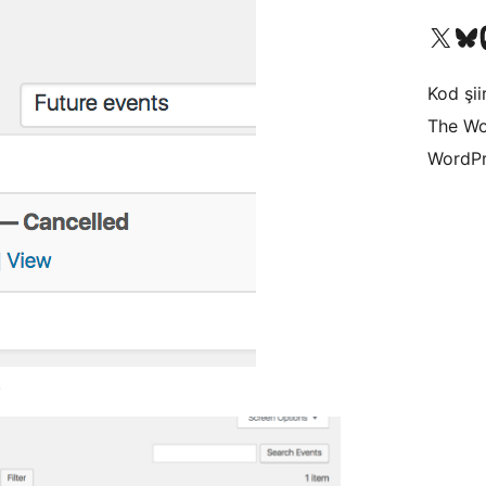
X (eski Twitter) hesabımıza b
Bluesky hesabımızı 
Mast
Kod şiir
The Wo
WordPr
.