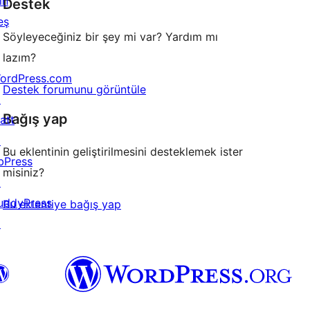
in
Destek
inceleme
eş
Söyleyeceğiniz bir şey mi var? Yardım mı
lazım?
ordPress.com
Destek forumunu görüntüle
↗
Bağış yap
att
↗
Bu eklentinin geliştirilmesini desteklemek ister
bPress
misiniz?
↗
uddyPress
Bu eklentiye bağış yap
↗