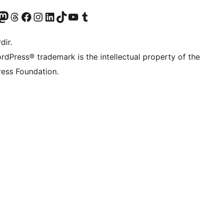
akın
ziyaret edin
odon hesabımızı ziyaret edin
Threads hesabımızı ziyaret edin
Facebook sayfamızı ziyaret edin
Instagram hesabımızı ziyaret edin
LinkedIn hesabımızı ziyaret edin
TikTok hesabımızı ziyaret edin
YouTube kanalımızı ziyaret edin
Tumblr hesabımızı ziyaret edin
dir.
rdPress® trademark is the intellectual property of the
ess Foundation.