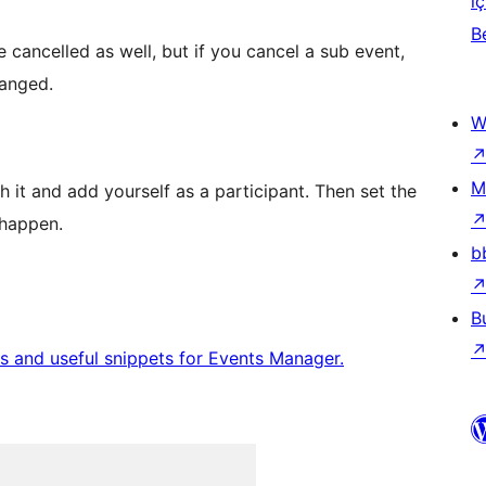
iç
B
e cancelled as well, but if you cancel a sub event,
hanged.
W
M
sh it and add yourself as a participant. Then set the
 happen.
b
B
ls and useful snippets for Events Manager.