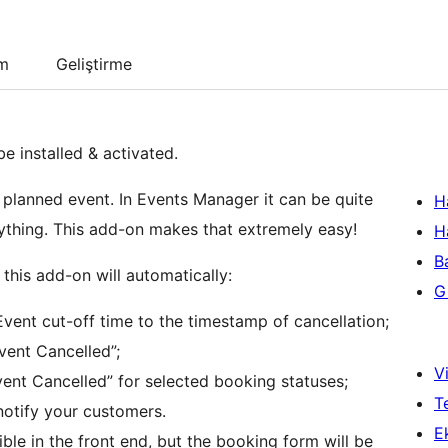
um
Geliştirme
be installed & activated.
planned event. In Events Manager it can be quite
H
hing. This add-on makes that extremely easy!
H
B
this add-on will automatically:
Gi
vent cut-off time to the timestamp of cancellation;
ent Cancelled”;
Vi
ent Cancelled” for selected booking statuses;
T
notify your customers.
Ek
isible in the front end, but the booking form will be