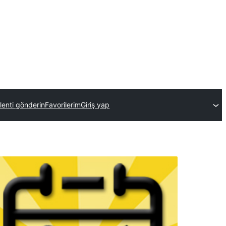
klenti gönderin
Favorilerim
Giriş yap