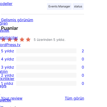
odeller
Events Manager
status
Gelişmiş görünüm
ğren
Puanlar
estek
liştiriciler
5 üzerinden
5
yıldız.
ordPress.tv
5 yıldız
2
↗
2
4 yıldız
0
5
0
3 yıldız
0
yıldızlı
4
0
tılın
2 yıldız
0
inceleme
yıldızlı
3
0
kinlikler
1 yıldız
0
inceleme
yıldızlı
2
ağış
0
inceleme
yıldızlı
↗
1
değerlendirmeleri
Your review
Tüm
görün
inceleme
elecek
yıldızlı