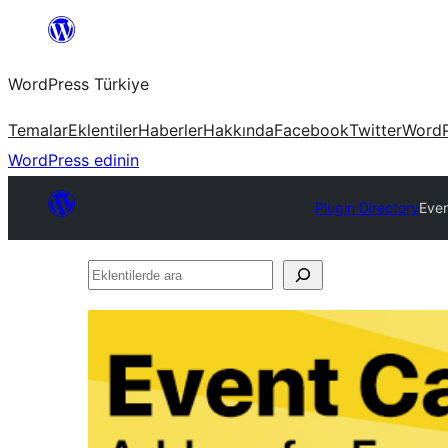
İçeriğe
geç
WordPress Türkiye
Temalar
Eklentiler
Haberler
Hakkında
Facebook
Twitter
WordP
WordPress edinin
Plugin Directory
Even
Eklentilerde
ara