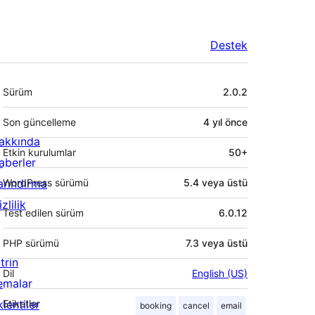
Destek
Meta
Sürüm
2.0.2
Son güncelleme
4 yıl
önce
akkında
Etkin kurulumlar
50+
aberler
arındırma
WordPress sürümü
5.4 veya üstü
zlilik
Test edilen sürüm
6.0.12
PHP sürümü
7.3 veya üstü
trin
Dil
English (US)
emalar
lentiler
Etiketler
booking
cancel
email