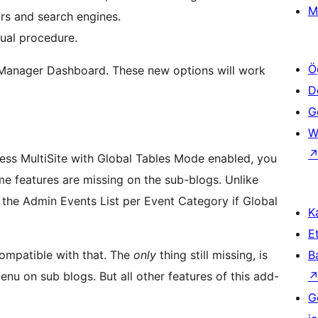
M
ors and search engines.
ual procedure.
Ö
s Manager Dashboard. These new options will work
D
Ge
W
ess MultiSite with Global Tables Mode enabled, you
me features are missing on the sub-blogs. Unlike
r the Admin Events List per Event Category if Global
Ka
Et
 compatible with that. The
only
thing still missing, is
B
enu on sub blogs. But all other features of this add-
G