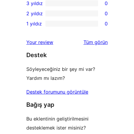
3 yıldız
0
yıldızlı
4
0
2 yıldız
0
inceleme
yıldızlı
3
0
1 yıldız
0
inceleme
yıldızlı
2
0
inceleme
yıldızlı
1
değerlendirmeleri
Your review
Tüm
görün
inceleme
yıldızlı
Destek
inceleme
Söyleyeceğiniz bir şey mi var?
Yardım mı lazım?
Destek forumunu görüntüle
Bağış yap
Bu eklentinin geliştirilmesini
desteklemek ister misiniz?