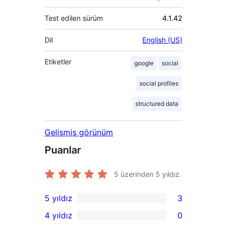
Test edilen sürüm
4.1.42
Dil
English (US)
Etiketler
google
social
social profiles
structured data
Gelişmiş görünüm
Puanlar
5 üzerinden
5
yıldız.
5 yıldız
3
3
4 yıldız
0
5
0