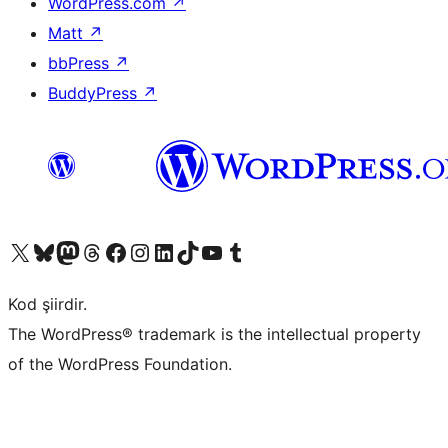
WordPress.com
↗
Matt
↗
bbPress
↗
BuddyPress
↗
X (eski Twitter) hesabımıza bakın
Bluesky hesabımızı ziyaret edin
Mastodon hesabımızı ziyaret edin
Threads hesabımızı ziyaret edin
Facebook sayfamızı ziyaret edin
Instagram hesabımızı ziyaret edin
LinkedIn hesabımızı ziyaret edin
TikTok hesabımızı ziyaret edin
YouTube kanalımızı ziyaret edin
Tumblr hesabımızı ziyaret edin
Kod şiirdir.
The WordPress® trademark is the intellectual property
of the WordPress Foundation.