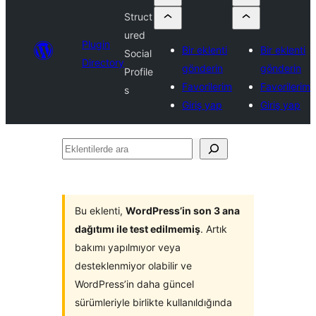
Struct
ured
Plugin
Bir eklenti
Bir eklenti
Social
Directory
gönderin
gönderin
Profile
Favorilerim
Favorilerim
s
Giriş yap
Giriş yap
Eklentilerde
ara
Bu eklenti,
WordPress’in son 3 ana
dağıtımı ile test edilmemiş
. Artık
bakımı yapılmıyor veya
desteklenmiyor olabilir ve
WordPress’in daha güncel
sürümleriyle birlikte kullanıldığında