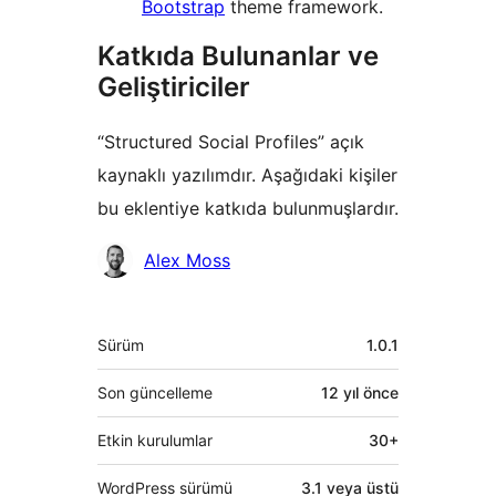
Bootstrap
theme framework.
Katkıda Bulunanlar ve
Geliştiriciler
“Structured Social Profiles” açık
kaynaklı yazılımdır. Aşağıdaki kişiler
bu eklentiye katkıda bulunmuşlardır.
Katkıda
Alex Moss
bulunanlar
Meta
Sürüm
1.0.1
Son güncelleme
12 yıl
önce
Etkin kurulumlar
30+
WordPress sürümü
3.1 veya üstü