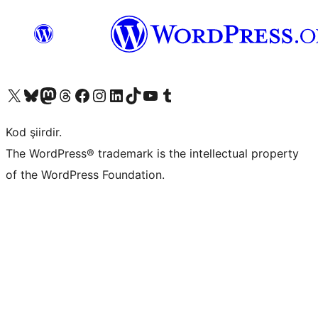
X (eski Twitter) hesabımıza bakın
Bluesky hesabımızı ziyaret edin
Mastodon hesabımızı ziyaret edin
Threads hesabımızı ziyaret edin
Facebook sayfamızı ziyaret edin
Instagram hesabımızı ziyaret edin
LinkedIn hesabımızı ziyaret edin
TikTok hesabımızı ziyaret edin
YouTube kanalımızı ziyaret edin
Tumblr hesabımızı ziyaret edin
Kod şiirdir.
The WordPress® trademark is the intellectual property
of the WordPress Foundation.