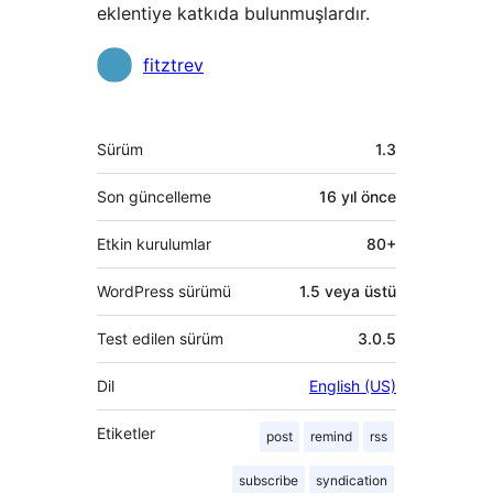
eklentiye katkıda bulunmuşlardır.
Katkıda
fitztrev
bulunanlar
Meta
Sürüm
1.3
Son güncelleme
16 yıl
önce
Etkin kurulumlar
80+
WordPress sürümü
1.5 veya üstü
Test edilen sürüm
3.0.5
Dil
English (US)
Etiketler
post
remind
rss
subscribe
syndication