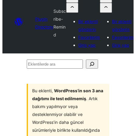
Subsc
Plugin
ribe-
Bir eklenti
Bir eklenti
Directory
Remin
gönderin
gönderin
d
Favorilerim
Favorilerim
Giriş yap
Giriş yap
Eklentilerde
ara
Bu eklenti,
WordPress’in son 3 ana
dağıtımı ile test edilmemiş
. Artık
bakımı yapılmıyor veya
desteklenmiyor olabilir ve
WordPress’in daha güncel
sürümleriyle birlikte kullanıldığında