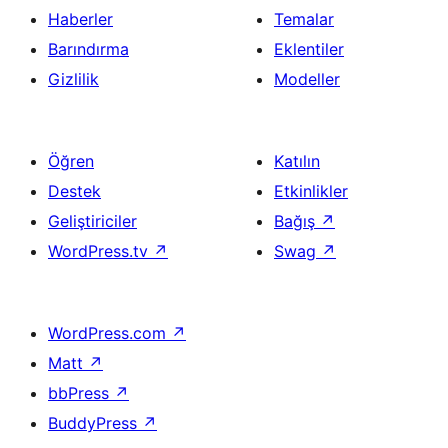
Haberler
Temalar
Barındırma
Eklentiler
Gizlilik
Modeller
Öğren
Katılın
Destek
Etkinlikler
Geliştiriciler
Bağış
↗
WordPress.tv
↗
Swag
↗
WordPress.com
↗
Matt
↗
bbPress
↗
BuddyPress
↗