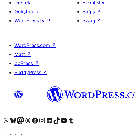
Destek
Etkinlikler
Geliştiriciler
Bağış
↗
WordPress.tv
↗
Swag
↗
WordPress.com
↗
Matt
↗
bbPress
↗
BuddyPress
↗
X (eski Twitter) hesabımıza bakın
Bluesky hesabımızı ziyaret edin
Mastodon hesabımızı ziyaret edin
Threads hesabımızı ziyaret edin
Facebook sayfamızı ziyaret edin
Instagram hesabımızı ziyaret edin
LinkedIn hesabımızı ziyaret edin
TikTok hesabımızı ziyaret edin
YouTube kanalımızı ziyaret edin
Tumblr hesabımızı ziyaret edin