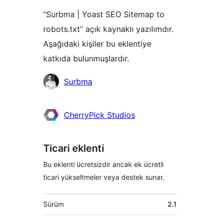
“Surbma | Yoast SEO Sitemap to
robots.txt” açık kaynaklı yazılımdır.
Aşağıdaki kişiler bu eklentiye
katkıda bulunmuşlardır.
Katkıda
Surbma
bulunanlar
CherryPick Studios
Ticari eklenti
Bu eklenti ücretsizdir ancak ek ücretli
ticari yükseltmeler veya destek sunar.
Meta
Sürüm
2.1