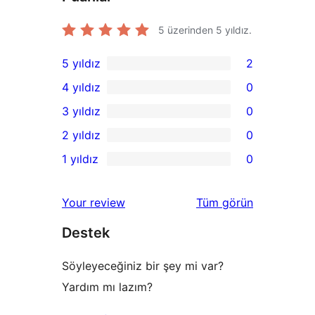
5 üzerinden
5
yıldız.
5 yıldız
2
2
4 yıldız
0
5
0
3 yıldız
0
yıldızlı
4
0
2 yıldız
0
inceleme
yıldızlı
3
0
1 yıldız
0
inceleme
yıldızlı
2
0
inceleme
yıldızlı
1
değerlendirmeleri
Your review
Tüm
görün
inceleme
yıldızlı
Destek
inceleme
Söyleyeceğiniz bir şey mi var?
Yardım mı lazım?