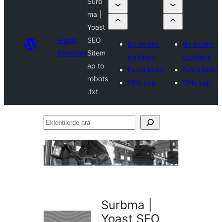
Surb
ma |
Yoast
Plugin
SEO
Bir eklenti
Bir eklenti
Directory
Sitem
gönderin
gönderin
ap to
Favorilerim
Favorilerim
robots
Giriş yap
Giriş yap
.txt
Eklentilerde
ara
Surbma |
Yoast SEO