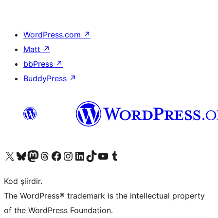
WordPress.com
↗
Matt
↗
bbPress
↗
BuddyPress
↗
X (eski Twitter) hesabımıza bakın
Bluesky hesabımızı ziyaret edin
Mastodon hesabımızı ziyaret edin
Threads hesabımızı ziyaret edin
Facebook sayfamızı ziyaret edin
Instagram hesabımızı ziyaret edin
LinkedIn hesabımızı ziyaret edin
TikTok hesabımızı ziyaret edin
YouTube kanalımızı ziyaret edin
Tumblr hesabımızı ziyaret edin
Kod şiirdir.
The WordPress® trademark is the intellectual property
of the WordPress Foundation.