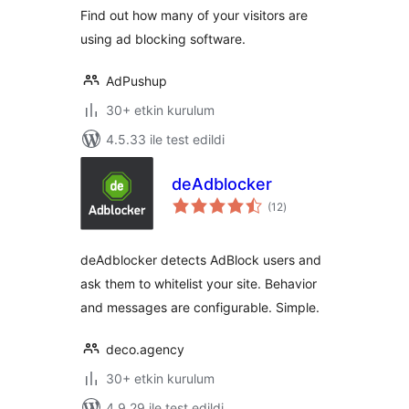
Find out how many of your visitors are
using ad blocking software.
AdPushup
30+ etkin kurulum
4.5.33 ile test edildi
deAdblocker
toplam
(12
)
puan
deAdblocker detects AdBlock users and
ask them to whitelist your site. Behavior
and messages are configurable. Simple.
deco.agency
30+ etkin kurulum
4.9.29 ile test edildi