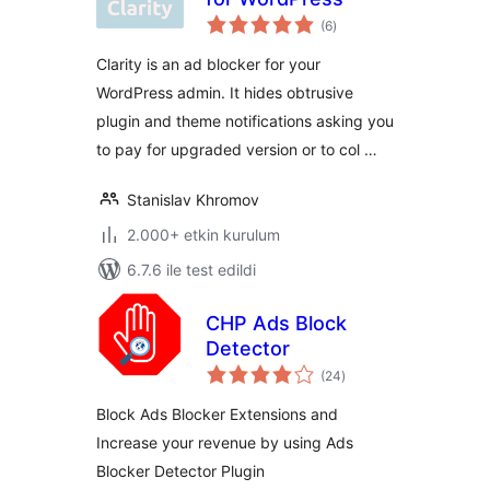
toplam
(6
)
puan
Clarity is an ad blocker for your
WordPress admin. It hides obtrusive
plugin and theme notifications asking you
to pay for upgraded version or to col …
Stanislav Khromov
2.000+ etkin kurulum
6.7.6 ile test edildi
CHP Ads Block
Detector
toplam
(24
)
puan
Block Ads Blocker Extensions and
Increase your revenue by using Ads
Blocker Detector Plugin