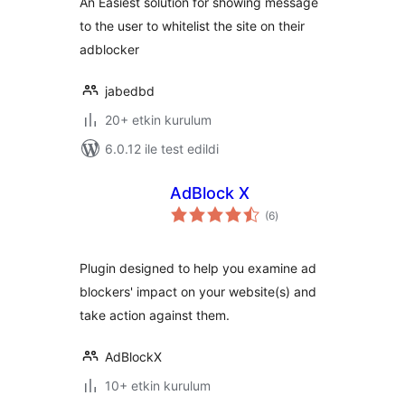
An Easiest solution for showing message
to the user to whitelist the site on their
adblocker
jabedbd
20+ etkin kurulum
6.0.12 ile test edildi
AdBlock X
toplam
(6
)
puan
Plugin designed to help you examine ad
blockers' impact on your website(s) and
take action against them.
AdBlockX
10+ etkin kurulum