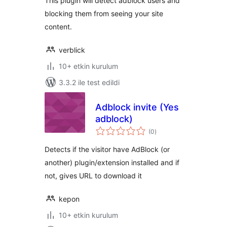
This plugin will detect adblock users and
blocking them from seeing your site
content.
verblick
10+ etkin kurulum
3.3.2 ile test edildi
Adblock invite (Yes
adblock)
toplam
(0
)
puan
Detects if the visitor have AdBlock (or
another) plugin/extension installed and if
not, gives URL to download it
kepon
10+ etkin kurulum