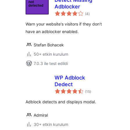
Adblocker
toplam
(4
)
puan
Warn your website's visitors if they don't
have an adblocker enabled.
Stefan Bohacek
50+ etkin kurulum
7.0.3 ile test edildi
WP Adblock
Dedect
toplam
(15
)
puan
Adblock detects and displays modal.
Admiral
30+ etkin kurulum