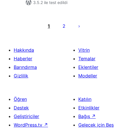
3.5.2 ile test edildi
Yazı
sayfalaması
1
2
Hakkında
Vitrin
Haberler
Temalar
Barındırma
Eklentiler
Gizlilik
Modeller
Öğren
Katılın
Destek
Etkinlikler
Geliştiriciler
Bağış
↗
WordPress.tv
↗
Gelecek için Beş