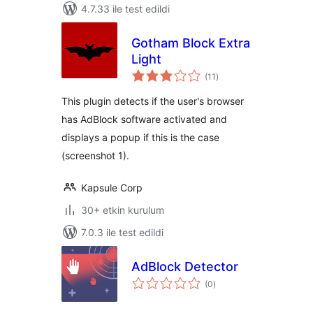
4.7.33 ile test edildi
Gotham Block Extra
Light
toplam
(11
)
puan
This plugin detects if the user's browser
has AdBlock software activated and
displays a popup if this is the case
(screenshot 1).
Kapsule Corp
30+ etkin kurulum
7.0.3 ile test edildi
AdBlock Detector
toplam
(0
)
puan