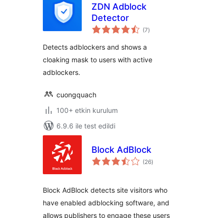
ZDN Adblock
Detector
toplam
(7
)
puan
Detects adblockers and shows a
cloaking mask to users with active
adblockers.
cuongquach
100+ etkin kurulum
6.9.6 ile test edildi
Block AdBlock
toplam
(26
)
puan
Block AdBlock detects site visitors who
have enabled adblocking software, and
allows publishers to engage these users