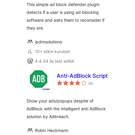
This simple ad block defender plugin
detects if a user is using ad blocking
software and asks them to reconsider if
they are.
ipdmsolutions
10+ etkin kurulum
4.4.34 ile test edildi
Anti-AdBlock Script
toplam
(4
)
puan
Show your ads/popups despite of
AdBlock with the intelligent anti AdBlock
solution by Adbreach.
Robin Heckmann