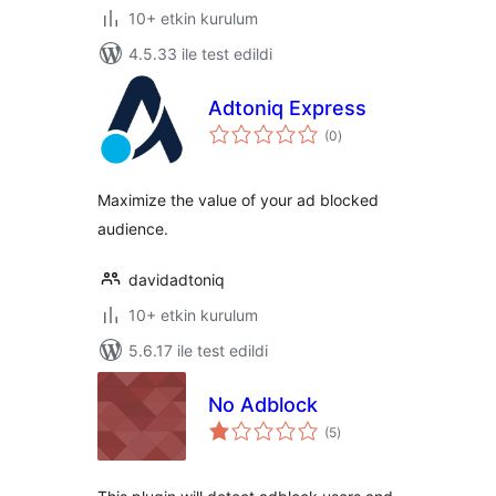
10+ etkin kurulum
4.5.33 ile test edildi
Adtoniq Express
toplam
(0
)
puan
Maximize the value of your ad blocked
audience.
davidadtoniq
10+ etkin kurulum
5.6.17 ile test edildi
No Adblock
toplam
(5
)
puan