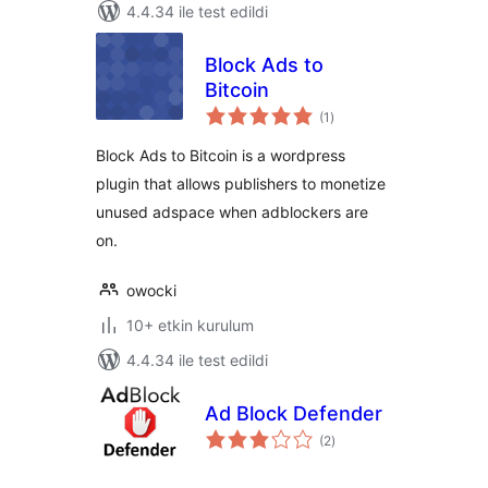
4.4.34 ile test edildi
Block Ads to
Bitcoin
toplam
(1
)
puan
Block Ads to Bitcoin is a wordpress
plugin that allows publishers to monetize
unused adspace when adblockers are
on.
owocki
10+ etkin kurulum
4.4.34 ile test edildi
Ad Block Defender
toplam
(2
)
puan