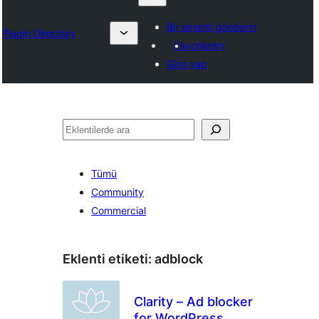
Bir eklenti gönderin
Plugin Directory
Favorilerim
Giriş yap
Ara
Tümü
Community
Commercial
Eklenti etiketi:
adblock
Clarity – Ad blocker
for WordPress