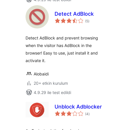
Detect AdBlock
toplam
(5
)
puan
Detect AdBlock and prevent browsing
when the visitor has AdBlock in the
browser! Easy to use, just install it and
activate it.
Alobaidi
20+ etkin kurulum
4.9.29 ile test edildi
Unblock Adblocker
toplam
(4
)
puan