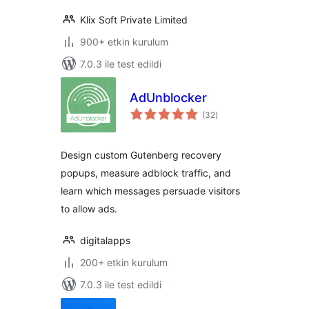
Klix Soft Private Limited
900+ etkin kurulum
7.0.3 ile test edildi
AdUnblocker
toplam
(32
)
puan
Design custom Gutenberg recovery
popups, measure adblock traffic, and
learn which messages persuade visitors
to allow ads.
digitalapps
200+ etkin kurulum
7.0.3 ile test edildi