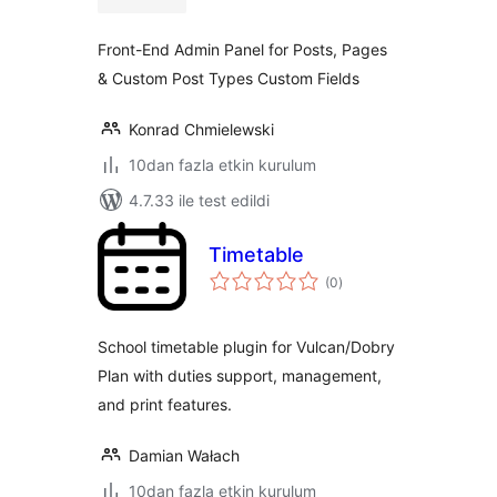
Front-End Admin Panel for Posts, Pages
& Custom Post Types Custom Fields
Konrad Chmielewski
10dan fazla etkin kurulum
4.7.33 ile test edildi
Timetable
toplam
(0
)
puan
School timetable plugin for Vulcan/Dobry
Plan with duties support, management,
and print features.
Damian Wałach
10dan fazla etkin kurulum