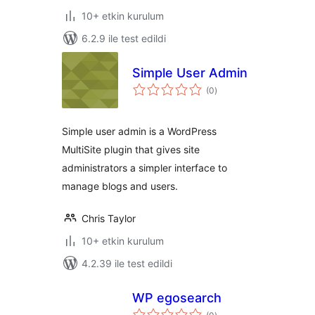
10+ etkin kurulum
6.2.9 ile test edildi
Simple User Admin
toplam
(0
)
puan
Simple user admin is a WordPress
MultiSite plugin that gives site
administrators a simpler interface to
manage blogs and users.
Chris Taylor
10+ etkin kurulum
4.2.39 ile test edildi
WP egosearch
toplam