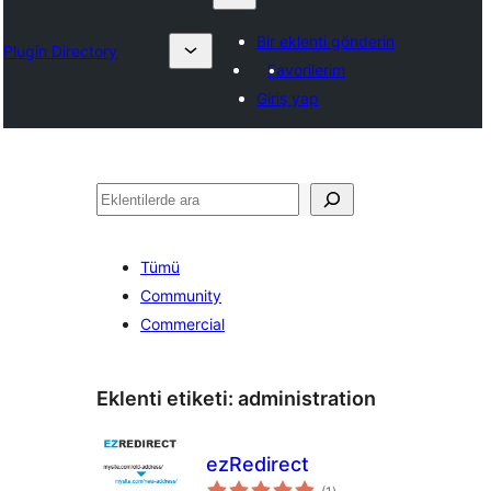
Bir eklenti gönderin
Plugin Directory
Favorilerim
Giriş yap
Ara
Tümü
Community
Commercial
Eklenti etiketi:
administration
ezRedirect
toplam