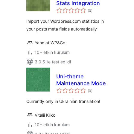
Stats Integration
toplam
(0
)
puan
Import your Wordpress.com statistics in
your posts meta fields automatically
Yann at WP&Co
10+ etkin kurulum
3.0.5 ile test edildi
Uni-theme
Maintenance Mode
toplam
(0
)
puan
Currently only in Ukrainian translation!
Vitalii Kiiko
10+ etkin kurulum