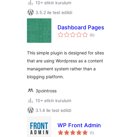
10+ etkin kurulum
3.5.2 ile test edildi
Dashboard Pages
toplam
(0
)
puan
This simple plugin is designed for sites
that are using Wordpress as a content
management system rather than a
blogging platform.
3pointross
10+ etkin kurulum
3.1.4 ile test edildi
WP Front Admin
toplam
(1
)
puan