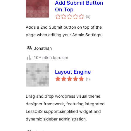
Add Submit Button
On Top
toplam
(0
)
puan
Adds a 2nd Submit button on top of the
page when editing your Admin Settings.
Jonathan
10+ etkin kurulum
Layout Engine
toplam
(1
)
puan
Drag and drop wordpress visual theme
designer framework, featuring integrated
LessCSS support.simplified widget and
dynamic sidebar administration.