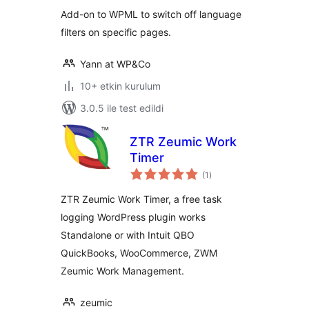
Add-on to WPML to switch off language
filters on specific pages.
Yann at WP&Co
10+ etkin kurulum
3.0.5 ile test edildi
ZTR Zeumic Work
Timer
toplam
(1
)
puan
ZTR Zeumic Work Timer, a free task
logging WordPress plugin works
Standalone or with Intuit QBO
QuickBooks, WooCommerce, ZWM
Zeumic Work Management.
zeumic