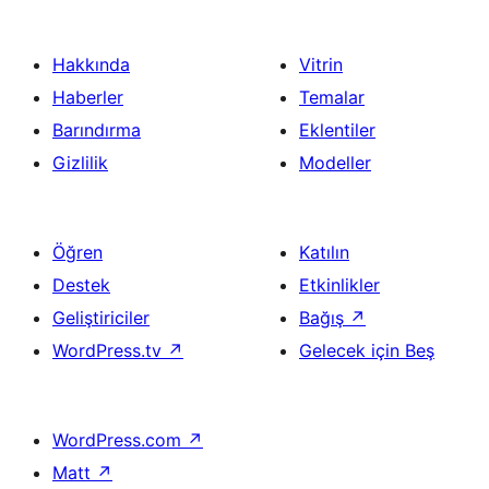
Hakkında
Vitrin
Haberler
Temalar
Barındırma
Eklentiler
Gizlilik
Modeller
Öğren
Katılın
Destek
Etkinlikler
Geliştiriciler
Bağış
↗
WordPress.tv
↗
Gelecek için Beş
WordPress.com
↗
Matt
↗