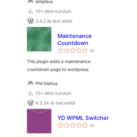
simpleux
10+ etkin kurulum
3.4.2 ile test edildi
Maintenance
Countdown
toplam
(0
)
puan
This plugin adds a maintenance
countdown page to wordpress.
Phil Niehus
10+ etkin kurulum
4.3.34 ile test edildi
YD WPML Switcher
toplam
(0
)
puan