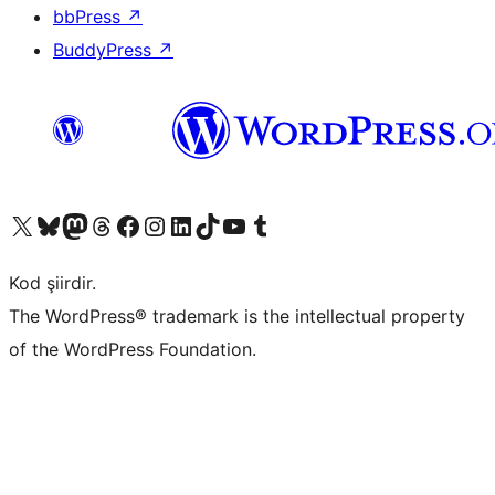
bbPress
↗
BuddyPress
↗
X (eski Twitter) hesabımıza bakın
Bluesky hesabımızı ziyaret edin
Mastodon hesabımızı ziyaret edin
Threads hesabımızı ziyaret edin
Facebook sayfamızı ziyaret edin
Instagram hesabımızı ziyaret edin
LinkedIn hesabımızı ziyaret edin
TikTok hesabımızı ziyaret edin
YouTube kanalımızı ziyaret edin
Tumblr hesabımızı ziyaret edin
Kod şiirdir.
The WordPress® trademark is the intellectual property
of the WordPress Foundation.