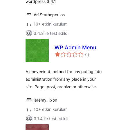
wordpress 3.4.1
Ari Stathopoulos
10+ etkin kurulum
3.4.2 ile test edildi
WP Admin Menu
toplam
(1
)
puan
A convenient method for navigating into
administration from any place in your
site. Page, post, archive or otherwise.
jeremyHixon
10+ etkin kurulum
3.1.4 ile test edildi