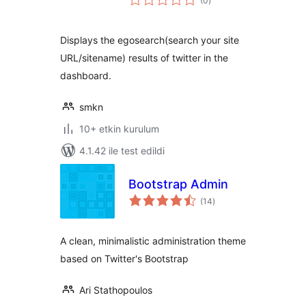
(0
)
puan
Displays the egosearch(search your site
URL/sitename) results of twitter in the
dashboard.
smkn
10+ etkin kurulum
4.1.42 ile test edildi
Bootstrap Admin
toplam
(14
)
puan
A clean, minimalistic administration theme
based on Twitter's Bootstrap
Ari Stathopoulos