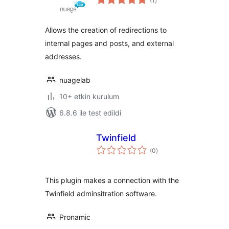
(1
)
puan
Allows the creation of redirections to
internal pages and posts, and external
addresses.
nuagelab
10+ etkin kurulum
6.8.6 ile test edildi
Twinfield
toplam
(0
)
puan
This plugin makes a connection with the
Twinfield adminsitration software.
Pronamic