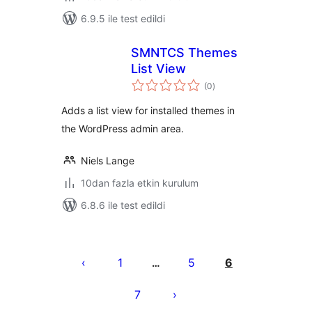
6.9.5 ile test edildi
SMNTCS Themes
List View
toplam
(0
)
puan
Adds a list view for installed themes in
the WordPress admin area.
Niels Lange
10dan fazla etkin kurulum
6.8.6 ile test edildi
Yazı
sayfalaması
1
5
6
…
7