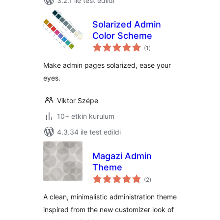
3.2.1 ile test edildi
Solarized Admin
Color Scheme
toplam
(1
)
puan
Make admin pages solarized, ease your
eyes.
Viktor Szépe
10+ etkin kurulum
4.3.34 ile test edildi
Magazi Admin
Theme
toplam
(2
)
puan
A clean, minimalistic administration theme
inspired from the new customizer look of