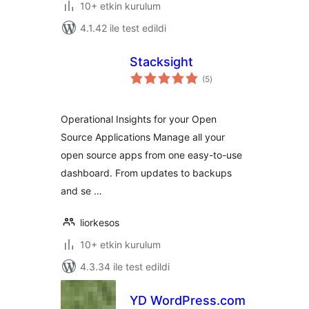
10+ etkin kurulum
4.1.42 ile test edildi
Stacksight
toplam
(5
)
puan
Operational Insights for your Open
Source Applications Manage all your
open source apps from one easy-to-use
dashboard. From updates to backups
and se …
liorkesos
10+ etkin kurulum
4.3.34 ile test edildi
YD WordPress.com