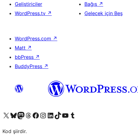
Geliştiriciler
Bağış
↗
WordPress.tv
↗
Gelecek için Beş
WordPress.com
↗
Matt
↗
bbPress
↗
BuddyPress
↗
X (eski Twitter) hesabımıza bakın
Bluesky hesabımızı ziyaret edin
Mastodon hesabımızı ziyaret edin
Threads hesabımızı ziyaret edin
Facebook sayfamızı ziyaret edin
Instagram hesabımızı ziyaret edin
LinkedIn hesabımızı ziyaret edin
TikTok hesabımızı ziyaret edin
YouTube kanalımızı ziyaret edin
Tumblr hesabımızı ziyaret edin
Kod şiirdir.