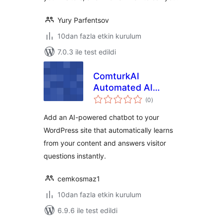
Yury Parfentsov
10dan fazla etkin kurulum
7.0.3 ile test edildi
ComturkAI
Automated AI
toplam
Chatbot for Web
(0
)
puan
Add an AI-powered chatbot to your
WordPress site that automatically learns
from your content and answers visitor
questions instantly.
cemkosmaz1
10dan fazla etkin kurulum
6.9.6 ile test edildi