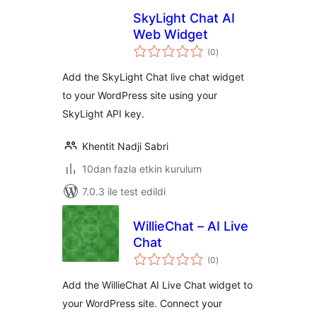
SkyLight Chat AI
Web Widget
toplam
(0
)
puan
Add the SkyLight Chat live chat widget
to your WordPress site using your
SkyLight API key.
Khentit Nadji Sabri
10dan fazla etkin kurulum
7.0.3 ile test edildi
WillieChat – AI Live
Chat
toplam
(0
)
puan
Add the WillieChat AI Live Chat widget to
your WordPress site. Connect your