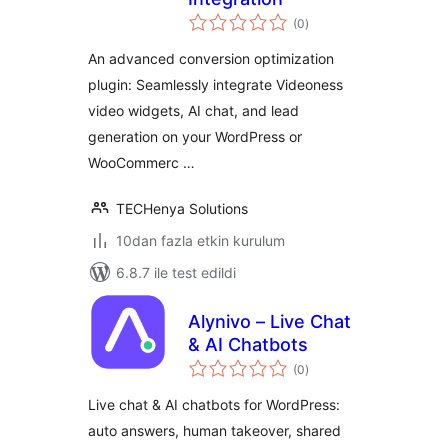
toplam
(0
)
puan
An advanced conversion optimization
plugin: Seamlessly integrate Videoness
video widgets, AI chat, and lead
generation on your WordPress or
WooCommerc …
TECHenya Solutions
10dan fazla etkin kurulum
6.8.7 ile test edildi
Alynivo – Live Chat
& AI Chatbots
toplam
(0
)
puan
Live chat & AI chatbots for WordPress:
auto answers, human takeover, shared