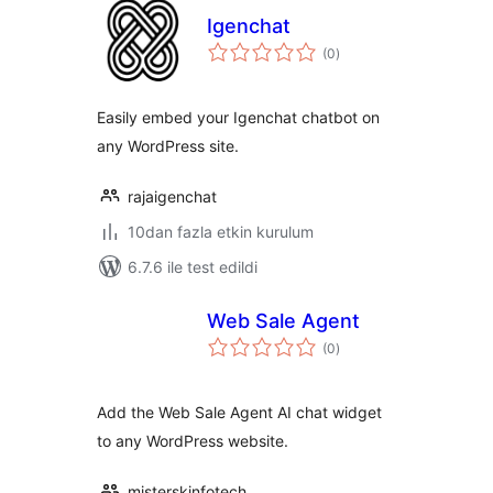
Igenchat
toplam
(0
)
puan
Easily embed your Igenchat chatbot on
any WordPress site.
rajaigenchat
10dan fazla etkin kurulum
6.7.6 ile test edildi
Web Sale Agent
toplam
(0
)
puan
Add the Web Sale Agent AI chat widget
to any WordPress website.
misterskinfotech