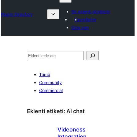
Bir eklenti gönderin
Plugin Directory
Favorilerim
Giriş yap
Ara
Tümü
Community
Commercial
Eklenti etiketi:
AI chat
Videoness
Integration