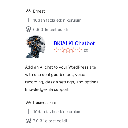
Ernest
10dan fazla etkin kurulum
6.9.6 ile test edildi
BKiAI KI Chatbot
toplam
(0
)
puan
Add an AI chat to your WordPress site
with one configurable bot, voice
recording, design settings, and optional
knowledge-file support.
businesskiai
10dan fazla etkin kurulum
7.0.3 ile test edildi