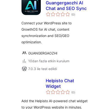
Guangergaozhi AI
Chat and SEO Sync
toplam
(0
)
puan
Connect your WordPress site to
GrowthOS for AI chat, content
synchronization and SEO/GEO
optimization.
GUANGERGAOZHI
10dan fazla etkin kurulum
7.0.3 ile test edildi
Helpisto Chat
Widget
toplam
(0
)
puan
Add the Helpisto AI-powered chat widget
to your WordPress website in minutes.