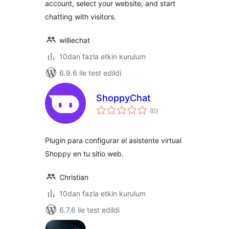
account, select your website, and start
chatting with visitors.
williechat
10dan fazla etkin kurulum
6.9.6 ile test edildi
ShoppyChat
toplam
(0
)
puan
Plugin para configurar el asistente virtual
Shoppy en tu sitio web.
Christian
10dan fazla etkin kurulum
6.7.6 ile test edildi