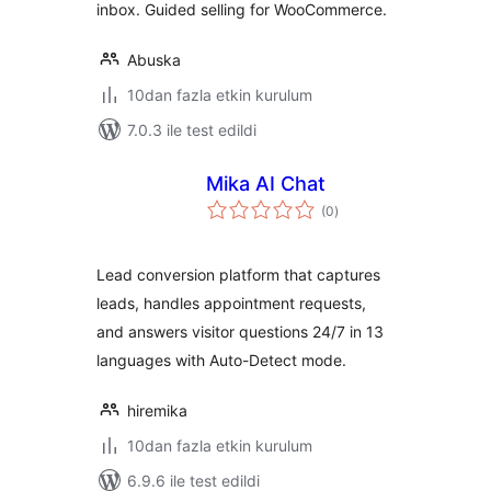
inbox. Guided selling for WooCommerce.
Abuska
10dan fazla etkin kurulum
7.0.3 ile test edildi
Mika AI Chat
toplam
(0
)
puan
Lead conversion platform that captures
leads, handles appointment requests,
and answers visitor questions 24/7 in 13
languages with Auto-Detect mode.
hiremika
10dan fazla etkin kurulum
6.9.6 ile test edildi