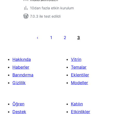
10dan fazla etkin kurulum
7.0.3 ile test edildi
Yazı
sayfalaması
1
2
3
Hakkında
Vitrin
Haberler
Temalar
Barındırma
Eklentiler
Gizlilik
Modeller
Öğren
Katılın
Destek
Etkinlikler