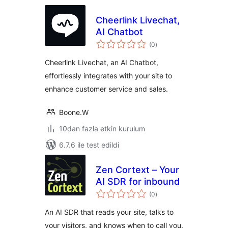
Cheerlink Livechat,
AI Chatbot
toplam
(0
)
puan
Cheerlink Livechat, an AI Chatbot,
effortlessly integrates with your site to
enhance customer service and sales.
Boone.W
10dan fazla etkin kurulum
6.7.6 ile test edildi
Zen Cortext – Your
AI SDR for inbound
toplam
(0
)
puan
An AI SDR that reads your site, talks to
your visitors, and knows when to call you.