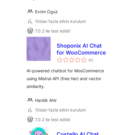
Evrim Oguz
10dan fazla etkin kurulum
7.0.2 ile test edildi
Shoponix AI Chat
for WooCommerce
toplam
(0
)
puan
AI-powered chatbot for WooCommerce
using Mistral API (free tier) and vector
similarity.
Hardik Ahir
10dan fazla etkin kurulum
7.0.2 ile test edildi
Costello AI Chat