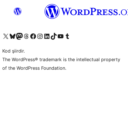
X (eski Twitter) hesabımıza bakın
Bluesky hesabımızı ziyaret edin
Mastodon hesabımızı ziyaret edin
Threads hesabımızı ziyaret edin
Facebook sayfamızı ziyaret edin
Instagram hesabımızı ziyaret edin
LinkedIn hesabımızı ziyaret edin
TikTok hesabımızı ziyaret edin
YouTube kanalımızı ziyaret edin
Tumblr hesabımızı ziyaret edin
Kod şiirdir.
The WordPress® trademark is the intellectual property
of the WordPress Foundation.