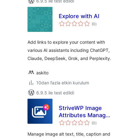
6.9.5 ile test edildi
Explore with AI
toplam
(0
)
puan
Add links to explore your content with
various AI assistants including ChatGPT,
Claude, DeepSeek, Grok, and Perplexity.
askito
10dan fazla etkin kurulum
6.9.5 ile test edildi
StriveWP Image
Attributes Manager
toplam
(Attribufy)
(0
)
puan
Manage image alt text, title, caption and