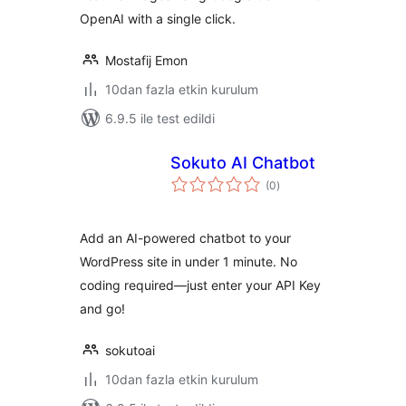
OpenAI with a single click.
Mostafij Emon
10dan fazla etkin kurulum
6.9.5 ile test edildi
Sokuto AI Chatbot
toplam
(0
)
puan
Add an AI-powered chatbot to your
WordPress site in under 1 minute. No
coding required—just enter your API Key
and go!
sokutoai
10dan fazla etkin kurulum