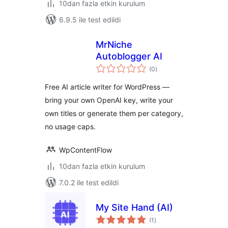
10dan fazla etkin kurulum
6.9.5 ile test edildi
MrNiche
Autoblogger AI
toplam
(0
)
puan
Free AI article writer for WordPress —
bring your own OpenAI key, write your
own titles or generate them per category,
no usage caps.
WpContentFlow
10dan fazla etkin kurulum
7.0.2 ile test edildi
My Site Hand (AI)
toplam
(1
)
puan