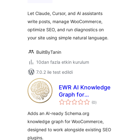
Let Claude, Cursor, and AI assistants
write posts, manage WooCommerce,
optimize SEO, and run diagnostics on
your site using simple natural language.
BuiltByTanin
10dan fazla etkin kurulum
7.0.2 ile test edildi
EWR AI Knowledge
Graph for
toplam
WooCommerce
(0
)
puan
Adds an AI-ready Schema.org
knowledge graph for WooCommerce,
designed to work alongside existing SEO
plugins.