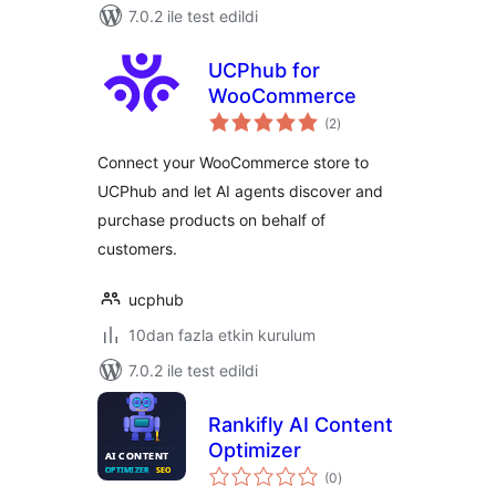
7.0.2 ile test edildi
UCPhub for
WooCommerce
toplam
(2
)
puan
Connect your WooCommerce store to
UCPhub and let AI agents discover and
purchase products on behalf of
customers.
ucphub
10dan fazla etkin kurulum
7.0.2 ile test edildi
Rankifly AI Content
Optimizer
toplam
(0
)
puan