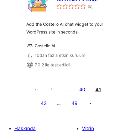
toplam
(0
)
puan
Add the Costello AI chat widget to your
WordPress site in seconds.
Costello Ai
10dan fazla etkin kurulum
7.0.2 ile test edildi
Yazı
sayfalaması
1
40
41
…
42
49
…
Hakkında
Vitrin