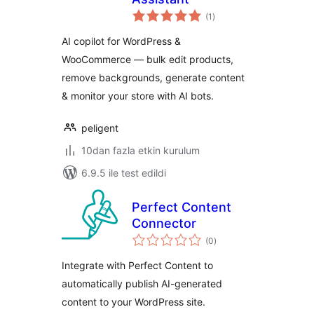
toplam
(1
)
puan
AI copilot for WordPress &
WooCommerce — bulk edit products,
remove backgrounds, generate content
& monitor your store with AI bots.
peligent
10dan fazla etkin kurulum
6.9.5 ile test edildi
Perfect Content
Connector
toplam
(0
)
puan
Integrate with Perfect Content to
automatically publish AI-generated
content to your WordPress site.