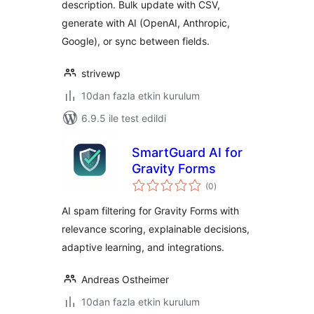
description. Bulk update with CSV,
generate with AI (OpenAI, Anthropic,
Google), or sync between fields.
strivewp
10dan fazla etkin kurulum
6.9.5 ile test edildi
SmartGuard AI for
Gravity Forms
toplam
(0
)
puan
AI spam filtering for Gravity Forms with
relevance scoring, explainable decisions,
adaptive learning, and integrations.
Andreas Ostheimer
10dan fazla etkin kurulum