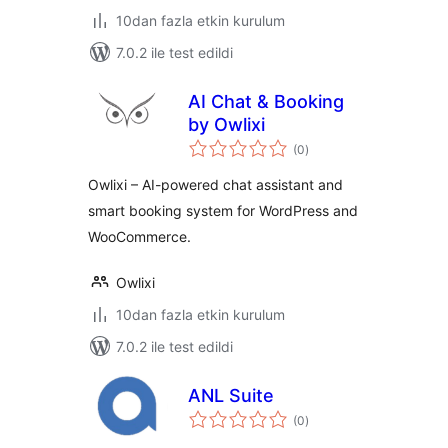
10dan fazla etkin kurulum
7.0.2 ile test edildi
AI Chat & Booking
by Owlixi
toplam
(0
)
puan
Owlixi – AI-powered chat assistant and
smart booking system for WordPress and
WooCommerce.
Owlixi
10dan fazla etkin kurulum
7.0.2 ile test edildi
ANL Suite
toplam
(0
)
puan