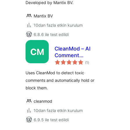
Developed by Mantix BV.
Mantix BV
10dan fazla etkin kurulum
6.8.6 ile test edildi
CleanMod – AI
Comment
toplam
Moderation
(1
)
puan
Uses CleanMod to detect toxic
comments and automatically hold or
block them.
cleanmod
10dan fazla etkin kurulum
6.9.5 ile test edildi