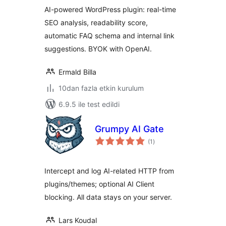
AI-powered WordPress plugin: real-time
SEO analysis, readability score,
automatic FAQ schema and internal link
suggestions. BYOK with OpenAI.
Ermald Billa
10dan fazla etkin kurulum
6.9.5 ile test edildi
Grumpy AI Gate
toplam
(1
)
puan
Intercept and log AI-related HTTP from
plugins/themes; optional AI Client
blocking. All data stays on your server.
Lars Koudal