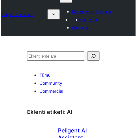
Bir eklenti gönderin
Plugin Directory
Favorilerim
Giriş yap
Ara
Tümü
Community
Commercial
Eklenti etiketi:
AI
Peligent AI
Assistant