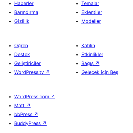
Haberler
Temalar
Barındırma
Eklentiler
Gizlilik
Modeller
Öğren
Katılın
Destek
Etkinlikler
Geliştiriciler
Bağış
↗
WordPress.tv
↗
Gelecek için Beş
WordPress.com
↗
Matt
↗
bbPress
↗
BuddyPress
↗