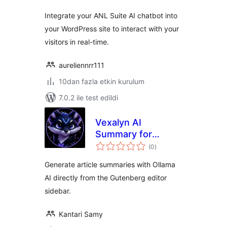
Integrate your ANL Suite AI chatbot into
your WordPress site to interact with your
visitors in real-time.
aureliennrr111
10dan fazla etkin kurulum
7.0.2 ile test edildi
Vexalyn AI
Summary for
toplam
Ollama
(0
)
puan
Generate article summaries with Ollama
AI directly from the Gutenberg editor
sidebar.
Kantari Samy