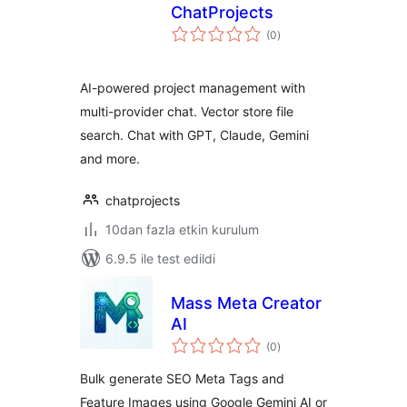
ChatProjects
toplam
(0
)
puan
AI-powered project management with
multi-provider chat. Vector store file
search. Chat with GPT, Claude, Gemini
and more.
chatprojects
10dan fazla etkin kurulum
6.9.5 ile test edildi
Mass Meta Creator
AI
toplam
(0
)
puan
Bulk generate SEO Meta Tags and
Feature Images using Google Gemini AI or