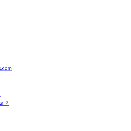
s.com
↗
ss
↗