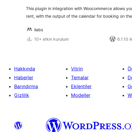
This plugin in integration with Woocommerce allows you
rent, with the output of the calendar for booking on t
ilabs
10+ etkin kurulum
6.1.10 i
Hakkında
Vitrin
Ö
Haberler
Temalar
D
Barındırma
Eklentiler
Ge
Gizlilik
Modeller
W