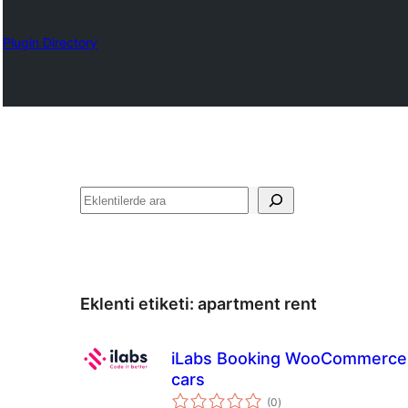
Plugin Directory
Ara
Eklenti etiketi:
apartment rent
iLabs Booking WooCommerce 
cars
toplam
(0
)
puan