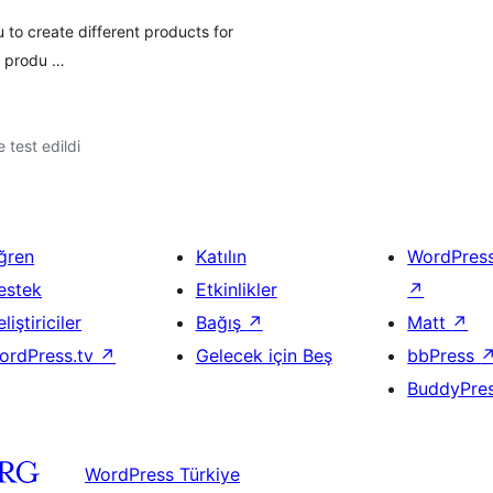
 to create different products for
he produ …
le test edildi
ğren
Katılın
WordPres
estek
Etkinlikler
↗
liştiriciler
Bağış
↗
Matt
↗
ordPress.tv
↗
Gelecek için Beş
bbPress
BuddyPre
WordPress Türkiye