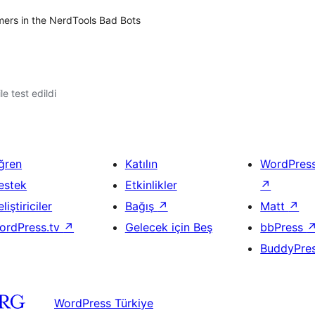
ers in the NerdTools Bad Bots
le test edildi
ğren
Katılın
WordPres
estek
Etkinlikler
↗
liştiriciler
Bağış
↗
Matt
↗
ordPress.tv
↗
Gelecek için Beş
bbPress
BuddyPre
WordPress Türkiye