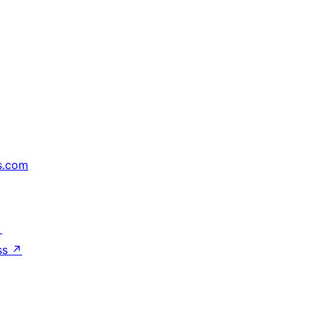
s.com
↗
ss
↗