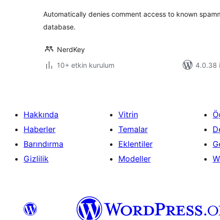
Automatically denies comment access to known spamm
database.
NerdKey
10+ etkin kurulum
4.0.38 i
Hakkında
Vitrin
Ö
Haberler
Temalar
D
Barındırma
Eklentiler
Ge
Gizlilik
Modeller
W