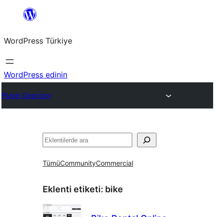
İçeriğe
geç
WordPress Türkiye
WordPress edinin
Plugin Directory
Ara
Tümü
Community
Commercial
Eklenti etiketi:
bike