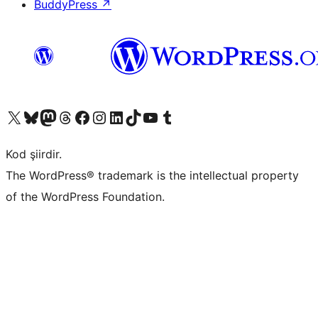
BuddyPress
↗
X (eski Twitter) hesabımıza bakın
Bluesky hesabımızı ziyaret edin
Mastodon hesabımızı ziyaret edin
Threads hesabımızı ziyaret edin
Facebook sayfamızı ziyaret edin
Instagram hesabımızı ziyaret edin
LinkedIn hesabımızı ziyaret edin
TikTok hesabımızı ziyaret edin
YouTube kanalımızı ziyaret edin
Tumblr hesabımızı ziyaret edin
Kod şiirdir.
The WordPress® trademark is the intellectual property
of the WordPress Foundation.