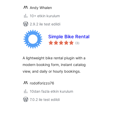
Andy Whalen
10+ etkin kurulum
2.9.2 ile test edildi
Simple Bike Rental
toplam
(3
)
puan
A lightweight bike rental plugin with a
modern booking form, instant catalog
view, and daily or hourly bookings.
rodolforizzo76
10dan fazla etkin kurulum
7.0.2 ile test edildi