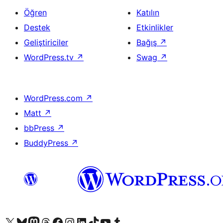
Öğren
Katılın
Destek
Etkinlikler
Geliştiriciler
Bağış
↗
WordPress.tv
↗
Swag
↗
WordPress.com
↗
Matt
↗
bbPress
↗
BuddyPress
↗
X (eski Twitter) hesabımıza bakın
Bluesky hesabımızı ziyaret edin
Mastodon hesabımızı ziyaret edin
Threads hesabımızı ziyaret edin
Facebook sayfamızı ziyaret edin
Instagram hesabımızı ziyaret edin
LinkedIn hesabımızı ziyaret edin
TikTok hesabımızı ziyaret edin
YouTube kanalımızı ziyaret edin
Tumblr hesabımızı ziyaret edin