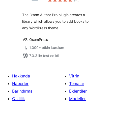
(10
)
puan
The Osom Author Pro plugin creates a
library which allows you to add books to
any WordPress theme.
OsomPress
1.000+ etkin kurulum
7.0.3 ile test edildi
Hakkında
Vitrin
Haberler
Temalar
Barındırma
Eklentiler
Gizlilik
Modeller