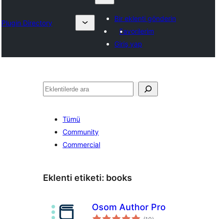
Bir eklenti gönderin
Plugin Directory
Favorilerim
Giriş yap
Ara
Tümü
Community
Commercial
Eklenti etiketi:
books
Osom Author Pro
toplam