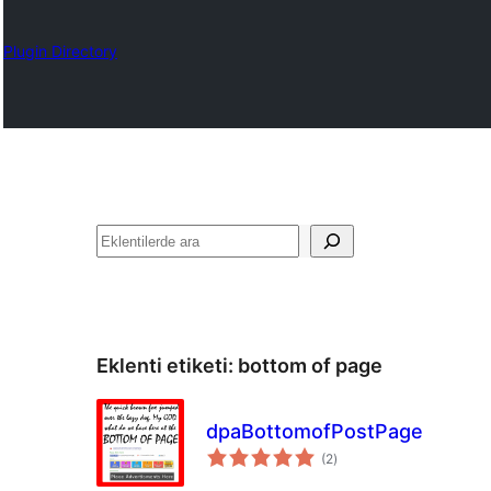
Plugin Directory
Ara
Eklenti etiketi:
bottom of page
dpaBottomofPostPage
toplam
(2
)
puan