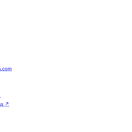
s.com
↗
ss
↗