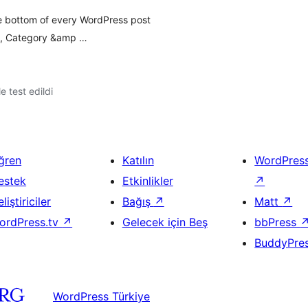
he bottom of every WordPress post
e, Category &amp …
le test edildi
ğren
Katılın
WordPres
estek
Etkinlikler
↗
liştiriciler
Bağış
↗
Matt
↗
ordPress.tv
↗
Gelecek için Beş
bbPress
BuddyPre
WordPress Türkiye