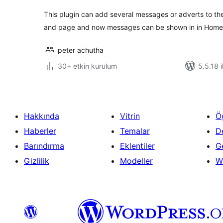
This plugin can add several messages or adverts to t
and page and now messages can be shown in in Hom
peter achutha
30+ etkin kurulum
5.5.18 i
Hakkında
Vitrin
Ö
Haberler
Temalar
D
Barındırma
Eklentiler
Ge
Gizlilik
Modeller
W