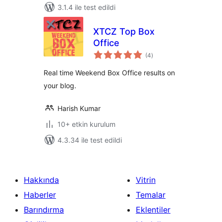
3.1.4 ile test edildi
XTCZ Top Box
Office
toplam
(4
)
puan
Real time Weekend Box Office results on
your blog.
Harish Kumar
10+ etkin kurulum
4.3.34 ile test edildi
Hakkında
Vitrin
Haberler
Temalar
Barındırma
Eklentiler