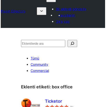
Bir eklenti gönderin
Plugin Directory
Favorilerim
Giriş yap
Ara
Tümü
Community
Commercial
Eklenti etiketi:
box office
Ticketor
toplam