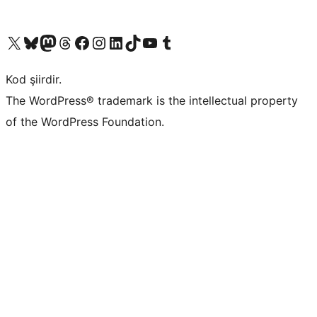
X (eski Twitter) hesabımıza bakın
Bluesky hesabımızı ziyaret edin
Mastodon hesabımızı ziyaret edin
Threads hesabımızı ziyaret edin
Facebook sayfamızı ziyaret edin
Instagram hesabımızı ziyaret edin
LinkedIn hesabımızı ziyaret edin
TikTok hesabımızı ziyaret edin
YouTube kanalımızı ziyaret edin
Tumblr hesabımızı ziyaret edin
Kod şiirdir.
The WordPress® trademark is the intellectual property
of the WordPress Foundation.