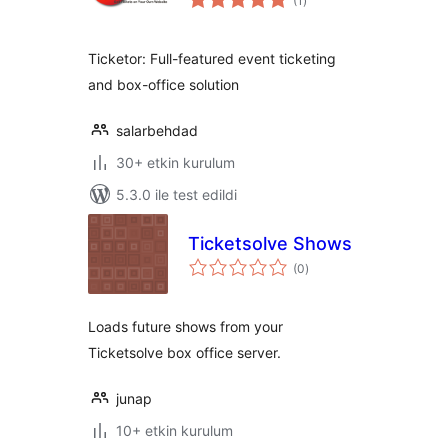
(1
)
puan
Ticketor: Full-featured event ticketing
and box-office solution
salarbehdad
30+ etkin kurulum
5.3.0 ile test edildi
Ticketsolve Shows
toplam
(0
)
puan
Loads future shows from your
Ticketsolve box office server.
junap
10+ etkin kurulum