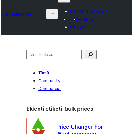
Bir eklenti gönderin
Plugin Directory
Favorilerim
Giriş yap
Ara
Tümü
Community
Commercial
Eklenti etiketi:
bulk prices
Price Changer For
WooCommerce