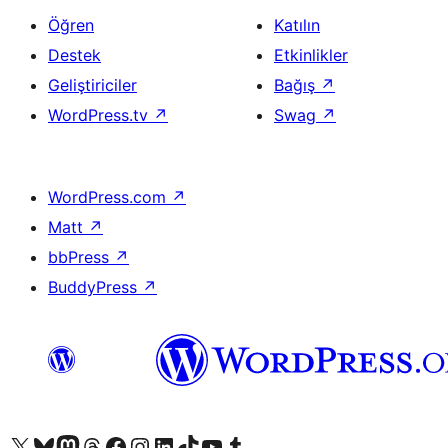
Öğren
Katılın
Destek
Etkinlikler
Geliştiriciler
Bağış
↗
WordPress.tv
↗
Swag
↗
WordPress.com
↗
Matt
↗
bbPress
↗
BuddyPress
↗
X (eski Twitter) hesabımıza bakın
Bluesky hesabımızı ziyaret edin
Mastodon hesabımızı ziyaret edin
Threads hesabımızı ziyaret edin
Facebook sayfamızı ziyaret edin
Instagram hesabımızı ziyaret edin
LinkedIn hesabımızı ziyaret edin
TikTok hesabımızı ziyaret edin
YouTube kanalımızı ziyaret edin
Tumblr hesabımızı ziyaret edin