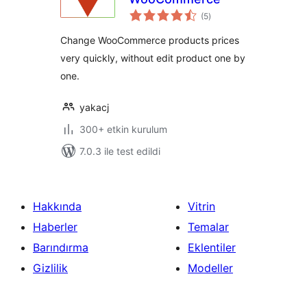
toplam
(5
)
puan
Change WooCommerce products prices
very quickly, without edit product one by
one.
yakacj
300+ etkin kurulum
7.0.3 ile test edildi
Hakkında
Vitrin
Haberler
Temalar
Barındırma
Eklentiler
Gizlilik
Modeller