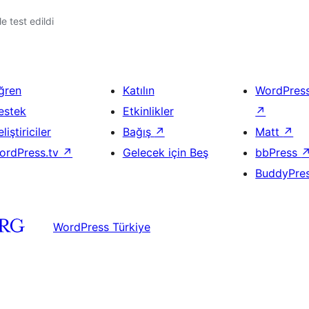
le test edildi
ğren
Katılın
WordPres
estek
Etkinlikler
↗
liştiriciler
Bağış
↗
Matt
↗
ordPress.tv
↗
Gelecek için Beş
bbPress
BuddyPre
WordPress Türkiye