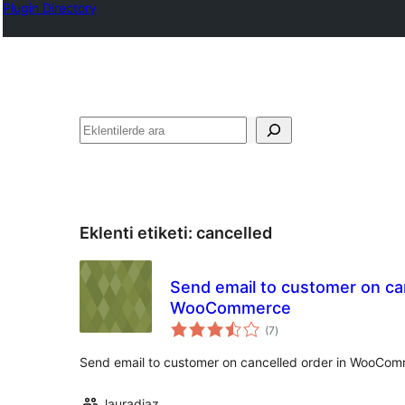
Plugin Directory
Ara
Eklenti etiketi:
cancelled
Send email to customer on can
WooCommerce
toplam
(7
)
puan
Send email to customer on cancelled order in WooCo
lauradiaz