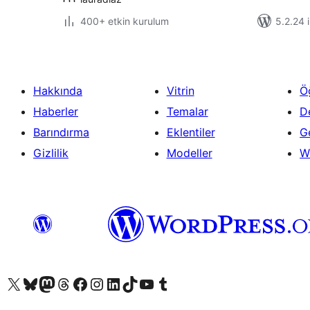
400+ etkin kurulum
5.2.24 i
Hakkında
Vitrin
Ö
Haberler
Temalar
D
Barındırma
Eklentiler
Ge
Gizlilik
Modeller
W
X (eski Twitter) hesabımıza bakın
Bluesky hesabımızı ziyaret edin
Mastodon hesabımızı ziyaret edin
Threads hesabımızı ziyaret edin
Facebook sayfamızı ziyaret edin
Instagram hesabımızı ziyaret edin
LinkedIn hesabımızı ziyaret edin
TikTok hesabımızı ziyaret edin
YouTube kanalımızı ziyaret edin
Tumblr hesabımızı ziyaret edin