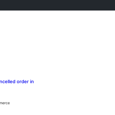
celled order in
mmerce