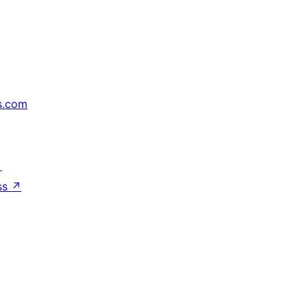
s.com
↗
ss
↗