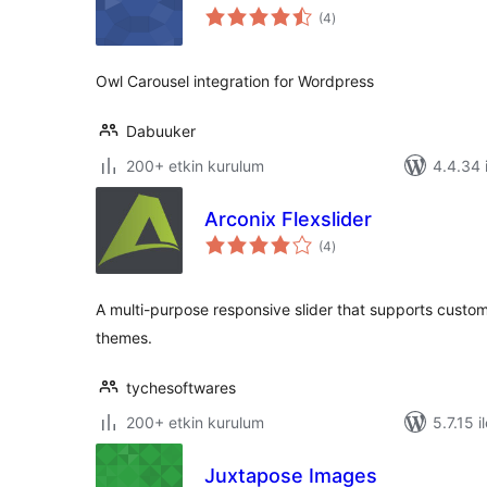
toplam
(4
)
puan
Owl Carousel integration for Wordpress
Dabuuker
200+ etkin kurulum
4.4.34 i
Arconix Flexslider
toplam
(4
)
puan
A multi-purpose responsive slider that supports custo
themes.
tychesoftwares
200+ etkin kurulum
5.7.15 i
Juxtapose Images