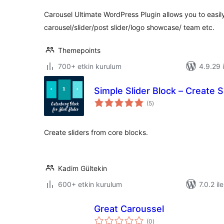
Carousel Ultimate WordPress Plugin allows you to easi
carousel/slider/post slider/logo showcase/ team etc.
Themepoints
700+ etkin kurulum
4.9.29 i
Simple Slider Block – Create 
toplam
(5
)
puan
Create sliders from core blocks.
Kadim Gültekin
600+ etkin kurulum
7.0.2 il
Great Caroussel
toplam
(0
)
puan