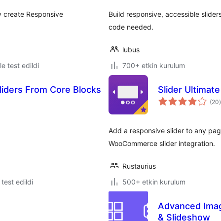
ly create Responsive
Build responsive, accessible sliders
code needed.
lubus
le test edildi
700+ etkin kurulum
Sliders From Core Blocks
Slider Ultimate
(20
)
Add a responsive slider to any page
WooCommerce slider integration.
Rustaurius
e test edildi
500+ etkin kurulum
Advanced Image
& Slideshow