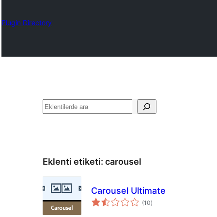
Plugin Directory
Ara
Eklenti etiketi:
carousel
Carousel Ultimate
toplam
(10
)
puan