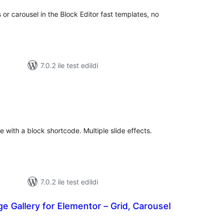
 or carousel in the Block Editor fast templates, no
7.0.2 ile test edildi
toplam
puan
 with a block shortcode. Multiple slide effects.
7.0.2 ile test edildi
 Gallery for Elementor – Grid, Carousel