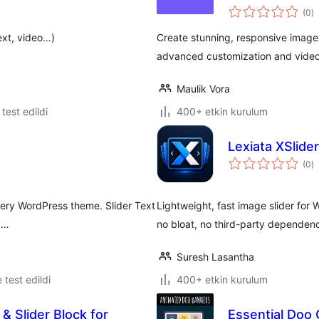
t
(0
)
p
ext, video…)
Create stunning, responsive image 
advanced customization and video
Maulik Vora
e test edildi
400+ etkin kurulum
Lexiata XSlider
t
(0
)
p
every WordPress theme. Slider Text
Lightweight, fast image slider for 
s …
no bloat, no third-party dependenc
Suresh Lasantha
e test edildi
400+ etkin kurulum
 & Slider Block for
Essential Doo