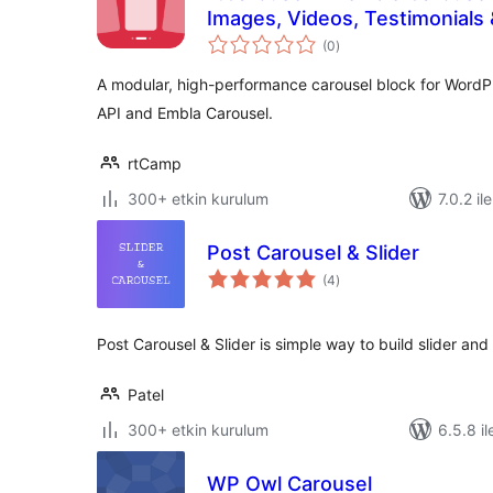
Images, Videos, Testimonials
toplam
(0
)
puan
A modular, high-performance carousel block for WordPr
API and Embla Carousel.
rtCamp
300+ etkin kurulum
7.0.2 il
Post Carousel & Slider
toplam
(4
)
puan
Post Carousel & Slider is simple way to build slider and
Patel
300+ etkin kurulum
6.5.8 il
WP Owl Carousel