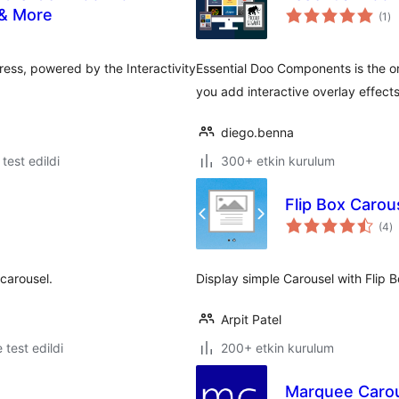
to
 & More
(1
)
pu
ess, powered by the Interactivity
Essential Doo Components is the or
you add interactive overlay effect
diego.benna
e test edildi
300+ etkin kurulum
Flip Box Carou
t
(4
)
p
 carousel.
Display simple Carousel with Flip B
Arpit Patel
e test edildi
200+ etkin kurulum
Marquee Carou