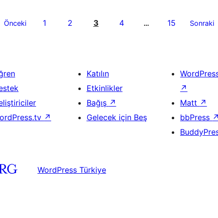
1
2
3
4
15
Önceki
…
Sonraki
ğren
Katılın
WordPres
estek
Etkinlikler
↗
liştiriciler
Bağış
↗
Matt
↗
ordPress.tv
↗
Gelecek için Beş
bbPress
BuddyPre
WordPress Türkiye