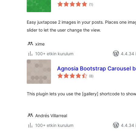
toplam
(1
)
puan
Easy juxtapose 2 images in your posts. Places one ima
slider to let the user change the view.
xime
100+ etkin kurulum
4.4.34 i
Agnosia Bootstrap Carousel 
toplam
(8
)
puan
This plugin lets you use the [gallery] shortcode to sho
Andrés Villarreal
100+ etkin kurulum
4.4.34 i