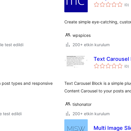
t
(0
)
p
Create simple eye-catching, custom
wpspices
le test edildi
200+ etkin kurulum
Text Carousel 
t
(0
)
p
m post types and responsive
Text Carousel Block is a simple pl
Content Carousel to your posts an
tishonator
le test edildi
200+ etkin kurulum
Multi Image Sl