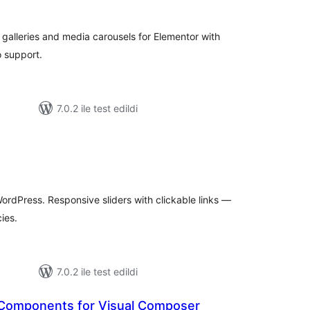
oplam
uan
galleries and media carousels for Elementor with
 support.
7.0.2 ile test edildi
oplam
uan
WordPress. Responsive sliders with clickable links —
ies.
7.0.2 ile test edildi
 Components for Visual Composer