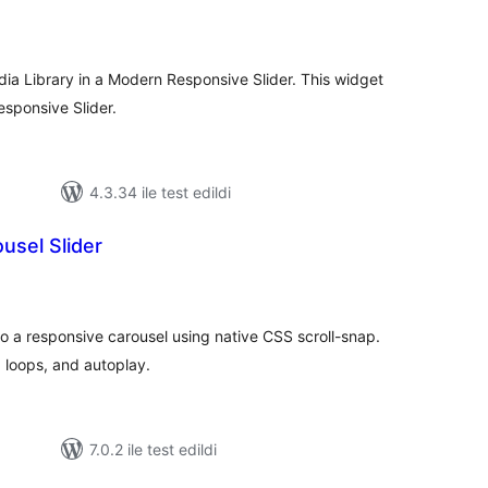
oplam
uan
ia Library in a Modern Responsive Slider. This widget
esponsive Slider.
4.3.34 ile test edildi
usel Slider
oplam
uan
o a responsive carousel using native CSS scroll-snap.
 loops, and autoplay.
7.0.2 ile test edildi