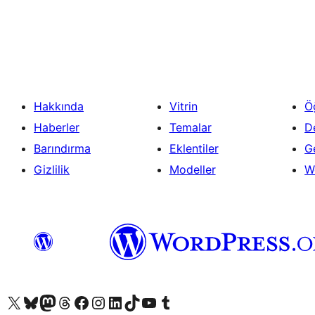
Yazı
sayfalaması
Hakkında
Vitrin
Ö
Haberler
Temalar
D
Barındırma
Eklentiler
Ge
Gizlilik
Modeller
W
X (eski Twitter) hesabımıza bakın
Bluesky hesabımızı ziyaret edin
Mastodon hesabımızı ziyaret edin
Threads hesabımızı ziyaret edin
Facebook sayfamızı ziyaret edin
Instagram hesabımızı ziyaret edin
LinkedIn hesabımızı ziyaret edin
TikTok hesabımızı ziyaret edin
YouTube kanalımızı ziyaret edin
Tumblr hesabımızı ziyaret edin