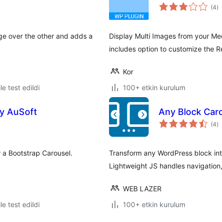
t
(4
)
p
ge over the other and adds a
Display Multi Images from your Med
includes option to customize the R
Kor
le test edildi
100+ etkin kurulum
by AuSoft
Any Block Caro
t
(4
)
p
w a Bootstrap Carousel.
Transform any WordPress block int
Lightweight JS handles navigation,
WEB LAZER
le test edildi
100+ etkin kurulum