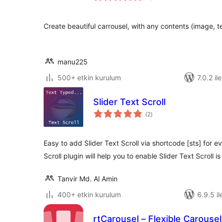
Create beautiful carrousel, with any contents (image, t
manu225
500+ etkin kurulum
7.0.2 il
Slider Text Scroll
toplam
(2
)
puan
Easy to add Slider Text Scroll via shortcode [sts] for 
Scroll plugin will help you to enable Slider Text Scroll i
Tanvir Md. Al Amin
400+ etkin kurulum
6.9.5 il
rtCarousel – Flexible Carousel