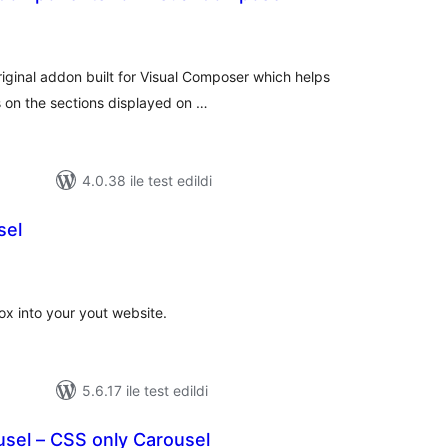
plam
an
iginal addon built for Visual Composer which helps
s on the sections displayed on …
4.0.38 ile test edildi
sel
oplam
uan
ox into your yout website.
5.6.17 ile test edildi
sel – CSS only Carousel