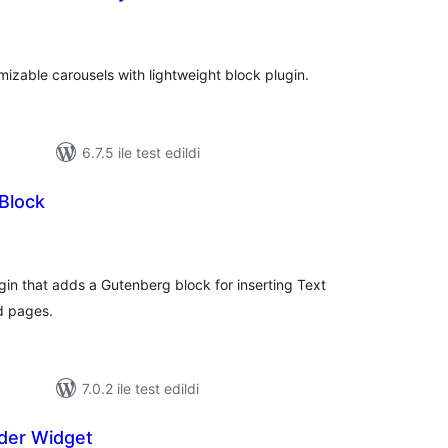
oplam
uan
izable carousels with lightweight block plugin.
6.7.5 ile test edildi
Block
oplam
uan
ugin that adds a Gutenberg block for inserting Text
d pages.
7.0.2 ile test edildi
ider Widget