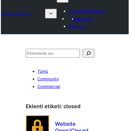
Bir eklenti gönderin
Plugin Directory
Favorilerim
Giriş yap
Ara
Tümü
Community
Commercial
Eklenti etiketi:
closed
Website
Open/Closed