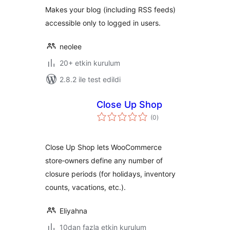
Makes your blog (including RSS feeds)
accessible only to logged in users.
neolee
20+ etkin kurulum
2.8.2 ile test edildi
Close Up Shop
toplam
(0
)
puan
Close Up Shop lets WooCommerce
store‑owners define any number of
closure periods (for holidays, inventory
counts, vacations, etc.).
Eliyahna
10dan fazla etkin kurulum