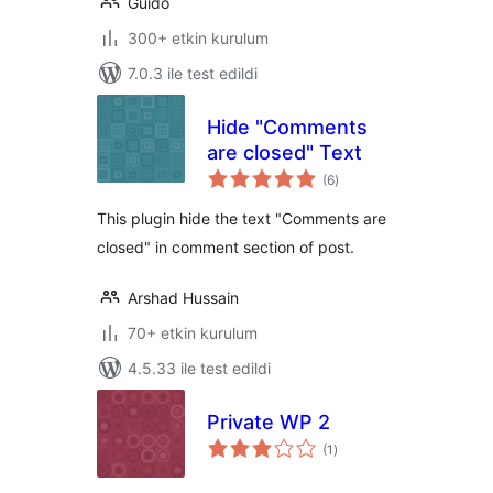
Guido
300+ etkin kurulum
7.0.3 ile test edildi
Hide "Comments
are closed" Text
toplam
(6
)
puan
This plugin hide the text "Comments are
closed" in comment section of post.
Arshad Hussain
70+ etkin kurulum
4.5.33 ile test edildi
Private WP 2
toplam
(1
)
puan