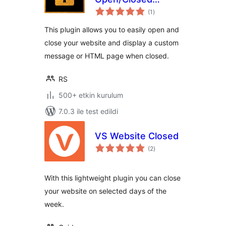
toplam
Toggle
(1
)
puan
This plugin allows you to easily open and
close your website and display a custom
message or HTML page when closed.
RS
500+ etkin kurulum
7.0.3 ile test edildi
VS Website Closed
toplam
(2
)
puan
With this lightweight plugin you can close
your website on selected days of the
week.