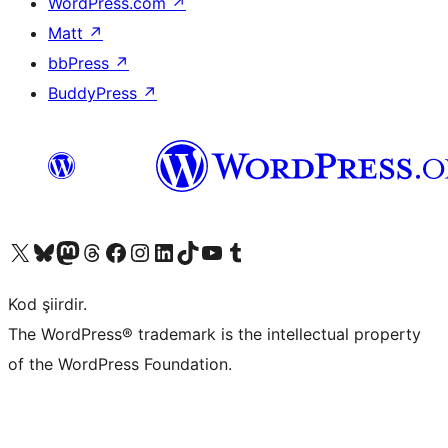
WordPress.com
↗
Matt
↗
bbPress
↗
BuddyPress
↗
X (eski Twitter) hesabımıza bakın
Bluesky hesabımızı ziyaret edin
Mastodon hesabımızı ziyaret edin
Threads hesabımızı ziyaret edin
Facebook sayfamızı ziyaret edin
Instagram hesabımızı ziyaret edin
LinkedIn hesabımızı ziyaret edin
TikTok hesabımızı ziyaret edin
YouTube kanalımızı ziyaret edin
Tumblr hesabımızı ziyaret edin
Kod şiirdir.
The WordPress® trademark is the intellectual property
of the WordPress Foundation.