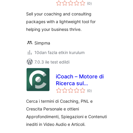
toplam
Manager
(0
)
puan
Sell your coaching and consulting
packages with a lightweight tool for
helping your business thrive.
Simpma
10dan fazla etkin kurulum
7.0.3 ile test edildi
iCoach – Motore di
Ricerca sul
toplam
Coaching
(0
)
puan
Cerca i termini di Coaching, PNL e
Crescita Personale e ottieni
Approfondimenti, Spiegazioni e Contenuti
inediti in Video Audio e Articoli.