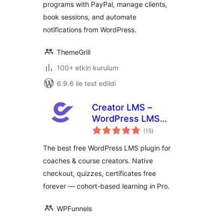
programs with PayPal, manage clients,
book sessions, and automate
notifications from WordPress.
ThemeGrill
100+ etkin kurulum
6.9.6 ile test edildi
Creator LMS –
WordPress LMS
toplam
Plugin for Coaches,
(15
)
puan
Cohorts & Course
The best free WordPress LMS plugin for
Creators
coaches & course creators. Native
checkout, quizzes, certificates free
forever — cohort-based learning in Pro.
WPFunnels