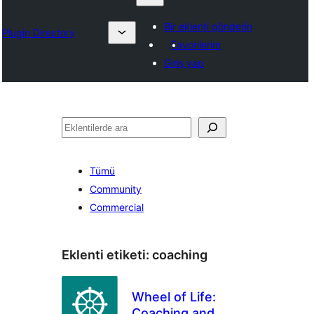
Bir eklenti gönderin
Plugin Directory
Favorilerim
Giriş yap
Ara
Tümü
Community
Commercial
Eklenti etiketi:
coaching
Wheel of Life:
Coaching and