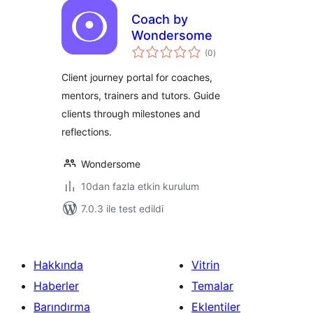
Coach by
Wondersome
toplam
(0
)
puan
Client journey portal for coaches,
mentors, trainers and tutors. Guide
clients through milestones and
reflections.
Wondersome
10dan fazla etkin kurulum
7.0.3 ile test edildi
Hakkında
Vitrin
Haberler
Temalar
Barındırma
Eklentiler