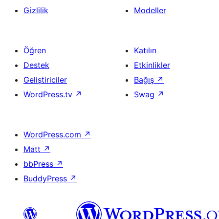
Gizlilik
Modeller
Öğren
Katılın
Destek
Etkinlikler
Geliştiriciler
Bağış
↗
WordPress.tv
↗
Swag
↗
WordPress.com
↗
Matt
↗
bbPress
↗
BuddyPress
↗