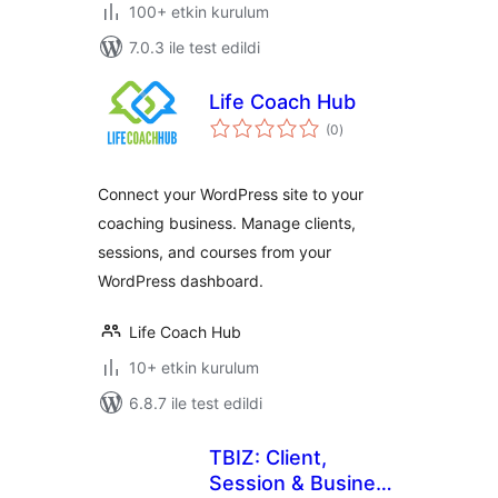
100+ etkin kurulum
7.0.3 ile test edildi
Life Coach Hub
toplam
(0
)
puan
Connect your WordPress site to your
coaching business. Manage clients,
sessions, and courses from your
WordPress dashboard.
Life Coach Hub
10+ etkin kurulum
6.8.7 ile test edildi
TBIZ: Client,
Session & Business