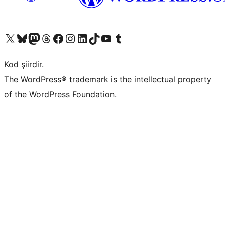
X (eski Twitter) hesabımıza bakın
Bluesky hesabımızı ziyaret edin
Mastodon hesabımızı ziyaret edin
Threads hesabımızı ziyaret edin
Facebook sayfamızı ziyaret edin
Instagram hesabımızı ziyaret edin
LinkedIn hesabımızı ziyaret edin
TikTok hesabımızı ziyaret edin
YouTube kanalımızı ziyaret edin
Tumblr hesabımızı ziyaret edin
Kod şiirdir.
The WordPress® trademark is the intellectual property
of the WordPress Foundation.