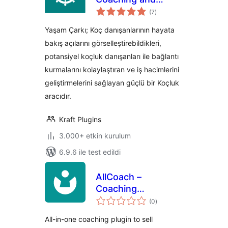
toplam
Assessment Tool
(7
)
puan
for Life Coach
Yaşam Çarkı; Koç danışanlarının hayata
bakış açılarını görselleştirebildikleri,
potansiyel koçluk danışanları ile bağlantı
kurmalarını kolaylaştıran ve iş hacimlerini
geliştirmelerini sağlayan güçlü bir Koçluk
aracıdır.
Kraft Plugins
3.000+ etkin kurulum
6.9.6 ile test edildi
AllCoach –
Coaching
toplam
Management &
(0
)
puan
Scheduling
All-in-one coaching plugin to sell