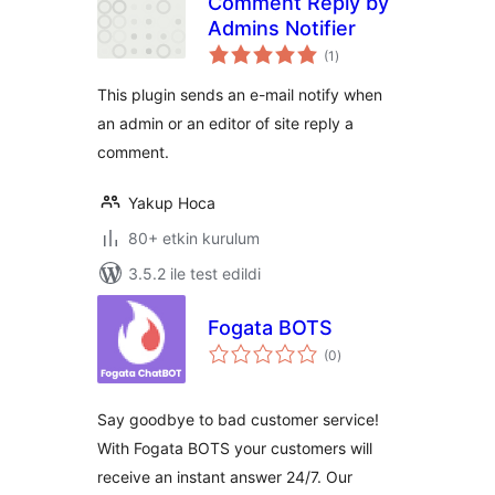
Comment Reply by
Admins Notifier
toplam
(1
)
puan
This plugin sends an e-mail notify when
an admin or an editor of site reply a
comment.
Yakup Hoca
80+ etkin kurulum
3.5.2 ile test edildi
Fogata BOTS
toplam
(0
)
puan
Say goodbye to bad customer service!
With Fogata BOTS your customers will
receive an instant answer 24/7. Our