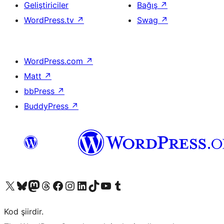
Geliştiriciler
Bağış
↗
WordPress.tv
↗
Swag
↗
WordPress.com
↗
Matt
↗
bbPress
↗
BuddyPress
↗
X (eski Twitter) hesabımıza bakın
Bluesky hesabımızı ziyaret edin
Mastodon hesabımızı ziyaret edin
Threads hesabımızı ziyaret edin
Facebook sayfamızı ziyaret edin
Instagram hesabımızı ziyaret edin
LinkedIn hesabımızı ziyaret edin
TikTok hesabımızı ziyaret edin
YouTube kanalımızı ziyaret edin
Tumblr hesabımızı ziyaret edin
Kod şiirdir.