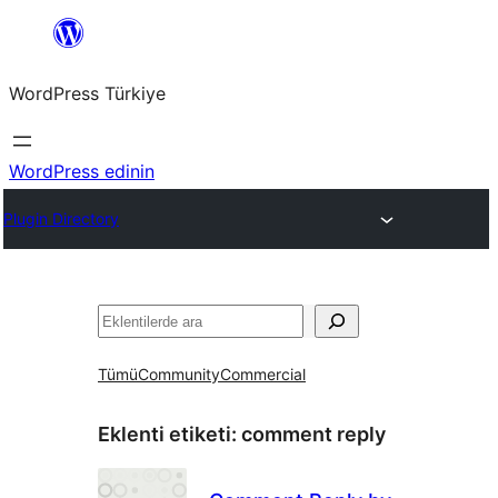
İçeriğe
geç
WordPress Türkiye
WordPress edinin
Plugin Directory
Ara
Tümü
Community
Commercial
Eklenti etiketi:
comment reply