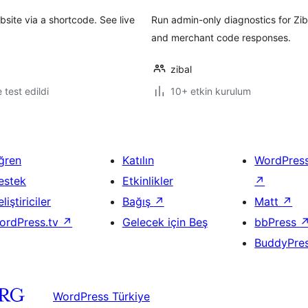
site via a shortcode. See live
Run admin-only diagnostics for Zib
and merchant code responses.
zibal
e test edildi
10+ etkin kurulum
ğren
Katılın
WordPres
estek
Etkinlikler
↗
liştiriciler
Bağış
↗
Matt
↗
ordPress.tv
↗
Gelecek için Beş
bbPress
BuddyPre
WordPress Türkiye