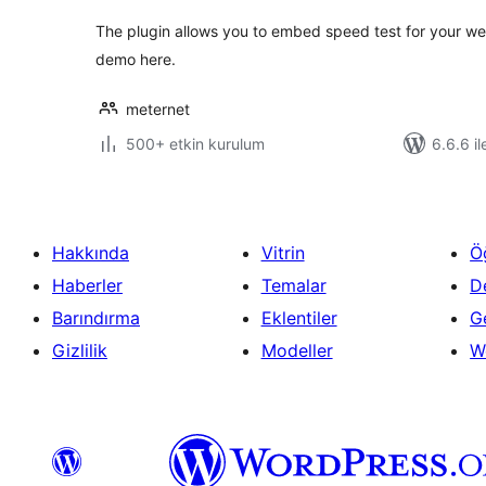
The plugin allows you to embed speed test for your web
demo here.
meternet
500+ etkin kurulum
6.6.6 il
Hakkında
Vitrin
Ö
Haberler
Temalar
D
Barındırma
Eklentiler
Ge
Gizlilik
Modeller
W