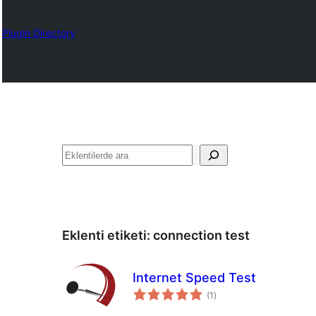
Plugin Directory
Ara
Eklenti etiketi:
connection test
Internet Speed Test
toplam
(1
)
puan