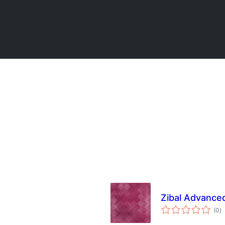
Zibal Advance
t
(0
)
p