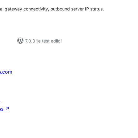
al gateway connectivity, outbound server IP status,
7.0.3 ile test edildi
s.com
↗
ss
↗