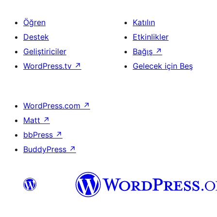
Öğren
Katılın
Destek
Etkinlikler
Geliştiriciler
Bağış
↗
WordPress.tv
↗
Gelecek için Beş
WordPress.com
↗
Matt
↗
bbPress
↗
BuddyPress
↗