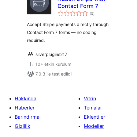
Contact Form 7
toplam
(0
)
puan
Accept Stripe payments directly through
Contact Form 7 forms — no coding
required.
silverplugins217
10+ etkin kurulum
7.0.3 ile test edildi
Hakkında
Vitrin
Haberler
Temalar
Barındırma
Eklentiler
Gizlilik
Modeller