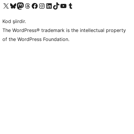
X (eski Twitter) hesabımıza bakın
Bluesky hesabımızı ziyaret edin
Mastodon hesabımızı ziyaret edin
Threads hesabımızı ziyaret edin
Facebook sayfamızı ziyaret edin
Instagram hesabımızı ziyaret edin
LinkedIn hesabımızı ziyaret edin
TikTok hesabımızı ziyaret edin
YouTube kanalımızı ziyaret edin
Tumblr hesabımızı ziyaret edin
Kod şiirdir.
The WordPress® trademark is the intellectual property
of the WordPress Foundation.