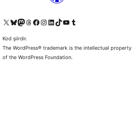
X (eski Twitter) hesabımıza bakın
Bluesky hesabımızı ziyaret edin
Mastodon hesabımızı ziyaret edin
Threads hesabımızı ziyaret edin
Facebook sayfamızı ziyaret edin
Instagram hesabımızı ziyaret edin
LinkedIn hesabımızı ziyaret edin
TikTok hesabımızı ziyaret edin
YouTube kanalımızı ziyaret edin
Tumblr hesabımızı ziyaret edin
Kod şiirdir.
The WordPress® trademark is the intellectual property
of the WordPress Foundation.