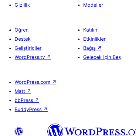
Gizlilik
Modeller
Öğren
Katılın
Destek
Etkinlikler
Geliştiriciler
Bağış
↗
WordPress.tv
↗
Gelecek için Beş
WordPress.com
↗
Matt
↗
bbPress
↗
BuddyPress
↗