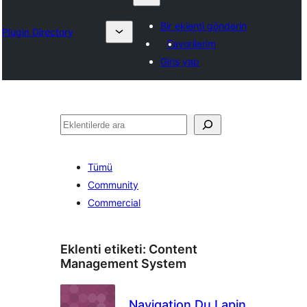
Bir eklenti gönderin
Plugin Directory
Favorilerim
Giriş yap
Ara
Tümü
Community
Commercial
Eklenti etiketi:
Content
Management System
Navigation Du Lapin