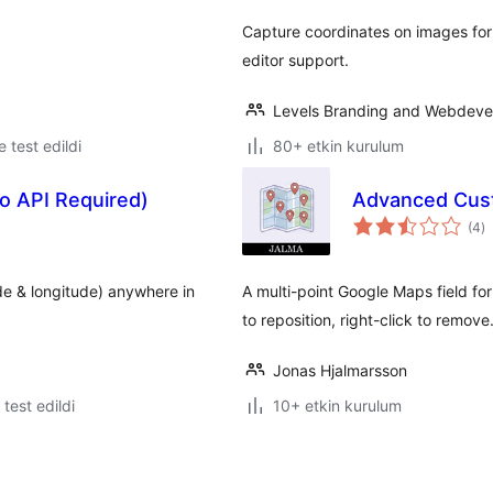
Capture coordinates on images for 
editor support.
Levels Branding and Webdev
le test edildi
80+ etkin kurulum
o API Required)
Advanced Cust
t
(4
)
p
de & longitude) anywhere in
A multi-point Google Maps field f
to reposition, right-click to remove
Jonas Hjalmarsson
e test edildi
10+ etkin kurulum