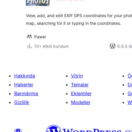
View, add, and edit EXIF GPS coordinates for your phot
map, searching for it or typing in the coordinates.
Pawel
10+ etkin kurulum
6.9.5 il
Hakkında
Vitrin
Ö
Haberler
Temalar
D
Barındırma
Eklentiler
Ge
Gizlilik
Modeller
W