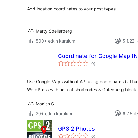
Add location coordinates to your post types.
Marty Spellerberg
500+ etkin kurulum
5.1.22 i
Coordinate for Google Map (N
toplam
(0
)
puan
Use Google Maps without API using coordinates (latitu
WordPress with help of shortcodes & Gutenberg block
Manish S
20+ etkin kurulum
6.7.5 il
GPS 2 Photos
toplam
(0
)
puan