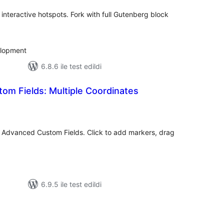
interactive hotspots. Fork with full Gutenberg block
elopment
6.8.6 ile test edildi
om Fields: Multiple Coordinates
oplam
uan
or Advanced Custom Fields. Click to add markers, drag
.
6.9.5 ile test edildi