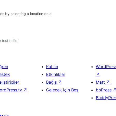
os by selecting a location on a
e test edildi
ğren
Katılın
WordPres
estek
Etkinlikler
↗
liştiriciler
Bağış
↗
Matt
↗
ordPress.tv
↗
Gelecek için Beş
bbPress
BuddyPre