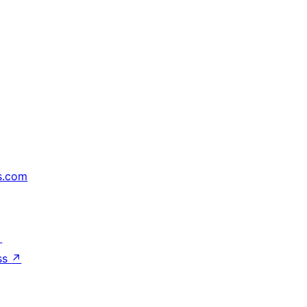
s.com
↗
ss
↗