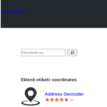
Plugin Directory
Ara
Eklenti etiketi:
coordinates
Address Geocoder
toplam
(7
)
puan