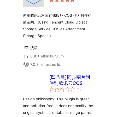
(6
)
puan
使用腾讯云对象存储服务 COS 作为附件存
储空间。(Using Tencent Cloud Object
Storage Service COS as Attachment
Storage Space.)
沈唁
600+ etkin kurulum
7.0.3 ile test edildi
[凹凸曼]同步图片附
件到腾讯云COS
toplam
(0
)
puan
Design philosophy: This plugin is green
and pollution-free. It does not modify the
original system's database image paths,