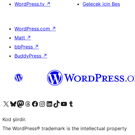
WordPress.tv
↗
Gelecek için Beş
WordPress.com
↗
Matt
↗
bbPress
↗
BuddyPress
↗
X (eski Twitter) hesabımıza bakın
Bluesky hesabımızı ziyaret edin
Mastodon hesabımızı ziyaret edin
Threads hesabımızı ziyaret edin
Facebook sayfamızı ziyaret edin
Instagram hesabımızı ziyaret edin
LinkedIn hesabımızı ziyaret edin
TikTok hesabımızı ziyaret edin
YouTube kanalımızı ziyaret edin
Tumblr hesabımızı ziyaret edin
Kod şiirdir.
The WordPress® trademark is the intellectual property