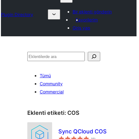
Bir eklenti gönderin
Plugin Directory
Favorilerim
Giriş yap
Ara
Tümü
Community
Commercial
Eklenti etiketi:
COS
Sync QCloud COS
toplam