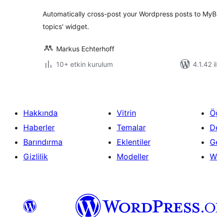
Automatically cross-post your Wordpress posts to MyBB
topics' widget.
Markus Echterhoff
10+ etkin kurulum
4.1.42 i
Hakkında
Vitrin
Ö
Haberler
Temalar
D
Barındırma
Eklentiler
Ge
Gizlilik
Modeller
W