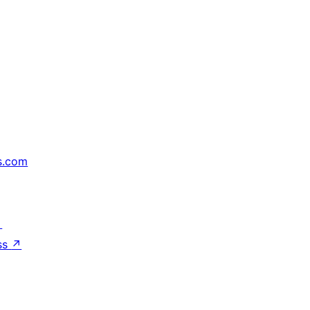
s.com
↗
ss
↗