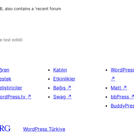
, also contains a 'recent forum
le test edildi
ğren
Katılın
WordPres
estek
Etkinlikler
↗
liştiriciler
Bağış
↗
Matt
↗
ordPress.tv
↗
Swag
↗
bbPress
BuddyPre
WordPress Türkiye