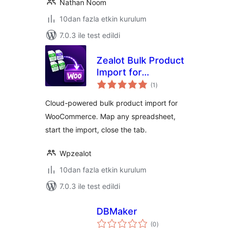
Nathan Noom
10dan fazla etkin kurulum
7.0.3 ile test edildi
Zealot Bulk Product
Import for
toplam
WooCommerce
(1
)
puan
Cloud-powered bulk product import for
WooCommerce. Map any spreadsheet,
start the import, close the tab.
Wpzealot
10dan fazla etkin kurulum
7.0.3 ile test edildi
DBMaker
toplam
(0
)
puan