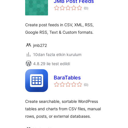
JMB Post Feeds
toplam
(0
)
puan
Create post feeds in CSV, XML, RSS,
Google RSS, Text & Custom formats.
jmb272
10dan fazla etkin kurulum
4.8.29 ile test edildi
BaraTables
toplam
(0
)
puan
Create searchable, sortable WordPress
tables and charts from CSV files, manual
rows, posts, or external databases.