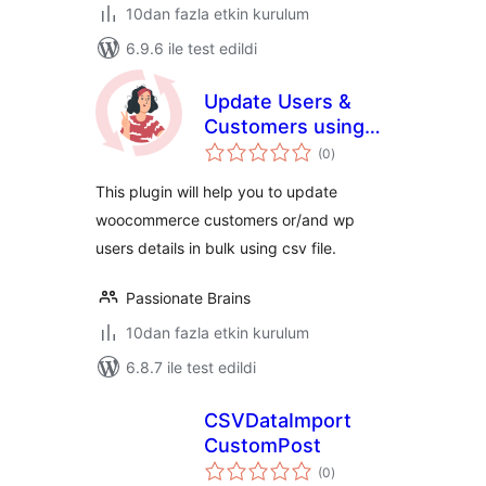
10dan fazla etkin kurulum
6.9.6 ile test edildi
Update Users &
Customers using
toplam
CSV
(0
)
puan
This plugin will help you to update
woocommerce customers or/and wp
users details in bulk using csv file.
Passionate Brains
10dan fazla etkin kurulum
6.8.7 ile test edildi
CSVDataImport
CustomPost
toplam
(0
)
puan