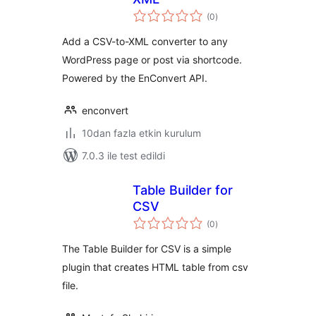
toplam
(0
)
puan
Add a CSV-to-XML converter to any
WordPress page or post via shortcode.
Powered by the EnConvert API.
enconvert
10dan fazla etkin kurulum
7.0.3 ile test edildi
Table Builder for
CSV
toplam
(0
)
puan
The Table Builder for CSV is a simple
plugin that creates HTML table from csv
file.