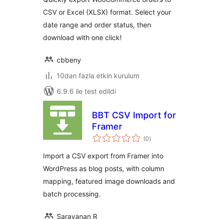
CSV or Excel (XLSX) format. Select your
date range and order status, then
download with one click!
cbbeny
10dan fazla etkin kurulum
6.9.6 ile test edildi
BBT CSV Import for
Framer
toplam
(0
)
puan
Import a CSV export from Framer into
WordPress as blog posts, with column
mapping, featured image downloads and
batch processing.
Saravanan R