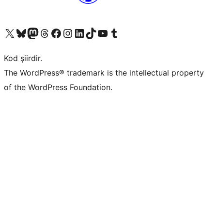
X (eski Twitter) hesabımıza bakın
Bluesky hesabımızı ziyaret edin
Mastodon hesabımızı ziyaret edin
Threads hesabımızı ziyaret edin
Facebook sayfamızı ziyaret edin
Instagram hesabımızı ziyaret edin
LinkedIn hesabımızı ziyaret edin
TikTok hesabımızı ziyaret edin
YouTube kanalımızı ziyaret edin
Tumblr hesabımızı ziyaret edin
Kod şiirdir.
The WordPress® trademark is the intellectual property
of the WordPress Foundation.