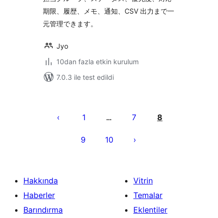
期限、履歴、メモ、通知、CSV 出力まで一
元管理できます。
Jyo
10dan fazla etkin kurulum
7.0.3 ile test edildi
Yazı
sayfalaması
1
7
8
…
9
10
Hakkında
Vitrin
Haberler
Temalar
Barındırma
Eklentiler