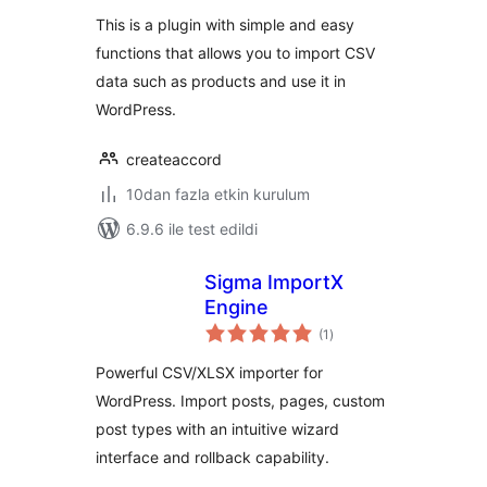
This is a plugin with simple and easy
functions that allows you to import CSV
data such as products and use it in
WordPress.
createaccord
10dan fazla etkin kurulum
6.9.6 ile test edildi
Sigma ImportX
Engine
toplam
(1
)
puan
Powerful CSV/XLSX importer for
WordPress. Import posts, pages, custom
post types with an intuitive wizard
interface and rollback capability.