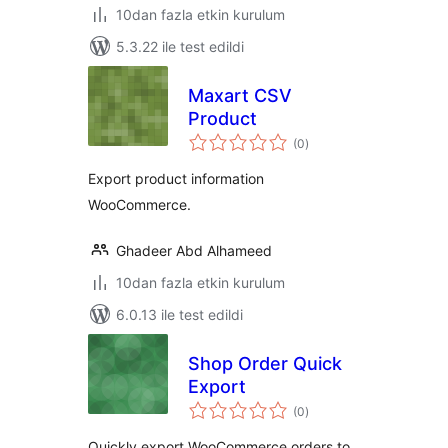
10dan fazla etkin kurulum
5.3.22 ile test edildi
Maxart CSV
Product
toplam
(0
)
puan
Export product information
WooCommerce.
Ghadeer Abd Alhameed
10dan fazla etkin kurulum
6.0.13 ile test edildi
Shop Order Quick
Export
toplam
(0
)
puan
Quickly export WooCommerce orders to