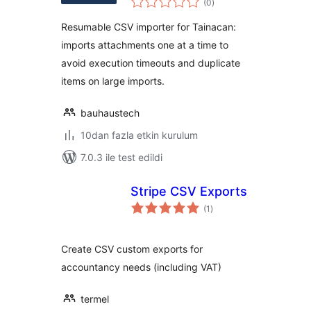
Tainacan
(0
)
puan
Resumable CSV importer for Tainacan:
imports attachments one at a time to
avoid execution timeouts and duplicate
items on large imports.
bauhaustech
10dan fazla etkin kurulum
7.0.3 ile test edildi
Stripe CSV Exports
toplam
(1
)
puan
Create CSV custom exports for
accountancy needs (including VAT)
termel