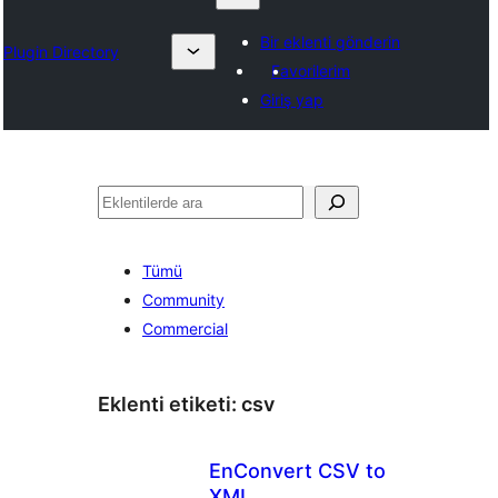
Bir eklenti gönderin
Plugin Directory
Favorilerim
Giriş yap
Ara
Tümü
Community
Commercial
Eklenti etiketi:
csv
EnConvert CSV to
XML