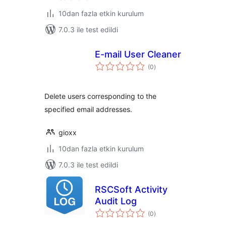
10dan fazla etkin kurulum
7.0.3 ile test edildi
E-mail User Cleaner
toplam
(0
)
puan
Delete users corresponding to the
specified email addresses.
gioxx
10dan fazla etkin kurulum
7.0.3 ile test edildi
RSCSoft Activity
Audit Log
toplam
(0
)
puan