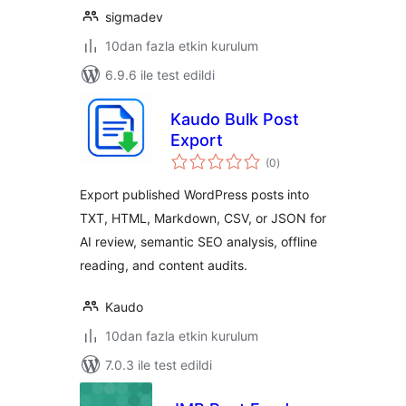
sigmadev
10dan fazla etkin kurulum
6.9.6 ile test edildi
Kaudo Bulk Post
Export
toplam
(0
)
puan
Export published WordPress posts into
TXT, HTML, Markdown, CSV, or JSON for
AI review, semantic SEO analysis, offline
reading, and content audits.
Kaudo
10dan fazla etkin kurulum
7.0.3 ile test edildi