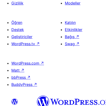
Gizlilik
Modeller
Öğren
Katılın
Destek
Etkinlikler
Geliştiriciler
Bağış
↗
WordPress.tv
↗
Swag
↗
WordPress.com
↗
Matt
↗
bbPress
↗
BuddyPress
↗