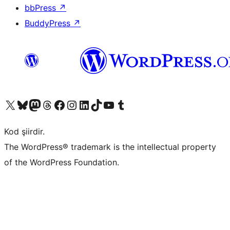
bbPress
↗
BuddyPress
↗
X (eski Twitter) hesabımıza bakın
Bluesky hesabımızı ziyaret edin
Mastodon hesabımızı ziyaret edin
Threads hesabımızı ziyaret edin
Facebook sayfamızı ziyaret edin
Instagram hesabımızı ziyaret edin
LinkedIn hesabımızı ziyaret edin
TikTok hesabımızı ziyaret edin
YouTube kanalımızı ziyaret edin
Tumblr hesabımızı ziyaret edin
Kod şiirdir.
The WordPress® trademark is the intellectual property
of the WordPress Foundation.