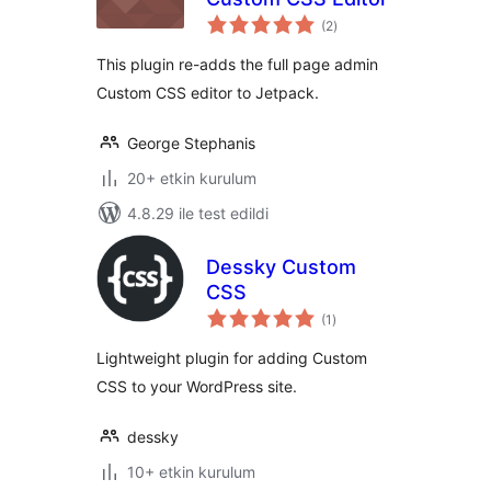
toplam
(2
)
puan
This plugin re-adds the full page admin
Custom CSS editor to Jetpack.
George Stephanis
20+ etkin kurulum
4.8.29 ile test edildi
Dessky Custom
CSS
toplam
(1
)
puan
Lightweight plugin for adding Custom
CSS to your WordPress site.
dessky
10+ etkin kurulum