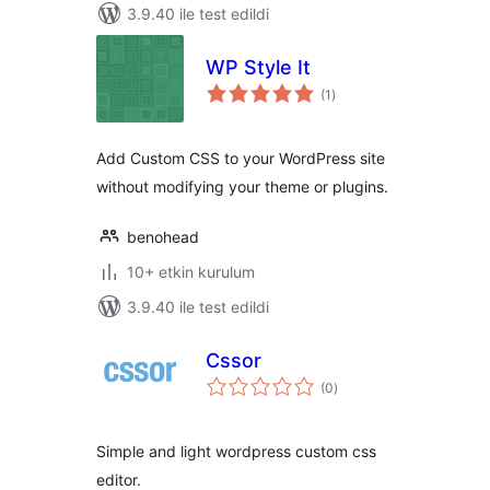
3.9.40 ile test edildi
WP Style It
toplam
(1
)
puan
Add Custom CSS to your WordPress site
without modifying your theme or plugins.
benohead
10+ etkin kurulum
3.9.40 ile test edildi
Cssor
toplam
(0
)
puan
Simple and light wordpress custom css
editor.