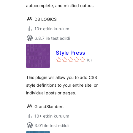
autocomplete, and minified output.
D3 LOGICS
10+ etkin kurulum
6.8.7 ile test edildi
Style Press
toplam
(0
)
puan
This plugin will allow you to add CSS
style definitions to your entire site, or
individual posts or pages.
GrandSlambert
10+ etkin kurulum
3.01 ile test edildi