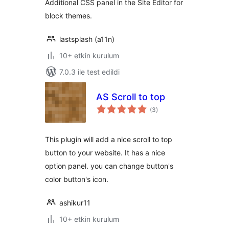
Additional CSS panel in the Site Editor for
block themes.
lastsplash (a11n)
10+ etkin kurulum
7.0.3 ile test edildi
AS Scroll to top
toplam
(3
)
puan
This plugin will add a nice scroll to top
button to your website. It has a nice
option panel. you can change button's
color button's icon.
ashikur11
10+ etkin kurulum