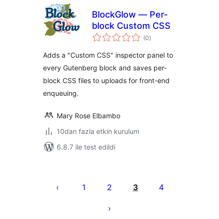
BlockGlow — Per-
block Custom CSS
toplam
(0
)
puan
Adds a "Custom CSS" inspector panel to
every Gutenberg block and saves per-
block CSS files to uploads for front-end
enqueuing.
Mary Rose Elbambo
10dan fazla etkin kurulum
6.8.7 ile test edildi
Yazı
sayfalaması
1
2
3
4