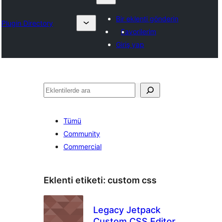
Bir eklenti gönderin
Plugin Directory
Favorilerim
Giriş yap
Ara
Tümü
Community
Commercial
Eklenti etiketi:
custom css
Legacy Jetpack
Custom CSS Editor