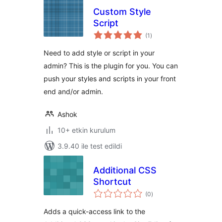
Custom Style
Script
toplam
(1
)
puan
Need to add style or script in your
admin? This is the plugin for you. You can
push your styles and scripts in your front
end and/or admin.
Ashok
10+ etkin kurulum
3.9.40 ile test edildi
Additional CSS
Shortcut
toplam
(0
)
puan
Adds a quick-access link to the