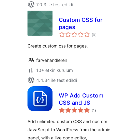
7.0.3 ile test edildi
Custom CSS for
pages
toplam
(0
)
puan
Create custom css for pages.
farvehandleren
10+ etkin kurulum
4.4.34 ile test edildi
WP Add Custom
CSS and JS
toplam
(1
)
puan
Add unlimited custom CSS and custom
JavaScript to WordPress from the admin
panel, with a live code editor,