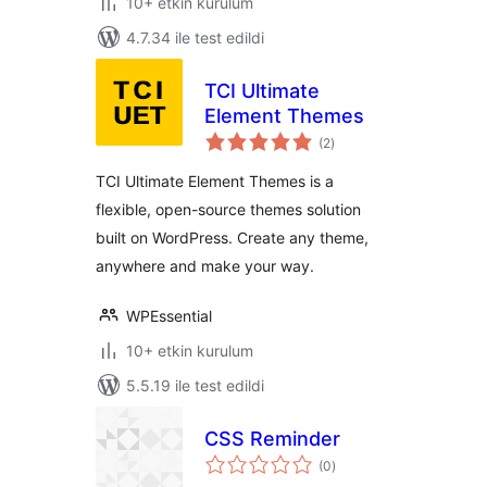
10+ etkin kurulum
4.7.34 ile test edildi
TCI Ultimate
Element Themes
toplam
(2
)
puan
TCI Ultimate Element Themes is a
flexible, open-source themes solution
built on WordPress. Create any theme,
anywhere and make your way.
WPEssential
10+ etkin kurulum
5.5.19 ile test edildi
CSS Reminder
toplam
(0
)
puan