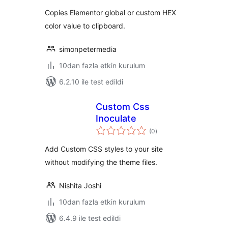
Copies Elementor global or custom HEX
color value to clipboard.
simonpetermedia
10dan fazla etkin kurulum
6.2.10 ile test edildi
Custom Css
Inoculate
toplam
(0
)
puan
Add Custom CSS styles to your site
without modifying the theme files.
Nishita Joshi
10dan fazla etkin kurulum
6.4.9 ile test edildi