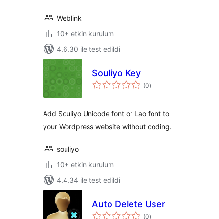
Weblink
10+ etkin kurulum
4.6.30 ile test edildi
Souliyo Key
toplam
(0
)
puan
Add Souliyo Unicode font or Lao font to
your Wordpress website without coding.
souliyo
10+ etkin kurulum
4.4.34 ile test edildi
Auto Delete User
toplam
(0
)
puan