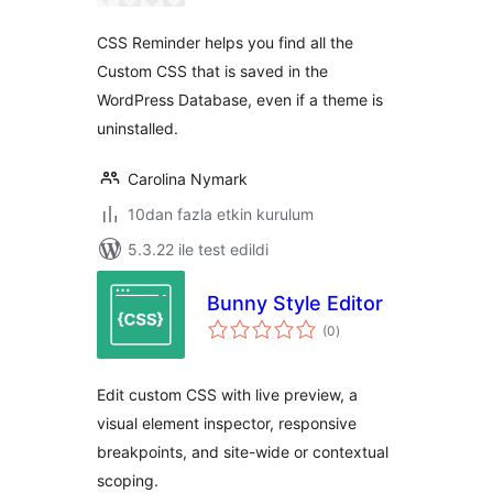
CSS Reminder helps you find all the
Custom CSS that is saved in the
WordPress Database, even if a theme is
uninstalled.
Carolina Nymark
10dan fazla etkin kurulum
5.3.22 ile test edildi
Bunny Style Editor
toplam
(0
)
puan
Edit custom CSS with live preview, a
visual element inspector, responsive
breakpoints, and site-wide or contextual
scoping.