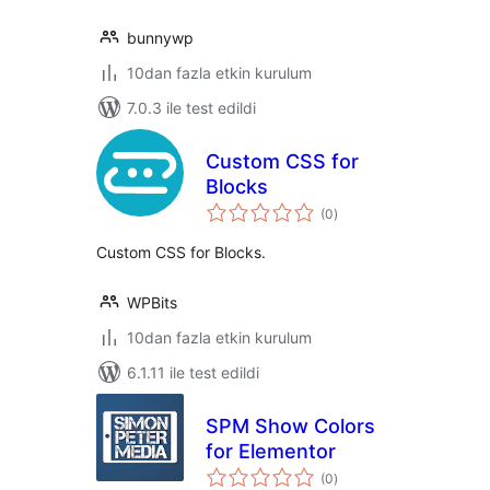
bunnywp
10dan fazla etkin kurulum
7.0.3 ile test edildi
Custom CSS for
Blocks
toplam
(0
)
puan
Custom CSS for Blocks.
WPBits
10dan fazla etkin kurulum
6.1.11 ile test edildi
SPM Show Colors
for Elementor
toplam
(0
)
puan