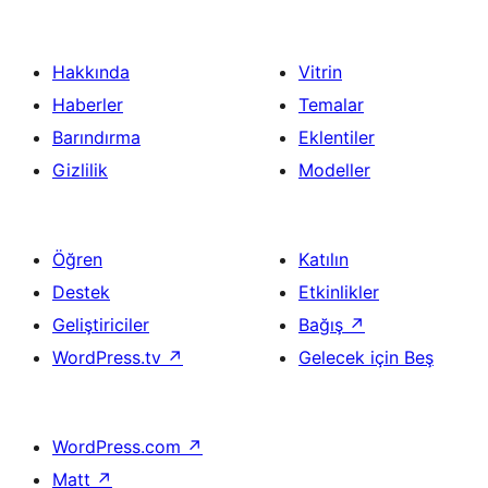
Hakkında
Vitrin
Haberler
Temalar
Barındırma
Eklentiler
Gizlilik
Modeller
Öğren
Katılın
Destek
Etkinlikler
Geliştiriciler
Bağış
↗
WordPress.tv
↗
Gelecek için Beş
WordPress.com
↗
Matt
↗