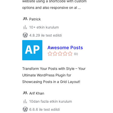
website using a shortcode with custom
options and also responsive on al …
Patrick
10+ etkin kurulum
4.8.29 ile test edildi
Awesome Posts
toplam
(0
)
puan
Transform Your Posts with Style – Your
Ultimate WordPress Plugin for
Showcasing Posts in a Grid Layout!
Arif Khan
10dan fazla etkin kurulum
6.6.6 ile test edildi