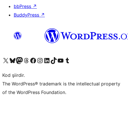
bbPress
↗
BuddyPress
↗
X (eski Twitter) hesabımıza bakın
Bluesky hesabımızı ziyaret edin
Mastodon hesabımızı ziyaret edin
Threads hesabımızı ziyaret edin
Facebook sayfamızı ziyaret edin
Instagram hesabımızı ziyaret edin
LinkedIn hesabımızı ziyaret edin
TikTok hesabımızı ziyaret edin
YouTube kanalımızı ziyaret edin
Tumblr hesabımızı ziyaret edin
Kod şiirdir.
The WordPress® trademark is the intellectual property
of the WordPress Foundation.