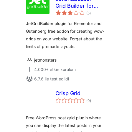
Grid Builder for
toplam
Elementor and
(5
)
puan
Gutenberg
JetGridBuilder plugin for Elementor and
Gutenberg free addon for creating wow-
grids on your website. Forget about the
limits of premade layouts.
jetmonsters
4.000+ etkin kurulum
6.7.6 ile test edildi
Crisp Grid
toplam
(0
)
puan
Free WordPress post grid plugin where
you can display the latest posts in your