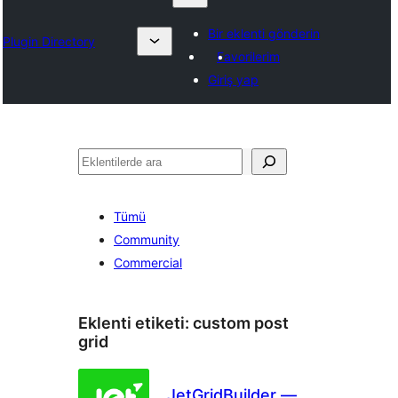
Bir eklenti gönderin
Plugin Directory
Favorilerim
Giriş yap
Ara
Tümü
Community
Commercial
Eklenti etiketi:
custom post
grid
JetGridBuilder —