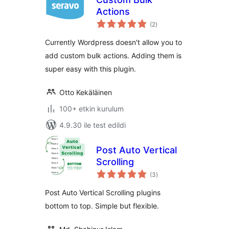
Actions
toplam
(2
)
puan
Currently Wordpress doesn't allow you to
add custom bulk actions. Adding them is
super easy with this plugin.
Otto Kekäläinen
100+ etkin kurulum
4.9.30 ile test edildi
Post Auto Vertical
Scrolling
toplam
(3
)
puan
Post Auto Vertical Scrolling plugins
bottom to top. Simple but flexible.