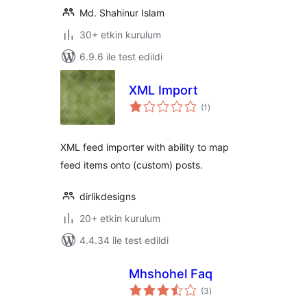
Md. Shahinur Islam
30+ etkin kurulum
6.9.6 ile test edildi
XML Import
toplam
(1
)
puan
XML feed importer with ability to map
feed items onto (custom) posts.
dirlikdesigns
20+ etkin kurulum
4.4.34 ile test edildi
Mhshohel Faq
toplam
(3
)
puan