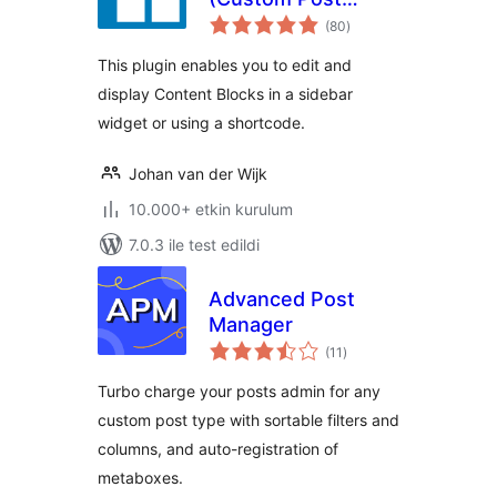
toplam
Widget)
(80
)
puan
This plugin enables you to edit and
display Content Blocks in a sidebar
widget or using a shortcode.
Johan van der Wijk
10.000+ etkin kurulum
7.0.3 ile test edildi
Advanced Post
Manager
toplam
(11
)
puan
Turbo charge your posts admin for any
custom post type with sortable filters and
columns, and auto-registration of
metaboxes.