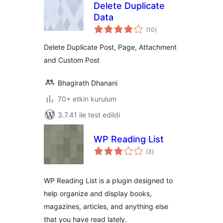
Delete Duplicate
Data
toplam
(10
)
puan
Delete Duplicate Post, Page, Attachment
and Custom Post
Bhagirath Dhanani
70+ etkin kurulum
3.7.41 ile test edildi
WP Reading List
toplam
(3
)
puan
WP Reading List is a plugin designed to
help organize and display books,
magazines, articles, and anything else
that you have read lately.