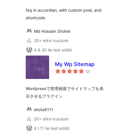
faq in accordian, with custom post, and
shortcode.
Md Hossain Shohel
20+ etkin kurulum
4.6.30 ile test edildi
My Wp Sitemap
toplam
(2
)
puan
Wordpressで管理画面でサイトマップを表
示させるプラグイン
shota6111
20+ etkin kurulum
6.1.11 ile test edildi