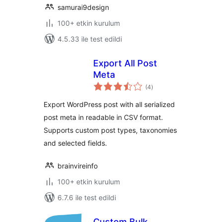
samurai9design
100+ etkin kurulum
4.5.33 ile test edildi
Export All Post
Meta
toplam
(4
)
puan
Export WordPress post with all serialized
post meta in readable in CSV format.
Supports custom post types, taxonomies
and selected fields.
brainvireinfo
100+ etkin kurulum
6.7.6 ile test edildi
Custom Bulk