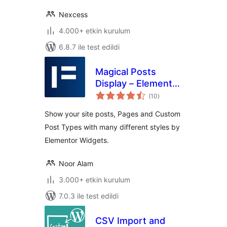
Nexcess
4.000+ etkin kurulum
6.8.7 ile test edildi
Magical Posts
Display – Elementor
toplam
Advanced Posts
(10
)
puan
widgets
Show your site posts, Pages and Custom
Post Types with many different styles by
Elementor Widgets.
Noor Alam
3.000+ etkin kurulum
7.0.3 ile test edildi
CSV Import and