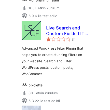
Md. Shahinur Islam
100+ etkin kurulum
6.9.6 ile test edildi
Live Search and
Custom Fields LITE
toplam
– Advanced Filter
(1
)
puan
Advanced WordPress Filter Plugin that
helps you to create stunning filters on
your website. Search and Filter
WordPress posts, custom posts,
WooCommer …
pixolette
80+ etkin kurulum
5.3.22 ile test edildi