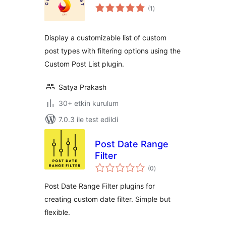
toplam
(1
)
puan
Display a customizable list of custom
post types with filtering options using the
Custom Post List plugin.
Satya Prakash
30+ etkin kurulum
7.0.3 ile test edildi
Post Date Range
Filter
toplam
(0
)
puan
Post Date Range Filter plugins for
creating custom date filter. Simple but
flexible.