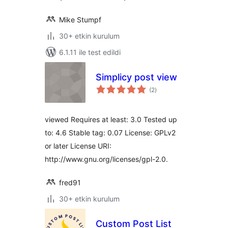
Mike Stumpf
30+ etkin kurulum
6.1.11 ile test edildi
Simplicy post view
toplam
(2
)
puan
viewed Requires at least: 3.0 Tested up
to: 4.6 Stable tag: 0.07 License: GPLv2
or later License URI:
http://www.gnu.org/licenses/gpl-2.0.
fred91
30+ etkin kurulum
Custom Post List