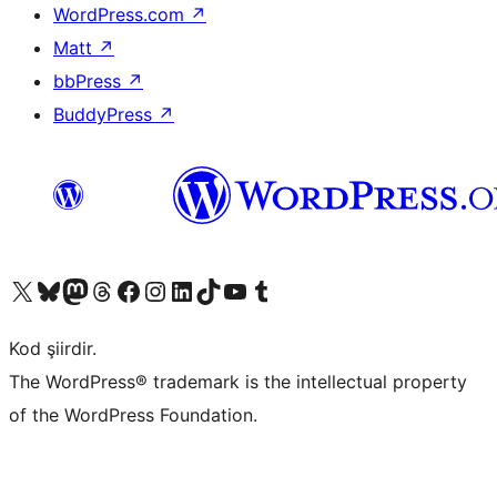
WordPress.com
↗
Matt
↗
bbPress
↗
BuddyPress
↗
X (eski Twitter) hesabımıza bakın
Bluesky hesabımızı ziyaret edin
Mastodon hesabımızı ziyaret edin
Threads hesabımızı ziyaret edin
Facebook sayfamızı ziyaret edin
Instagram hesabımızı ziyaret edin
LinkedIn hesabımızı ziyaret edin
TikTok hesabımızı ziyaret edin
YouTube kanalımızı ziyaret edin
Tumblr hesabımızı ziyaret edin
Kod şiirdir.
The WordPress® trademark is the intellectual property
of the WordPress Foundation.