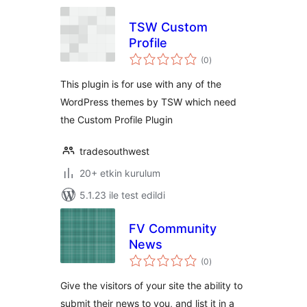
TSW Custom
Profile
toplam
(0
)
puan
This plugin is for use with any of the
WordPress themes by TSW which need
the Custom Profile Plugin
tradesouthwest
20+ etkin kurulum
5.1.23 ile test edildi
FV Community
News
toplam
(0
)
puan
Give the visitors of your site the ability to
submit their news to you, and list it in a