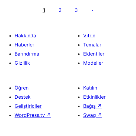
Yazı
sayfalaması
1
2
3
Hakkında
Vitrin
Haberler
Temalar
Barındırma
Eklentiler
Gizlilik
Modeller
Öğren
Katılın
Destek
Etkinlikler
Geliştiriciler
Bağış
↗
WordPress.tv
↗
Swag
↗