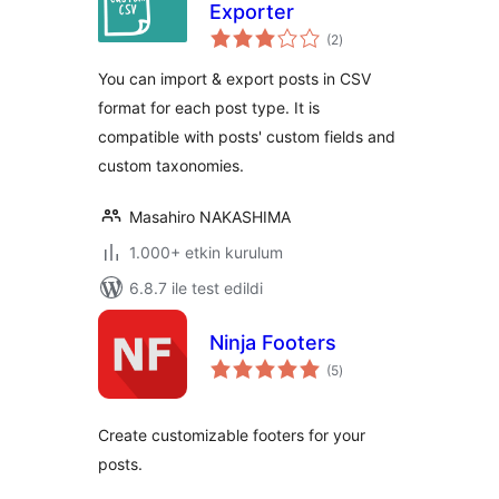
Exporter
toplam
(2
)
puan
You can import & export posts in CSV
format for each post type. It is
compatible with posts' custom fields and
custom taxonomies.
Masahiro NAKASHIMA
1.000+ etkin kurulum
6.8.7 ile test edildi
Ninja Footers
toplam
(5
)
puan
Create customizable footers for your
posts.