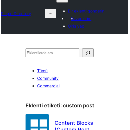
Bir eklenti gönderin
Plugin Directory
Favorilerim
Giriş yap
Ara
Tümü
Community
Commercial
Eklenti etiketi:
custom post
Content Blocks
(Custom Post