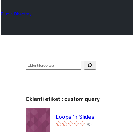
Plugin Directory
Ara
Eklenti etiketi:
custom query
Loops 'n Slides
toplam
(0
)
puan