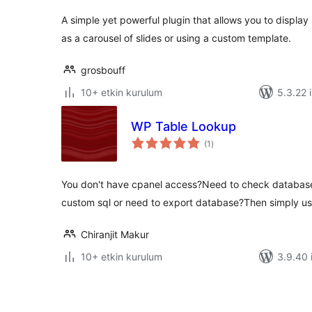
A simple yet powerful plugin that allows you to displa
as a carousel of slides or using a custom template.
grosbouff
10+ etkin kurulum
5.3.22 i
WP Table Lookup
toplam
(1
)
puan
You don't have cpanel access?Need to check database t
custom sql or need to export database?Then simply us
Chiranjit Makur
10+ etkin kurulum
3.9.40 i