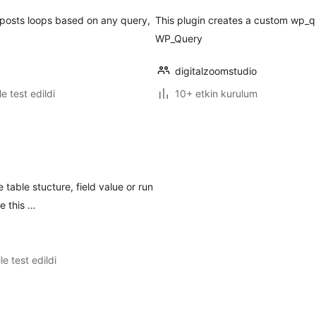
y posts loops based on any query,
This plugin creates a custom wp_q
WP_Query
digitalzoomstudio
le test edildi
10+ etkin kurulum
able stucture, field value or run
e this …
le test edildi