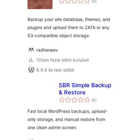
(0
)
puan
Backup your site database, themes, and
plugins and upload them to ZATA or any
S3-compatible object storage.
radheneev
10dan fazla etkin kurulum
6.9.6 ile test edildi
SBR Simple Backup
& Restore
toplam
(0
)
puan
Fast local WordPress backups, upload-
only storage, and manual restore from
one clean admin screen.