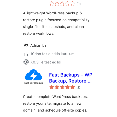
toplam
(0
)
puan
A lightweight WordPress backup &
restore plugin focused on compatibility,
single-file site snapshots, and clean
restore workflows.
Adrian Lin
10dan fazla etkin kurulum
7.0.3 ile test edildi
Fast Backups – WP
Backup, Restore &
toplam
Migration
(1
)
puan
Create complete WordPress backups,
restore your site, migrate to a new
domain, and schedule off-site copies.