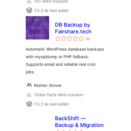
10+ etkin kurulum
7.0.3 ile test edildi
DB Backup by
Fairshare.tech
toplam
(0
)
puan
Automatic WordPress database backups
with mysqldump or PHP fallback.
Supports email and reliable real cron
jobs.
Keshav Grover
10dan fazla etkin kurulum
7.0.3 ile test edildi
BackShift —
Backup & Migration
toplam