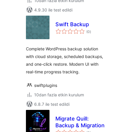
10dan fazla etkin kurulum
4.9.30 ile test edildi
Swift Backup
toplam
(0
)
puan
Complete WordPress backup solution
with cloud storage, scheduled backups,
and one-click restore. Modern UI with
real-time progress tracking.
swiftplugins
10dan fazla etkin kurulum
6.8.7 ile test edildi
Migrate Quill:
Backup & Migration
toplam