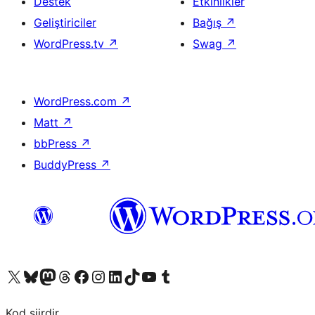
Destek
Etkinlikler
Geliştiriciler
Bağış
↗
WordPress.tv
↗
Swag
↗
WordPress.com
↗
Matt
↗
bbPress
↗
BuddyPress
↗
X (eski Twitter) hesabımıza bakın
Bluesky hesabımızı ziyaret edin
Mastodon hesabımızı ziyaret edin
Threads hesabımızı ziyaret edin
Facebook sayfamızı ziyaret edin
Instagram hesabımızı ziyaret edin
LinkedIn hesabımızı ziyaret edin
TikTok hesabımızı ziyaret edin
YouTube kanalımızı ziyaret edin
Tumblr hesabımızı ziyaret edin
Kod şiirdir.