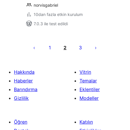
norvisgabriel
10dan fazla etkin kurulum
7.0.3 ile test edildi
Yazı
sayfalaması
1
2
3
Hakkında
Vitrin
Haberler
Temalar
Barındırma
Eklentiler
Gizlilik
Modeller
Öğren
Katılın