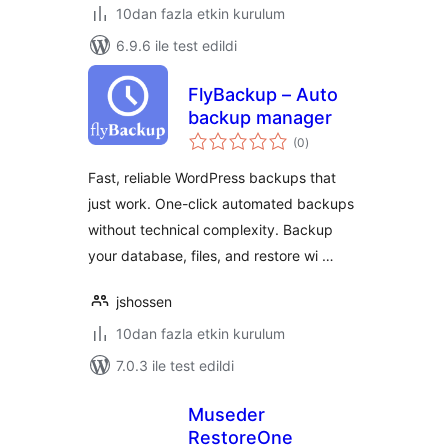
10dan fazla etkin kurulum
6.9.6 ile test edildi
FlyBackup – Auto
backup manager
toplam
(0
)
puan
Fast, reliable WordPress backups that
just work. One-click automated backups
without technical complexity. Backup
your database, files, and restore wi …
jshossen
10dan fazla etkin kurulum
7.0.3 ile test edildi
Museder
RestoreOne