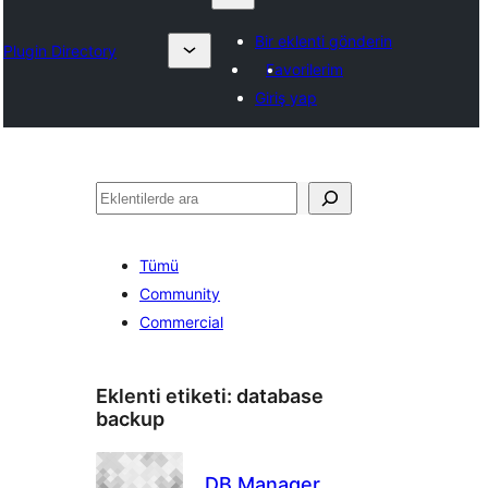
Bir eklenti gönderin
Plugin Directory
Favorilerim
Giriş yap
Ara
Tümü
Community
Commercial
Eklenti etiketi:
database
backup
DB Manager