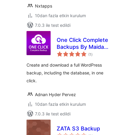
Nxtapps
10dan fazla etkin kurulum
7.0.3 ile test edildi
One Click Complete
Backups By Maida
toplam
Themes
(1
)
puan
Create and download a full WordPress
backup, including the database, in one
click.
Adnan Hyder Pervez
10dan fazla etkin kurulum
7.0.3 ile test edildi
ZATA S3 Backup
toplam