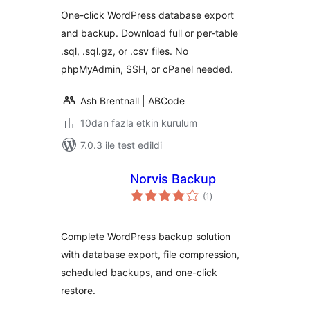
One-click WordPress database export
and backup. Download full or per-table
.sql, .sql.gz, or .csv files. No
phpMyAdmin, SSH, or cPanel needed.
Ash Brentnall | ABCode
10dan fazla etkin kurulum
7.0.3 ile test edildi
Norvis Backup
toplam
(1
)
puan
Complete WordPress backup solution
with database export, file compression,
scheduled backups, and one-click
restore.