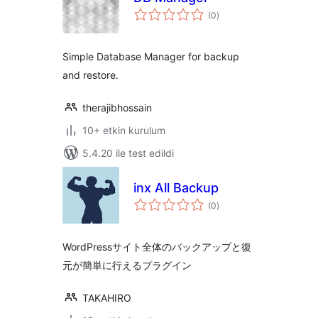
toplam
(0
)
puan
Simple Database Manager for backup
and restore.
therajibhossain
10+ etkin kurulum
5.4.20 ile test edildi
inx All Backup
toplam
(0
)
puan
WordPressサイト全体のバックアップと復
元が簡単に行えるプラグイン
TAKAHIRO