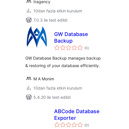
tragency
10dan fazla etkin kurulum
7.0.3 ile test edildi
GW Database
Backup
toplam
(0
)
puan
GW Database Backup manages backup
& restoring of your database efficiently.
M A Monim
10dan fazla etkin kurulum
5.4.20 ile test edildi
ABCode Database
Exporter
toplam
(0
)
puan