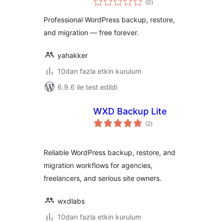
(0
)
puan
Professional WordPress backup, restore,
and migration — free forever.
yahakker
10dan fazla etkin kurulum
6.9.6 ile test edildi
WXD Backup Lite
toplam
(2
)
puan
Reliable WordPress backup, restore, and
migration workflows for agencies,
freelancers, and serious site owners.
wxdlabs
10dan fazla etkin kurulum