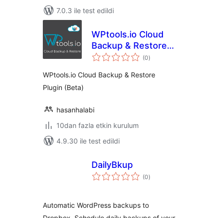
7.0.3 ile test edildi
WPtools.io Cloud
Backup & Restore
toplam
Plugin
(0
)
puan
WPtools.io Cloud Backup & Restore
Plugin (Beta)
hasanhalabi
10dan fazla etkin kurulum
4.9.30 ile test edildi
DailyBkup
toplam
(0
)
puan
Automatic WordPress backups to
Dropbox. Schedule daily backups of your