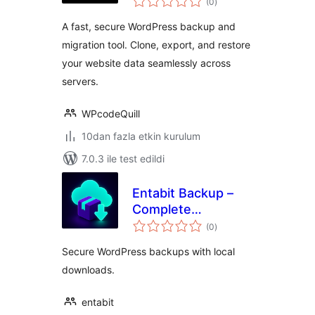
(0
)
puan
A fast, secure WordPress backup and
migration tool. Clone, export, and restore
your website data seamlessly across
servers.
WPcodeQuill
10dan fazla etkin kurulum
7.0.3 ile test edildi
Entabit Backup –
Complete
toplam
WordPress Website
(0
)
puan
Backups
Secure WordPress backups with local
downloads.
entabit