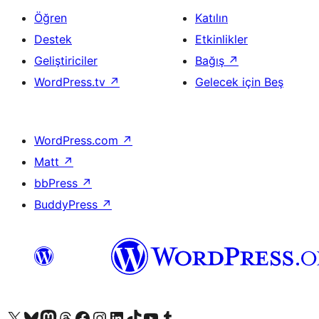
Öğren
Katılın
Destek
Etkinlikler
Geliştiriciler
Bağış
↗
WordPress.tv
↗
Gelecek için Beş
WordPress.com
↗
Matt
↗
bbPress
↗
BuddyPress
↗
X (eski Twitter) hesabımıza bakın
Bluesky hesabımızı ziyaret edin
Mastodon hesabımızı ziyaret edin
Threads hesabımızı ziyaret edin
Facebook sayfamızı ziyaret edin
Instagram hesabımızı ziyaret edin
LinkedIn hesabımızı ziyaret edin
TikTok hesabımızı ziyaret edin
YouTube kanalımızı ziyaret edin
Tumblr hesabımızı ziyaret edin