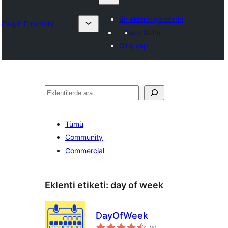
Bir eklenti gönderin
Plugin Directory
Favorilerim
Giriş yap
Ara
Tümü
Community
Commercial
Eklenti etiketi:
day of week
DayOfWeek
toplam