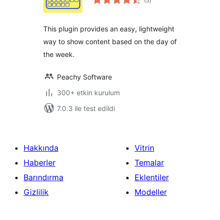
(5
)
puan
This plugin provides an easy, lightweight
way to show content based on the day of
the week.
Peachy Software
300+ etkin kurulum
7.0.3 ile test edildi
Hakkında
Vitrin
Haberler
Temalar
Barındırma
Eklentiler
Gizlilik
Modeller