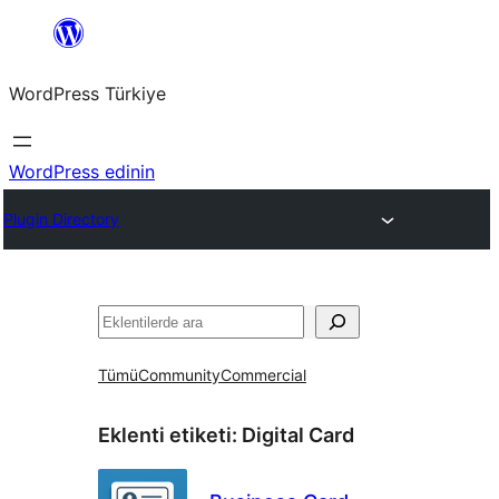
İçeriğe
geç
WordPress Türkiye
WordPress edinin
Plugin Directory
Ara
Tümü
Community
Commercial
Eklenti etiketi:
Digital Card