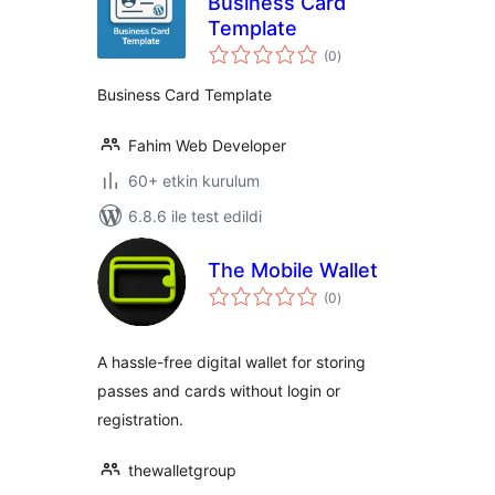
Business Card
Template
toplam
(0
)
puan
Business Card Template
Fahim Web Developer
60+ etkin kurulum
6.8.6 ile test edildi
The Mobile Wallet
toplam
(0
)
puan
A hassle-free digital wallet for storing
passes and cards without login or
registration.
thewalletgroup