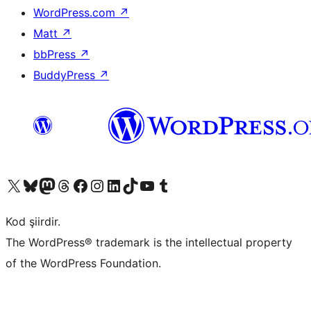
WordPress.com
↗
Matt
↗
bbPress
↗
BuddyPress
↗
X (eski Twitter) hesabımıza bakın
Bluesky hesabımızı ziyaret edin
Mastodon hesabımızı ziyaret edin
Threads hesabımızı ziyaret edin
Facebook sayfamızı ziyaret edin
Instagram hesabımızı ziyaret edin
LinkedIn hesabımızı ziyaret edin
TikTok hesabımızı ziyaret edin
YouTube kanalımızı ziyaret edin
Tumblr hesabımızı ziyaret edin
Kod şiirdir.
The WordPress® trademark is the intellectual property
of the WordPress Foundation.