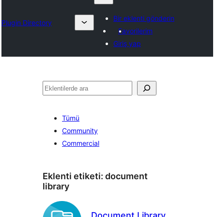
Bir eklenti gönderin
Plugin Directory
Favorilerim
Giriş yap
Ara
Tümü
Community
Commercial
Eklenti etiketi:
document
library
Document Library