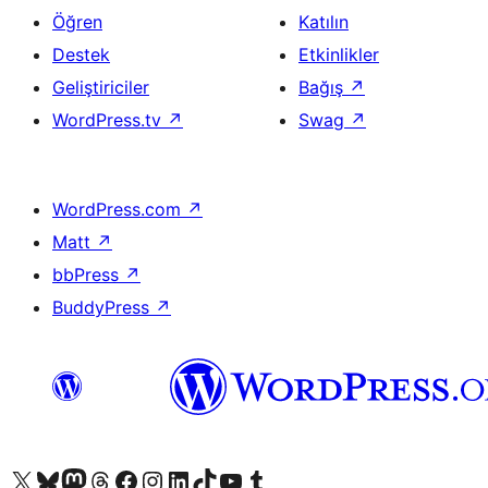
Öğren
Katılın
Destek
Etkinlikler
Geliştiriciler
Bağış
↗
WordPress.tv
↗
Swag
↗
WordPress.com
↗
Matt
↗
bbPress
↗
BuddyPress
↗
X (eski Twitter) hesabımıza bakın
Bluesky hesabımızı ziyaret edin
Mastodon hesabımızı ziyaret edin
Threads hesabımızı ziyaret edin
Facebook sayfamızı ziyaret edin
Instagram hesabımızı ziyaret edin
LinkedIn hesabımızı ziyaret edin
TikTok hesabımızı ziyaret edin
YouTube kanalımızı ziyaret edin
Tumblr hesabımızı ziyaret edin