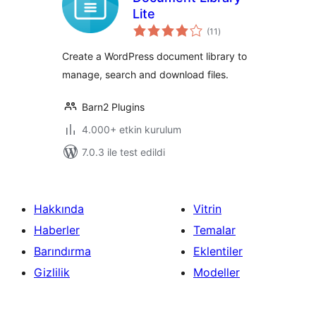
Lite
toplam
(11
)
puan
Create a WordPress document library to
manage, search and download files.
Barn2 Plugins
4.000+ etkin kurulum
7.0.3 ile test edildi
Hakkında
Vitrin
Haberler
Temalar
Barındırma
Eklentiler
Gizlilik
Modeller