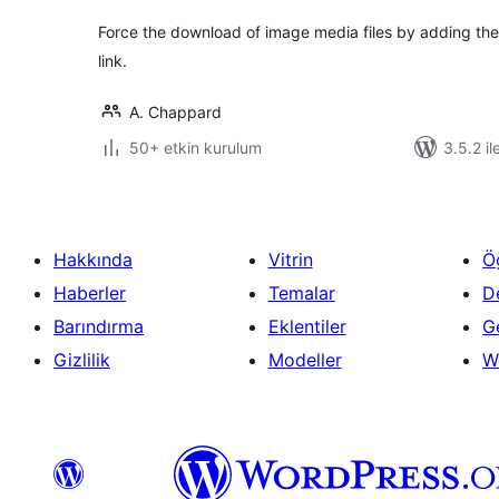
Force the download of image media files by adding the
link.
A. Chappard
50+ etkin kurulum
3.5.2 il
Hakkında
Vitrin
Ö
Haberler
Temalar
D
Barındırma
Eklentiler
Ge
Gizlilik
Modeller
W