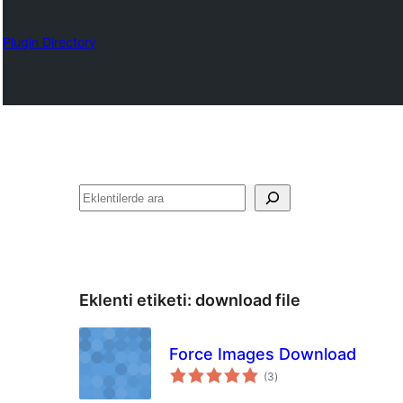
Plugin Directory
Ara
Eklenti etiketi:
download file
Force Images Download
toplam
(3
)
puan