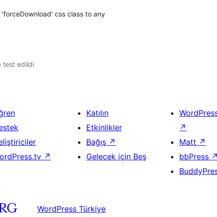
 'forceDownload' css class to any
e test edildi
ğren
Katılın
WordPres
estek
Etkinlikler
↗
liştiriciler
Bağış
↗
Matt
↗
ordPress.tv
↗
Gelecek için Beş
bbPress
BuddyPre
WordPress Türkiye