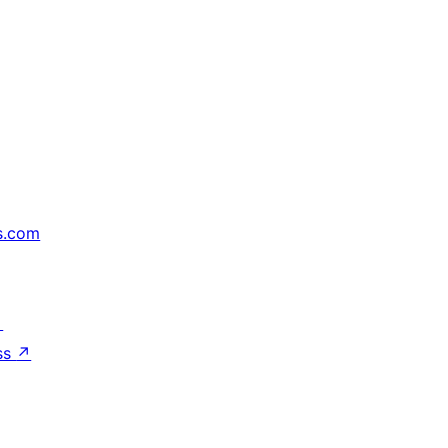
s.com
↗
ss
↗