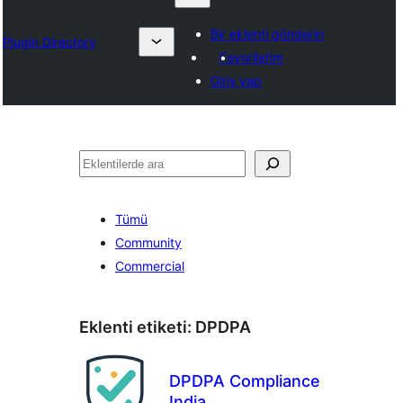
Bir eklenti gönderin
Plugin Directory
Favorilerim
Giriş yap
Ara
Tümü
Community
Commercial
Eklenti etiketi:
DPDPA
DPDPA Compliance
India