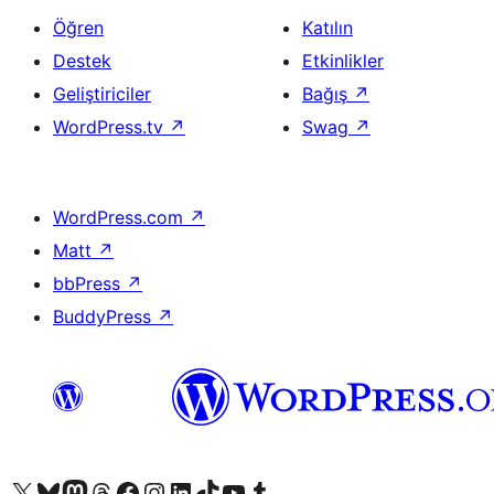
Öğren
Katılın
Destek
Etkinlikler
Geliştiriciler
Bağış
↗
WordPress.tv
↗
Swag
↗
WordPress.com
↗
Matt
↗
bbPress
↗
BuddyPress
↗
X (eski Twitter) hesabımıza bakın
Bluesky hesabımızı ziyaret edin
Mastodon hesabımızı ziyaret edin
Threads hesabımızı ziyaret edin
Facebook sayfamızı ziyaret edin
Instagram hesabımızı ziyaret edin
LinkedIn hesabımızı ziyaret edin
TikTok hesabımızı ziyaret edin
YouTube kanalımızı ziyaret edin
Tumblr hesabımızı ziyaret edin